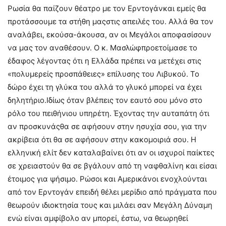
Ρωσία θα παίζουν θέατρο με τον Ερντογάνκαι εμείς θα
προτάσσουμε τα στήθη μαςστις απειλές του. Αλλά θα τον
αναλάβει, εκούσα-άκουσα, αν οι Μεγάλοι αποφασίσουν
να μας τον αναθέσουν. Ο κ. Μασλώφπροετοίμασε το
έδαφος λέγοντας ότι η Ελλάδα πρέπει να μετέχει στις
«πολυμερείς προσπάθειες» επίλυσης του Λιβυκού. Το
δώρο έχει τη γλύκα του αλλά το γλυκό μπορεί να έχει
δηλητήριο.Ιδίως όταν βλέπεις τον εαυτό σου μόνο στο
ρόλο του πειθήνιου υπηρέτη. Έχοντας την αυταπάτη ότι
αν προσκυνάςθα σε αφήσουν στην ησυχία σου, για την
ακρίβεια ότι θα σε αφήσουν στην κακομοιριά σου. Η
ελληνική ελίτ δεν καταλαβαίνει ότι αν οι ισχυροί παίκτες
σε χρειαστούν θα σε βγάλουν από τη ναφθαλίνη και είσαι
έτοιμος για ψήσιμο. Ρώσοι και Αμερικάνοι ενοχλούνται
από τον Ερντογάν επειδή θέλει μερίδιο από πράγματα που
θεωρούν ιδιοκτησία τους και μιλάει σαν Μεγάλη Δύναμη
ενώ είναι αμφίβολο αν μπορεί, έστω, να θεωρηθεί