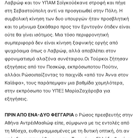
Λαβρώφ και τον ΥΠΑΜ Σοϊγκούέκανε στροφή και πήγε
στη Σεβαστούπολη αντί να προσγειωθεί στην Πόλη. Η
συμβολική κίνηση των δυο υπουργών ήταν προσβλητική
και το μήνυμα ξεκάθαρο προς τον Ερντογάν ότιδεν είναι
ούτε θα γίνει ισότιμος. Μια τόσο περιφρονητική
συμπεριφορά δεν είναι κίνηση ξαφνικής οργής από
ψυχρόαιμα όπως ο Λαβρώφ, αλλά αποβλέπει στον
φρονιματισμό αλαζόνα συνέταιρου.Οι Τούρκοι ζήτησαν
εξηγήσεις από τον Πεσκώφ, εκπρόσωποτου Πούτιν,
αλλάοι Ρώσοιπαίζοντας το παιχνίδι «από τον Άννα στον
Καϊάφα», τους παράπεμψαν μια βαθμίδα χαμηλότερα,
στην εκπρόσωπο του ΥΠΕΞ ΜαρίαΖαχάροβα για
εξηγήσεις.
ΠΡΙΝ ΑΠΟ ΕΝΑ-ΔΥΟ ΦΕΓΓΑΡΙΑ
ο Ρώσος πρεσβευτής στην
Αθήνα ΑντρέιΜασλώφ είπε, σύμφωνα με τις εντολές από
τη Μόσχα, ευθυγραμμισμένες με τη δυτική οπτική, ότι αν