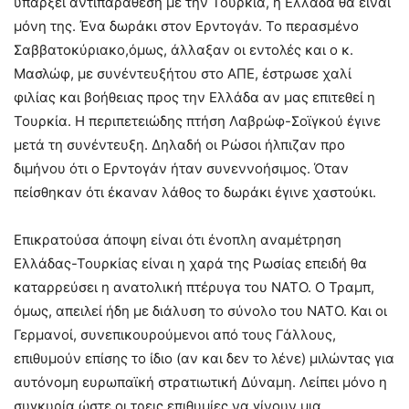
υπάρξει αντιπαράθεση με την Τουρκία, η Ελλάδα θα είναι
μόνη της. Ένα δωράκι στον Ερντογάν. Το περασμένο
Σαββατοκύριακο,όμως, άλλαξαν οι εντολές και ο κ.
Μασλώφ, με συνέντευξήτου στο ΑΠΕ, έστρωσε χαλί
φιλίας και βοήθειας προς την Ελλάδα αν μας επιτεθεί η
Τουρκία. Η περιπετειώδης πτήση Λαβρώφ-Σοϊγκού έγινε
μετά τη συνέντευξη. Δηλαδή οι Ρώσοι ήλπιζαν προ
διμήνου ότι ο Ερντογάν ήταν συνεννοήσιμος. Όταν
πείσθηκαν ότι έκαναν λάθος το δωράκι έγινε χαστούκι.
Επικρατούσα άποψη είναι ότι ένοπλη αναμέτρηση
Ελλάδας-Τουρκίας είναι η χαρά της Ρωσίας επειδή θα
καταρρεύσει η ανατολική πτέρυγα του ΝΑΤΟ. Ο Τραμπ,
όμως, απειλεί ήδη με διάλυση το σύνολο του ΝΑΤΟ. Και οι
Γερμανοί, συνεπικουρούμενοι από τους Γάλλους,
επιθυμούν επίσης το ίδιο (αν και δεν το λένε) μιλώντας για
αυτόνομη ευρωπαϊκή στρατιωτική Δύναμη. Λείπει μόνο η
συγκυρία ώστε οι τρεις επιθυμίες να γίνουν μια