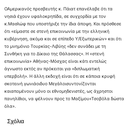
ΟΑμερικανός πρεσβευτής κ. Πάιατ επανέλαβε ότι τα
νησιά έχουν υφαλοκρηπίδα, σε συγχορδία με τον
κ.Μασλώφ που υποστήριξε την ίδια άποψη. Και πρόσθεσε
ότι «είμαστε σε στενή επικοινωνία με την ελληνική
κυβέρνηση, ακόμα και σε επίπεδο Υ/Εξωτερικών» και ότι
το μνημόνιο Τουρκίας-Λιβύης «δεν συνάδει με τη
Συνθήκη για το Δίκαιο της Θάλασσας». Η «στενή
επικοινωνία» Αθήνας-Μόσχας είναι κάτι εντελώς
άγνωστο εκτός αν πρόκειται για «διπλωματική
υπερβολή». Η άλλη εκδοχή είναι ότι σε κάποια κρυφή
σκοτεινή γωνιάοιδυο Μεγάλοισυντονίζονται
καιαπομένουν μόνο οι εθνομηδενιστές, ως άχρηστοι
πανηλίθιοι, να ψέλνουν προς το Μαξίμου«Τσοβόλα δώστα
όλα».
Σχόλια