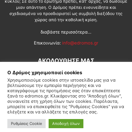
κύκλου; Σε αυτό το ερώτημα πρέπει, κατ’ αρχάς, να δώσουμε
μιαν απάντηση. Ο Δρόμος πρέπει ενσυνείδητα και
σχεδιασμένα να προσδιοριστεί ως συμβολή διεξόδου της
χώρας από την καθολική κρίση.
διαβάστε περισσότερα...
Επικοινωνία:
info@edromos.gr
ΑΚΟΛΟΥΘΗΣΕ ΜΑΣ
Ο Δρόμος χρησιμοποιεί cookies
Χρησιμοποιούμε cookies στην ιστοσελίδα μας για να
βελτιώσουμε την εμπειρία περιήγησης και να
καταγράφουμε τις προτιμήσεις σας όταν επισκέπτεστε
ξανά το edromos.gr. Κλικάροντας στο "Αποδοχή όλων",
συναινείτε στη χρήση όλων των cookies. Παρόλαυτα,
Εγγραφή συνδρομητή
Πολιτική
Διεθνή
Κοινωνία
μπορείτε να επισκεφθείτε τις "Ρυθμίσεις Cookies" για να
ελέγξετε και να αλλάξετε τις επιλογές σας.
Πολιτισμός
Αφιερώματα
Ρυθμίσεις Cookie
Αποδοχή όλων
© Δρόμος της Αριστεράς