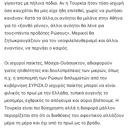
γίγαντας με πήλινα πόδια. Αν η Τουρκία ήταν τόσο ισχυρή
όσο καυχάται θα μας είχε ήδη επιτεθεί, χωρίς να ρωτήσει
κανέναν. Κατά τα άλλα,οι ανόητοι θα μιλάνε στην Αθήνα
για το «ξανθό γένος», άλλοι ανόητοι θα λένε για
τους«πάντα προδότες Ρώσους». Μερικοί θα
ζητωκραυγάζουν για τον νεοφιλελευθερισμό και άλλοι
εναντίον, να περνάει ο καιρός.
Οι ισχυροί παίκτες, Μόσχα-Ουάσιγκτον, αδιαφορούν
γιατις ηλιθιότητες και δουλοπρέπειες των μικρών, όπως
π.χ. η αποπομπή των Ρώσων διπλωματών από την
κυβέρνηση ΣΥΡΙΖΑ.Ο ισχυρός παίκτης μπορεί να είναι
φιλικός το πρωί με την Ελλάδα, τυπικά ευγενής το
μεσημέρι, εχθρικός το απόγευμα και αύριο βλέπουμε. Η
Τουρκία είναι πιο δύσχρηστη αλλά η διαφορά μάλλον
περιορίζεται στο ότι οι διαθέσεις του αφεντικού αλλάζουν
μέρα τη μέρα και όχι από το πρωί ως το βράδυ.