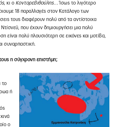
ός
, κι ο
Κοντορεβιθούλης
… Ίσως το λιγότερο
έχουμε 18 παραλλαγές στον Κατάλογο των
σεις τους διαφέρουν πολύ από τα αντίστοιχα
υ Ντίσνεϋ, που έχουν δημιουργήσει μια πολύ
η είναι πολύ πλουσιότερη σε εικόνες και μοτίβα,
και συναρπαστική.
 τους η σύγχρονη επιστήμη;
 το
ήρωα ή
νός
εκινά
οίο ο