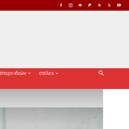
ίπτερο ιδεών
στήλες