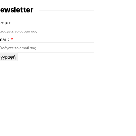
ewsletter
νομα:
mail:
*
Εγγραφή