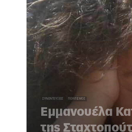
ΣΥΝΕΝΤΕΎΞΕΙΣ
ΠΟΛΙΤΙΣΜΌΣ
Εμμανουέλα Κα
της Σταχτοπού