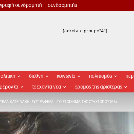
γγραφή συνδρομητή
συνδρομητής
[adrotate group="4"]
ολιτική
διεθνή
κοινωνία
πολιτισμός
περ
αφέροντα
τρέχοντα νέα
δρόμος της αριστεράς
ΈΛΑ ΚΑΤΡΙΝΆΚΗ, ΣΥΓΓΡΑΦΈΑΣ: «ΤΟ ΣΤΟΊΧΗΜΑ ΤΗΣ ΣΤΑΧΤΟΠΟΎΤΑΣ»