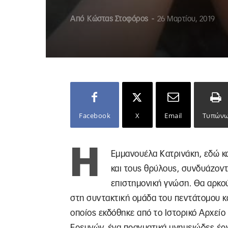
Από
Κώστας Στοφόρος
-
26 Μαρτίου, 2019
Facebook
X
Email
Τυπών
Η
Εμμανουέλα Κατρινάκη, εδώ κα
και τους θρύλους, συνδυάζοντ
επιστημονική γνώση. Θα αρκού
στη συντακτική ομάδα του πεντάτομου κ
οποίος εκδόθηκε από το Ιστορικό Αρχείο
Ερευνών, ένα πραγματικά μνημειώδες έργ