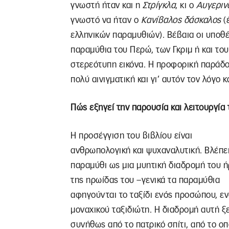
γνωστή ήταν και η
Στρίγκλα
, κι ο
Αυγεριν
γνωστό να ήταν ο
Κανίβαλος δάσκαλος
(
ελληνικών παραμυθιών). Βέβαια οι υποθέ
παραμύθια του Περώ, των Γκριμ ή και το
στερεότυπη εικόνα. Η προφορική παράδοσ
πολύ αινιγματική και γι’ αυτόν τον λόγο 
Πώς εξηγεί την παρουσία και λειτουργία
Η προσέγγιση του βιβλίου είναι
ανθρωπολογική και ψυχαναλυτική. Βλέπει
παραμύθι ως μια μυητική διαδρομή του 
της ηρωίδας του –γενικά τα παραμύθια
αφηγούνται το ταξίδι ενός προσώπου, ε
μοναχικού ταξιδιώτη. H διαδρομή αυτή ξ
συνήθως από το πατρικό σπίτι, από το οπ