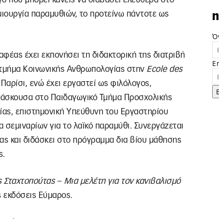
μιουργία παραμυθιών, το προτείνω πάντοτε ως
n
Ό
φέας έχει εκπονήσει τη διδακτορική της διατριβή
E
 τμήμα Κοινωνικής Ανθρωπολογίας στην
Ecole des
Παρίσι, ενώ έχει εργαστεί ως φιλόλογος,
ιδάσκουσα στο Παιδαγωγικό Τμήμα Προσχολικής
ίας, επιστημονική Υπεύθυνη του Εργαστηρίου
α σεμιναρίων για το λαϊκό παραμύθι. Συνεργάζεται
ς και διδάσκει στο πρόγραμμα δια βίου μάθησης
ς.
ς Σταχτοπούτας
–
Μια μελέτη για τον κανιβαλισμό
ς εκδόσεις Εύμαρος.