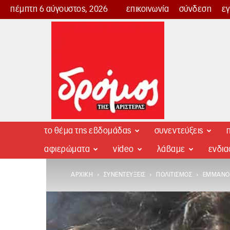
πέμπτη 6 αύγουστος, 2026
επικοινωνία
σύνδεση
ε
Δρόμος
της
Αριστεράς
το θέμα της εβδομάδας
συνεντεύξεις
π
αφιερώματα
video
λάβαμε
ενδι
ΑΡΧΙΚΉ
ΣΥΝΕΝΤΕΎΞΕΙΣ
ΠΟΛΙΤΙΣΜΌΣ
ΕΜΜΑΝΟΥ