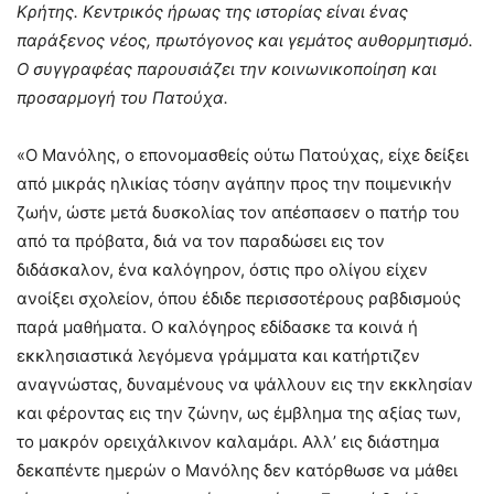
Κρήτης. Κεντρικός ήρωας της ιστορίας είναι ένας
παράξενος νέος, πρωτόγονος και γεμάτος αυθορμητισμό.
Ο συγγραφέας παρουσιάζει την κοινωνικοποίηση και
προσαρμογή του Πατούχα.
«Ο Μανόλης, ο επονομασθείς ούτω Πατούχας, είχε δείξει
από μικράς ηλικίας τόσην αγάπην προς την ποιμενικήν
ζωήν, ώστε μετά δυσκολίας τον απέσπασεν ο πατήρ του
από τα πρόβατα, διά να τον παραδώσει εις τον
διδάσκαλον, ένα καλόγηρον, όστις προ ολίγου είχεν
ανοίξει σχολείον, όπου έδιδε περισσοτέρους ραβδισμούς
παρά μαθήματα. Ο καλόγηρος εδίδασκε τα κοινά ή
εκκλησιαστικά λεγόμενα γράμματα και κατήρτιζεν
αναγνώστας, δυναμένους να ψάλλουν εις την εκκλησίαν
και φέροντας εις την ζώνην, ως έμβλημα της αξίας των,
το μακρόν ορειχάλκινον καλαμάρι. Αλλ’ εις διάστημα
δεκαπέντε ημερών ο Μανόλης δεν κατόρθωσε να μάθει