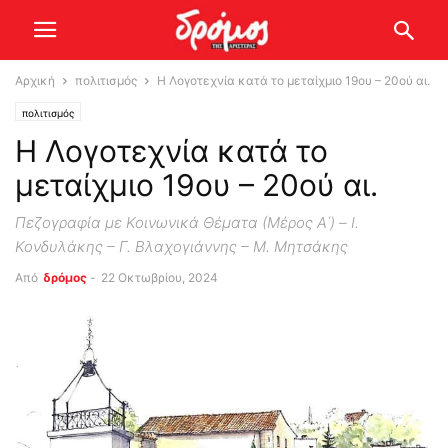
Αρχική
πολιτισμός
Η Λογοτεχνία κατά το μεταίχμιο 19ου – 20ού αι.
πολιτισμός
Η Λογοτεχνία κατά το
μεταίχμιο 19ου – 20ού αι.
Πεζογραφία με Κοινωνικά Θέματα (Μέρος Α΄) – Ι.
Κονδυλάκης – Γ. Βλαχογιάννης – Μ. Μητσάκης
Από
δρόμος
-
22 Οκτωβρίου, 2024