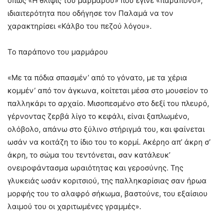
όπως «Η θλίψις του μαρμάρου» που έγινε «παράπονο»,
ιδιαιτερότητα που οδήγησε τον Παλαμά να τον
χαρακτηρίσει «Κάλβο του πεζού λόγου».
Το παράπονο του μαρμάρου
«Με τα πόδια σπασμέν’ από το γόνατο, με τα χέρια
κομμέν’ από τον άγκωνα, κοίτεται μέσα στο μουσείον το
παλληκάρι το αρχαίο. Μισοπεσμένο στο δεξί του πλευρό,
γέρνοντας ζερβά λίγο το κεφάλι, είναι ξαπλωμένο,
ολόβολο, απάνω στο ξύλινο στήριγμά του, και φαίνεται
ωσάν να κοιτάζη το ίδιο του το κορμί. Ακέρηο απ’ άκρη σ’
άκρη, το σώμα του τεντόνεται, σαν κατάλευκ’
ονειροφάντασμα ωραιότητας και γεροσύνης. Της
γλυκειάς ωσάν κοριτσιού, της παλληκαρίσιας σαν ήρωα
μορφής του το αλαφρό σήκωμα, βαστούνε, του εξαίσιου
λαιμού του οι χαριτωμένες γραμμές».