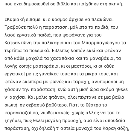
που έχει δημοσιευθεί σε βιβλίο και παίχθηκε στη σκηνή.
«Κυριακή είπαμε, κι ο κόσμος άρχισε να πλακώνει.
Τραβούσε πολύ η παράσταση, μάλιστα τα παιδιά, του
λαού εργατικά παιδιά, που ψοφάγανε για του
Κατσαντώνη την παλικαριά και του Μπαρμπαγιώργου τα
τερτίπια τα πολεμικά. Έβλεπες λοιπόν εκεί και φτάναν
από κάθε μαχαλά τα χασαπάκια και τα μαναβάκια, τα
λογής κοπής μαστοράκια, κι οι μαστόροι, κι οι κάθε
εργατικοί με τις γυναίκες τους και τα μικρά τους, και
φτάναν εκειπέρα με φωνές και ταραχή, ανυπόμονοι μη
χάσουν την παράσταση, ενώ αυτή μισή ώρα ακόμα ήθελε
ν’ αρχίσει. Και μόλις φτάναν, όλοι πέφτανε σε μια βαθιά
σιωπή, σε σεβασμό βαθύτερο. Γιατί το θέατρο το
καραγκιοζαίικο, νιώθει κανείς, χωρίς άλλος να του το
ξηγήσει, πως θέλει μεγάλη προσοχή, άμα είναι σπουδαία
παράσταση, όχι δηλαδή τ’ αστεία μοναχά του Καραγκιόζη,