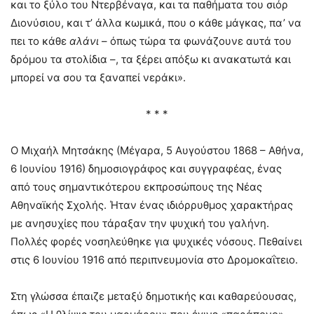
και το ξύλο του Ντερβέναγα, και τα παθήματα του σιόρ
Διονύσιου, και τ’ άλλα κωμικά, που ο κάθε μάγκας, πα’ να
πει το κάθε
αλάνι
– όπως τώρα τα φωνάζουνε αυτά του
δρόμου τα στολίδια –, τα ξέρει απόξω κι ανακατωτά και
μπορεί να σου τα ξαναπεί νεράκι».
* * *
Ο Μιχαήλ Μητσάκης (Μέγαρα, 5 Αυγούστου 1868 – Αθήνα,
6 Ιουνίου 1916) δημοσιογράφος και συγγραφέας, ένας
από τους σημαντικότερου εκπροσώπους της Νέας
Αθηναϊκής Σχολής. Ήταν ένας ιδιόρρυθμος χαρακτήρας
με ανησυχίες που τάραξαν την ψυχική του γαλήνη.
Πολλές φορές νοσηλεύθηκε για ψυχικές νόσους. Πεθαίνει
στις 6 Ιουνίου 1916 από περιπνευμονία στο Δρομοκαΐτειο.
Στη γλώσσα έπαιζε μεταξύ δημοτικής και καθαρεύουσας,