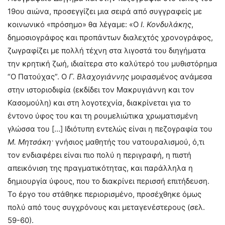
19ου αιώνα, προσεγγίζει μια σειρά από συγγραφείς με
κοινωνικό «πρόσημο» θα λέγαμε: «Ο
Ι. Κονδυλάκης
,
δημοσιογράφος και προπάντων διαλεχτός χρονογράφος,
ζωγραφίζει με πολλή τέχνη στα λιγοστά του διηγήματα
την κρητική ζωή, ιδιαίτερα στο καλύτερό του μυθιστόρημα
“Ο Πατούχας”. Ο
Γ. Βλαχογιάννης
μοιρασμένος ανάμεσα
στην ιστοριοδιφία (εκδίδει τον Μακρυγιάννη και τον
Κασομούλη) και στη λογοτεχνία, διακρίνεται για το
έντονο ύφος του και τη ρουμελιώτικα χρωματισμένη
γλώσσα του […] Ιδιότυπη εντελώς είναι η πεζογραφία του
Μ. Μητσάκη·
γνήσιος μαθητής του νατουραλισμού, ό,τι
τον ενδιαφέρει είναι πιο πολύ η περιγραφή, η πιστή
απεικόνιση της πραγματικότητας, και παράλληλα η
δημιουργία ύφους, που το διακρίνει περισσή επιτήδευση.
Το έργο του στάθηκε περιορισμένο, προσέχθηκε όμως
πολύ από τους συγχρόνους και μεταγενέστερους (σελ.
59-60).