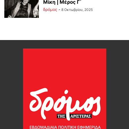
Μίκη | Μέρος Γ΄
δρόμος
-
8 Οκτωβρίου, 2025