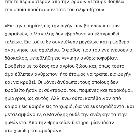
τίποτε περισσότερον από την φράσιν «Σταυρέ βοήθει»,
την οποία προέτασσον τότε του αλφαβήτου».
«Εις την ερημίαν, εις την σιγήν των βουνών και των
χειμαδιών, ο Μανόλης δεν εβράδυνε να εξαγριωθεί
τελείως. Εις τούτο δε συνετέλεσε μεγάλως και η φοβερά
ανάμνησις του σχολείου. Ο φόβος, που του ενέπνευσεν ο
δάσκαλος, μετεβλήθη εις γενικήν ανθρωποφοβίαν.
Εφοβείτο με το δέος του αγρίου ζώου και, όπως τούτο,
άμα έβλεπεν άνθρωπον, ήτο έτοιμος να τραπεί εις φυγήν
και να κρυβεί. Οι μόνοι άνθρωποι τους οποίους δεν
εφοβείτο ήσαν οι σύντροφοί του, ποιμένες και τυροκόμοι,
ημιάγριοι, ως αυτός. Αλλ’ ενώ ούτοι κατέβαινον από
καιρού εις καιρόν εις το χωριό, δια να εκκλησιάζονται και
μεταλαμβάνουν, ο Μανόλης ουδέ την ανάγκην ταύτην
ησθάνετο. Από την θρησκείαν διετήρει μίαν ιδέαν
στοιχειώδη και αμυδράν».