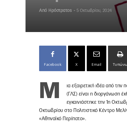
Από
Ηρόστρατος
-
5 Οκτωβρίου, 2024
Facebook
X
Email
Τυπών
Μ
ια εξαιρετική ιδέα από την
(ΓΛΣ) είναι η διοργάνωση έκ
εγκαινιάστηκε την 1η Οκτωβρ
Οκτωβρίου στο Πολιτιστικό Κέντρο Μελί
«Αθηναϊκό Περίπατο».