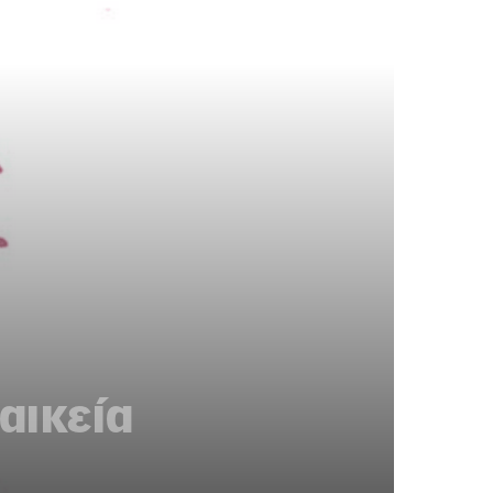
αικεία