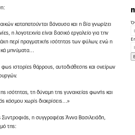
η:
n
Ό
ναικών καταπατούνται βάναυσα και η βία γνωρίζει
ες, η λογοτεχνία είναι βασικό εργαλείο για την
E
άχη περί πραγματικής ισότητας των φύλων, ενώ η
τικά μηνύματα…
 φως ιστορίες θάρρους, αυτοδιάθεσης και ονείρων
ουργών.
 της ισότητας, τη δύναμη της γυναικείας φωνής και
νός κόσμου χωρίς διακρίσεις…»
ς Συντροφιάς, η συγγραφέας Άννα Βασιλειάδη,
μό της: