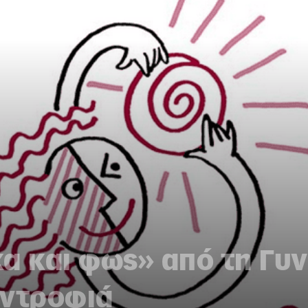
α και φως» από τη Γυν
υντροφιά