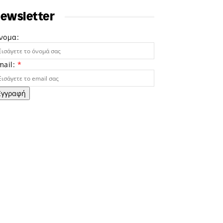
ewsletter
νομα:
mail:
*
Εγγραφή