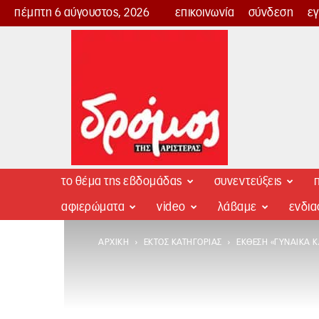
πέμπτη 6 αύγουστος, 2026
επικοινωνία
σύνδεση
ε
Δρόμος
της
Αριστεράς
το θέμα της εβδομάδας
συνεντεύξεις
π
αφιερώματα
video
λάβαμε
ενδι
ΑΡΧΙΚΉ
ΕΚΤΌΣ ΚΑΤΗΓΟΡΊΑΣ
ΈΚΘΕΣΗ «ΓΥΝΑΊΚΑ Κ