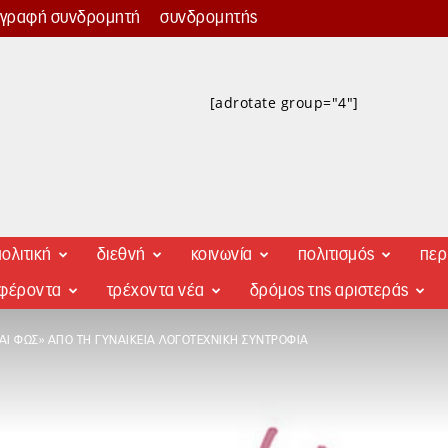
γγραφή συνδρομητή
συνδρομητής
[adrotate group="4"]
ολιτική
διεθνή
κοινωνία
πολιτισμός
περ
αφέροντα
τρέχοντα νέα
δρόμος της αριστεράς
ΑΙ ΦΩΣ» ΑΠΌ ΤΗ ΓΥΝΑΙΚΕΊΑ ΛΟΓΟΤΕΧΝΙΚΉ ΣΥΝΤΡΟΦΙΆ