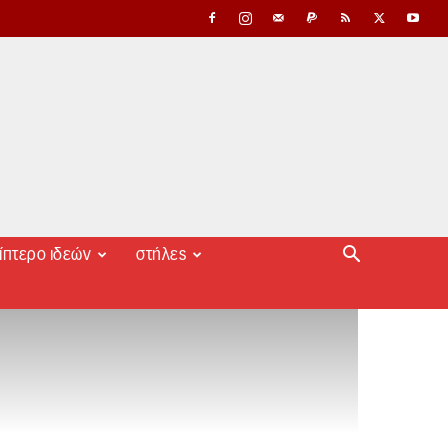
ίπτερο ιδεών
στήλες