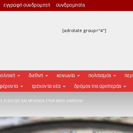
εγγραφή συνδρομητή
συνδρομητής
[adrotate group="4"]
ολιτική
διεθνή
κοινωνία
πολιτισμός
περ
αφέροντα
τρέχοντα νέα
δρόμος της αριστεράς
Σ ΕΞΕΛΊΞΕΙΣ ΚΑΙ ΘΡΗΣΚΕΊΑ ΣΤΗΝ ΜΈΣΗ ΑΝΑΤΟΛΉ