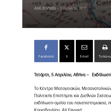
Από
Σύνταξη
-
2 Απριλίου, 2017
Facebook
X
Email
Τυπών
Τετάρτη, 5 Απριλίου, Αθήνα – Εκδήλωση 
Το Κέντρο Μεσογειακών, Μεσανατολικών
Πολιτικής Επιστήμης και Διεθνών Σχέσε
εκδήλωση-ομιλία τoυ πανεπιστημιακού, π
Κοινοβουλίου, Ali Fayyad.