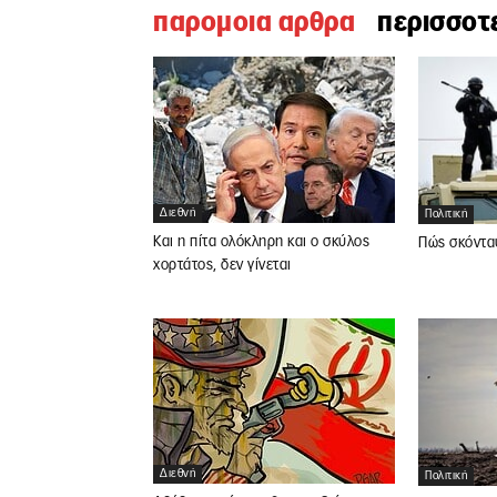
παρομοια αρθρα
περισσοτ
Διεθνή
Πολιτική
Και η πίτα ολόκληρη και ο σκύλος
Πώς σκόντα
χορτάτος, δεν γίνεται
Διεθνή
Πολιτική