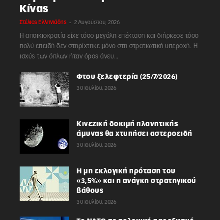
Κίνας
-
Στέλιος Ελληνιάδης
2 Αυγούστου, 2026
Η αποικιοκρατία είχε τόσο μεγάλη επέκταση και διήρκεσε τόσο
πολύ επειδή δεν στηρίχτηκε μόνο στη στρατιωτική υπεροχή. Η
ισχύς των όπλων ήταν όρος άνευ...
Φτου ξελεφτερία (25/7/2026)
30 Ιουλίου, 2026
Κινεζική δοκιμή πλανητικής
άμυνας θα χτυπήσει αστεροειδή
30 Ιουλίου, 2026
Η μη εκλογική πρόταση του
«3,5%» και η ανάγκη στρατηγικού
βάθους
30 Ιουλίου, 2026