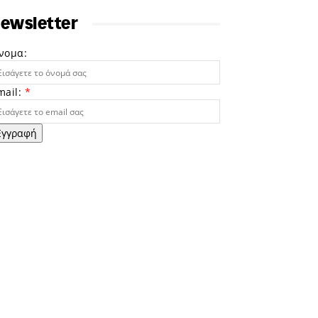
ewsletter
νομα:
mail:
*
Εγγραφή