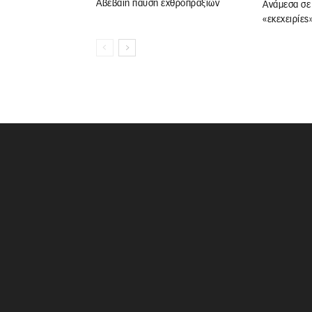
Αβέβαιη παύση εχθροπραξιών
Ανάμεσα σε 
«εκεχειρίες