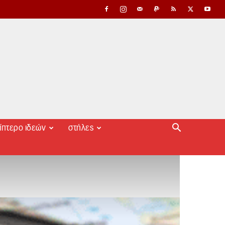
ίπτερο ιδεών
στήλες