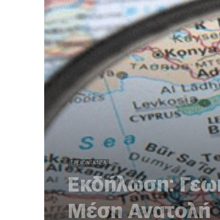
ΤΡΈΧΟΝΤΑ ΝΈΑ
Εκδήλωση: Γεωπ
Μέση Ανατολή