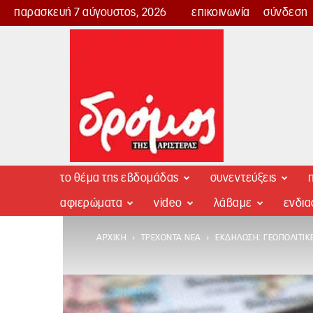
παρασκευή 7 αύγουστος, 2026
επικοινωνία
σύνδεση
Δρόμος
της
Αριστεράς
το θέμα της εβδομάδας
συνεντεύξεις
π
αφιερώματα
video
λάβαμε
ενδι
ΑΡΧΙΚΉ
ΤΡΈΧΟΝΤΑ ΝΈΑ
ΕΚΔΉΛΩΣΗ: ΓΕΩΠΟΛΙΤΙΚΈ