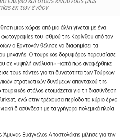
ένο έλεγχο και στους κινδύνους μιας
πίας εκ των ένδον
ηση μιας χώρας από μια άλλη γίνεται με ένα
ι φωτογραφίες του Ισθμού της Κορίνθου από τον
ίων ο Ερντογάν θέλησε να διαφημίσει τα
του μηχανής. Ο τουρκικός δορυφόρος παρουσίασε
ου σε «υψηλή ανάλυση» –κατά πως αναφέρθηκε
εισε τους πάντες για τη δυνατότητα των Τούρκων
ηνικών στρατιωτικών δυνάμεων απανταχού της
ο τουρκικός στόλος ετοιμάζεται για τη διασύνδεση
urksat, ενώ στην τρέχουσα περίοδο το κύριο έργο
νιακή διασύνδεση με τα γρήγορα πολεμικά πλοία
ς Άμυνας Ευάγγελος Αποστολάκης μίλησε για την