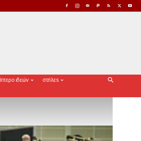
ίπτερο ιδεών
στήλες