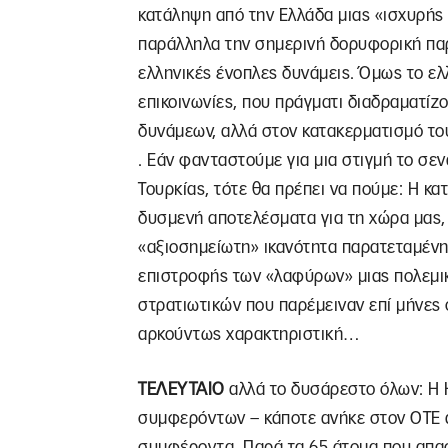
κατάληψη από την Ελλάδα μιας «ισχυρής 
παράλληλα την σημερινή δορυφορική παρ
ελληνικές ένοπλες δυνάμεις. Όμως το ελ
επικοινωνίες, που πράγματι διαδραματί
δυνάμεων, αλλά στον κατακερματισμό του
. Εάν φανταστούμε για μια στιγμή το σε
Τουρκίας, τότε θα πρέπει να πούμε: Η κα
δυσμενή αποτελέσματα για τη χώρα μας, 
«αξιοσημείωτη» ικανότητα παρατεταμέν
επιστροφής των «λαφύρων» μιας πολεμικ
στρατιωτικών που παρέμειναν επί μήνες σ
αρκούντως χαρακτηριστική…
ΤΕΛΕΥΤΑΙΟ
αλλά το δυσάρεστο όλων: Η H
συμφερόντων – κάποτε ανήκε στον ΟΤΕ α
συμφέροντα. Παρά τα 65 άτομα που απασ