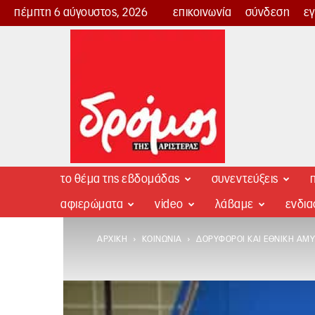
πέμπτη 6 αύγουστος, 2026
επικοινωνία
σύνδεση
ε
Δρόμος
της
Αριστεράς
το θέμα της εβδομάδας
συνεντεύξεις
π
αφιερώματα
video
λάβαμε
ενδι
ΑΡΧΙΚΉ
ΚΟΙΝΩΝΊΑ
ΔΟΡΥΦΌΡΟΙ ΚΑΙ ΕΘΝΙΚΉ Ά