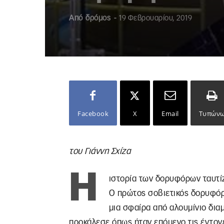
Από
δρόμος
-
19 Φεβρουαρίου, 2019
Facebook
X
Email
Τυπών
του Γιάννη Σχίζα
Η
ιστορία των δορυφόρων ταυτίζ
Ο πρώτος σοβιετικός δορυφόρο
μια σφαίρα από αλουμίνιο δια
προκάλεσε όπως ήταν επόμενο τις έντονε