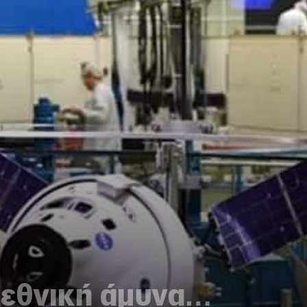
 εθνική άμυνα…