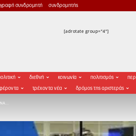
γγραφή συνδρομητή
συνδρομητής
[adrotate group="4"]
ολιτική
διεθνή
κοινωνία
πολιτισμός
περ
αφέροντα
τρέχοντα νέα
δρόμος της αριστεράς
ΜΥΝΑ…