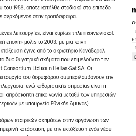
υ του 1958, οπότε κατήλθε σταδιακά στο επίπεδο
n
ί εισερχόμενος στην τροπόσφαιρα.
Ό
νες λειτουργίες, είναι κυρίως τηλεπικοινωνιακοί.
E
κή εποχή» μόλις το 2003, με μια κοινή
εκτόξευση έγινε από το ακρωτήριο Κανάβεραλ
 τα δυο θυγατρικά σχήματα που επιμελούντο την
t Consortium Ltd και η Hellas-Sat SA. Οι
λειτουργία του δορυφόρου συμπεριλαμβάνουν την
τηλεργασία, ενώ καθοριστικής σημασίας είναι η
αι απρόσκοπτη επικοινωνία μεταξύ των υπηρεσιών
τερικών με υπουργείο Εθνικής Άμυνας).
φόρων εταιρικών σχημάτων στην οργάνωση των
μερινή κατάσταση, με την εκτόξευση ενός νέου