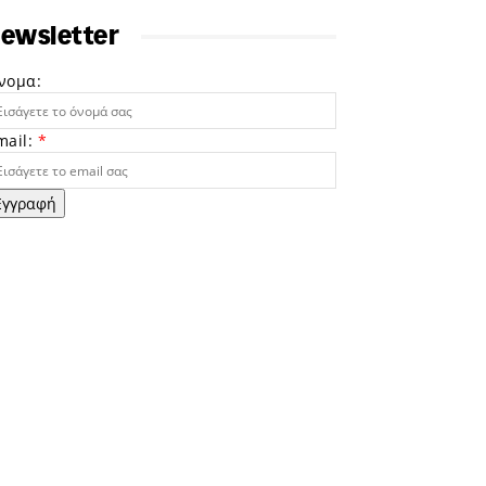
ewsletter
νομα:
mail:
*
Εγγραφή