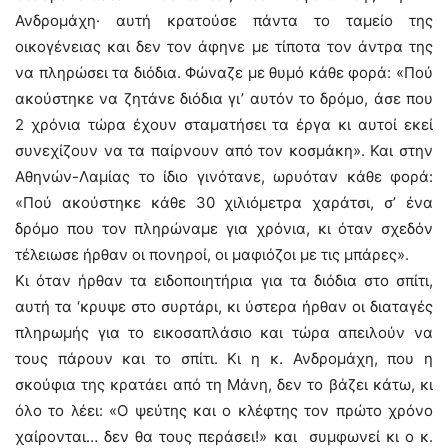
Ανδρομάχη· αυτή κρατούσε πάντα το ταμείο της
οικογένειας και δεν τον άφηνε με τίποτα τον άντρα της
να πληρώσει τα διόδια. Φώναζε με θυμό κάθε φορά: «Πού
ακούστηκε να ζητάνε διόδια γι’ αυτόν το δρόμο, άσε που
2 χρόνια τώρα έχουν σταματήσει τα έργα κι αυτοί εκεί
συνεχίζουν να τα παίρνουν από τον κοσμάκη». Και στην
Αθηνών-Λαμίας το ίδιο γινότανε, ωρυόταν κάθε φορά:
«Πού ακούστηκε κάθε 30 χιλιόμετρα χαράτσι, σ’ ένα
δρόμο που τον πληρώναμε για χρόνια, κι όταν σχεδόν
τέλειωσε ήρθαν οι πονηροί, οι μαφιόζοι με τις μπάρες».
Κι όταν ήρθαν τα ειδοποιητήρια για τα διόδια στο σπίτι,
αυτή τα ‘κρυψε στο συρτάρι, κι ύστερα ήρθαν οι διαταγές
πληρωμής για το εικοσαπλάσιο και τώρα απειλούν να
τους πάρουν και το σπίτι. Κι η κ. Ανδρομάχη, που η
σκούφια της κρατάει από τη Μάνη, δεν το βάζει κάτω, κι
όλο το λέει: «Ο ψεύτης και ο κλέφτης τον πρώτο χρόνο
χαίρονται… δεν θα τους περάσει!» και συμφωνεί κι ο κ.