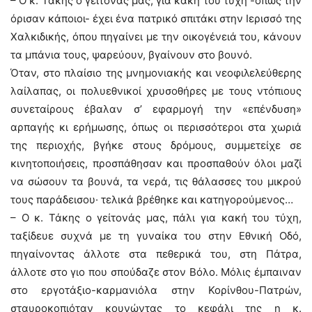
– Ο κ. Τάκης ο γείτονάς μας, για κακή του τύχη -όπως την
όρισαν κάποιοι- έχει ένα πατρικό σπιτάκι στην Ιερισσό της
Χαλκιδικής, όπου πηγαίνει με την οικογένειά του, κάνουν
τα μπάνια τους, ψαρεύουν, βγαίνουν στο βουνό.
Όταν, στo πλαίσιo της μνημονιακής και νεοφιλελεύθερης
λαίλαπας, οι πολυεθνικοί χρυσοθήρες με τους ντόπιους
συνεταίρους έβαλαν σ’ εφαρμογή την «επένδυση»
αρπαγής κι ερήμωσης, όπως οι περισσότεροι στα χωριά
της περιοχής, βγήκε στους δρόμους, συμμετείχε σε
κινητοποιήσεις, προσπάθησαν και προσπαθούν όλοι μαζί
να σώσουν τα βουνά, τα νερά, τις θάλασσες του μικρού
τους παράδεισου· τελικά βρέθηκε και κατηγορούμενος…
– Ο κ. Τάκης ο γείτονάς μας, πάλι για κακή του τύχη,
ταξίδευε συχνά με τη γυναίκα του στην Εθνική Οδό,
πηγαίνοντας άλλοτε στα πεθερικά του, στη Πάτρα,
άλλοτε στο γιο που σπούδαζε στον Βόλο. Μόλις έμπαιναν
στο εργοτάξιο-καρμανιόλα στην Κορίνθου-Πατρών,
σταυροκοπιόταν κουνώντας το κεφάλι της η κ.