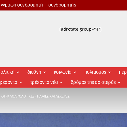
εγγραφή συνδρομητή
συνδρομητής
[adrotate group="4"]
ολιτική
διεθνή
κοινωνία
πολιτισμός
περ
αφέροντα
τρέχοντα νέα
δρόμος της αριστεράς
 ΟΙ «ΚΑΘΑΡΟΛΟΓΙΚΈΣ» ΠΑΛΙΈΣ ΚΑΤΑΣΚΕΥΈΣ