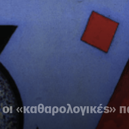
 οι «καθαρολογικές» π