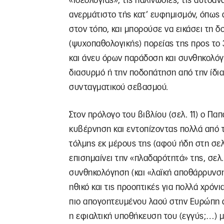
«ιδεολογίας», τις παλινωδίες, τις αυτοαν
ανερμάτιστο τής κατ’ ευφημισμόν, όπω
στον τόπο, και μπορούσε να εικάσει τη 
(ψυχοπαθολογικής) πορείας της προς το 
και άνευ όρων παράδοση και συνθηκολόγ
διασυρμό ή την ποδοπάτηση από την ίδια
συνταγματικού σεβασμού.
Στον πρόλογο του βιβλίου (σελ. 11) ο Π
κυβέρνηση και εντοπίζοντας πολλά από τ
τόλμης εκ μέρους της (αφού ήδη στη σελ
επισημαίνει την «πλαδαρότητά» της, σελ.
συνθηκολόγηση (και «λαϊκή αποθάρρυνση»
ηθικό και τις προοπτικές για πολλά χρό
πιο απογοητευμένου λαού στην Ευρώπη α
η εφιαλτική υποθήκευση του (εγγύς;…) 