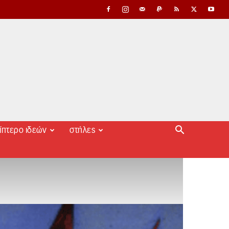
ίπτερο ιδεών
στήλες