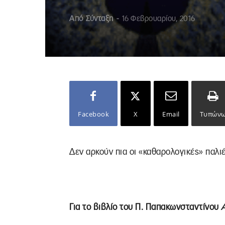
Από
Σύνταξη
-
16 Φεβρουαρίου, 2016
Facebook
X
Email
Τυπών
Δεν αρκούν πια οι «καθαρολογικές» παλι
Για το βιβλίο του Π. Παπακωνσταντίνου