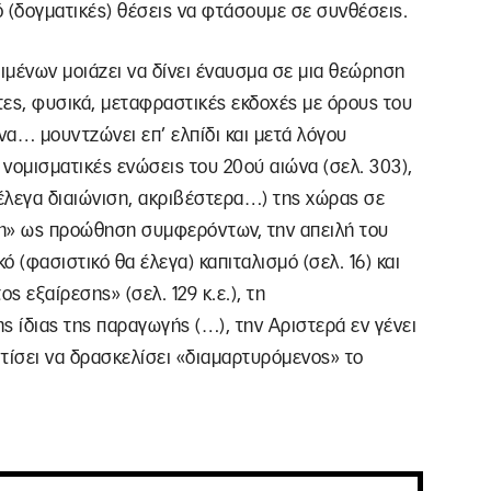
ό (δογματικές) θέσεις να φτάσουμε σε συνθέσεις.
ιμένων μοιάζει να δίνει έναυσμα σε μια θεώρηση
ητες, φυσικά, μεταφραστικές εκδοχές με όρους του
να… μουντζώνει επ’ ελπίδι και μετά λόγου
νομισματικές ενώσεις του 20ού αιώνα (σελ. 303),
έλεγα διαιώνιση, ακριβέστερα…) της χώρας σε
αση» ως προώθηση συμφερόντων, την απειλή του
ό (φασιστικό θα έλεγα) καπιταλισμό (σελ. 16) και
ς εξαίρεσης» (σελ. 129 κ.ε.), τη
ης ίδιας της παραγωγής (…), την Αριστερά εν γένει
ντίσει να δρασκελίσει «διαμαρτυρόμενος» το