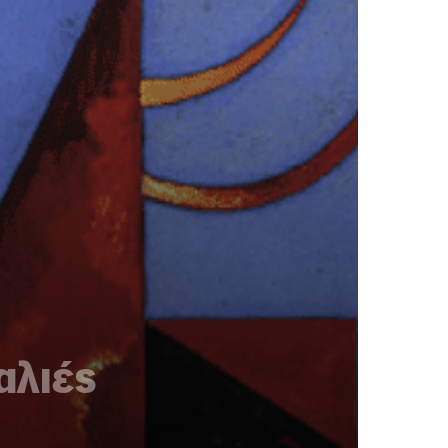
αλιές