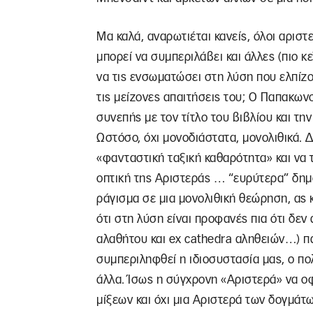
Μα καλά, αναρωτιέται κανείς, όλοι αριστ
μπορεί να συμπεριλάβει και άλλες (πιο 
να τις ενσωματώσει στη λύση που ελπίζ
τις μείζονες απαιτήσεις του; Ο Παπακων
συνεπής με τον τίτλο του βιβλίου και τ
Ωστόσο, όχι μονοδιάστατα, μονολιθικά. Δι
«φανταστική ταξική καθαρότητα» και να τ
οπτική της Αριστεράς … “ευρύτερα” δημο
ράγισμα σε μια μονολιθική θεώρηση, ας 
ότι στη λύση είναι προφανές πια ότι δεν 
αλαθήτου και ex cathedra αληθειών…) πα
συμπεριληφθεί η ιδιοσυστασία μας, ο πολι
άλλα. Ίσως η σύγχρονη «Αριστερά» να οφε
μίξεων και όχι μια Αριστερά των δογμάτων