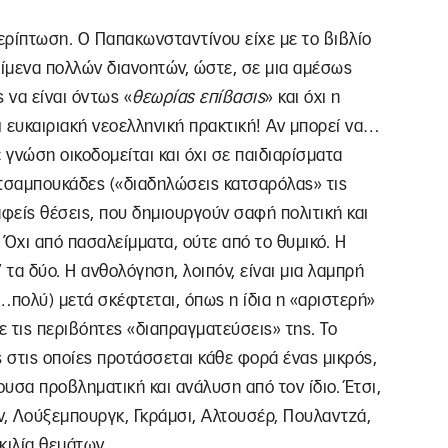
περίπτωση. Ο Παπακωνσταντίνου είχε με το βιβλίο
είμενα πολλών διανοητών, ώστε, σε μια αμέσως
 να είναι όντως «
θεωρίας
επίβασις
» και όχι η
 ευκαιριακή νεοελληνική πρακτική! Αν μπορεί να…
 γνώση οικοδομείται και όχι σε παιδιαρίσματα
 τσαμπουκάδες («διαδηλώσεις κατσαρόλας» τις
αφείς θέσεις, που δημιουργούν σαφή πολιτική και
Όχι από πασαλείμματα, ούτε από το θυμικό. Η
’ τα δύο. Η ανθολόγηση, λοιπόν, είναι μια λαμπρή
(…πολύ) μετά σκέφτεται, όπως η ίδια η «αριστερή»
 τις περιβόητες «διαπραγματεύσεις» της. Το
ς στις οποίες προτάσσεται κάθε φορά ένας μικρός,
υσα προβληματική και ανάλυση από τον ίδιο. Έτσι,
ν, Λούξεμπουργκ, Γκράμσι, Αλτουσέρ, Πουλαντζά,
κιλία θεμάτων.