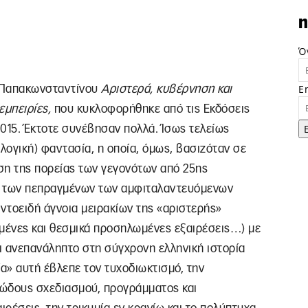
n
Ό
E
υ Παπακωνσταντίνου
Αριστερά, κυβέρνηση και
εμπειρίες,
που κυκλοφορήθηκε από τις Εκδόσεις
015. Έκτοτε συνέβησαν πολλά. Ίσως τελείως
…λογική) φαντασία, η οποία, όμως, βασιζόταν σε
ση της πορείας των γεγονότων από 25ης
ες των πεπραγμένων των αμφιταλαντευόμενων
ντοειδή άγνοια μειρακίων της «αριστερής»
σμένες και θεσμικά προσηλωμένες εξαιρέσεις…) με
ι ανεπανάληπτο στη σύγχρονη ελληνική ιστορία
α» αυτή έβλεπε τον τυχοδιωκτισμό, την
ειώδους σχεδιασμού, προγράμματος και