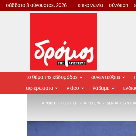
σάββατο 8 αύγουστος, 2026
επικοινωνία
σύνδεση
Δρόμος
της
Αριστεράς
το θέμα της εβδομάδας
συνεντεύξεις
π
αφιερώματα
video
λάβαμε
ενδι
ΑΡΧΙΚΉ
ΠΟΛΙΤΙΚΉ
ΑΡΙΣΤΕΡΆ
ΔΕΝ ΑΡΚΟΎΝ ΠΙΑ