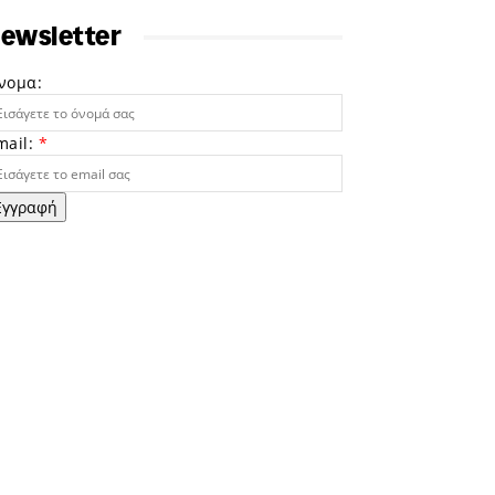
ewsletter
νομα:
mail:
*
Εγγραφή