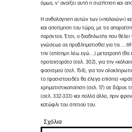
όμως, ν’ ανοίξει αυτή η συζήτηση και απ
Η ανθολόγηση αυτών των («παλαιών») κε
και αποτίμηση του τώρα, με τις απαραίτ
παρόντος. Έτσι, ο διαδηλωτής που θέλει 
γνώσεως ας προβληματισθεί για τις… 69 
την (επίσημη λέω εγώ…) μετατροπή (θα 
προτεκτοράτο (σελ. 302), για την «κόλ
φασισμού (σελ. 154), για τον ολοκληρωτικ
το (φασιστοειδές θα έλεγα επίσης) «κράτο
χρηματιστικοποίηση (σελ. 17) σε βάρος τ
(σελ. 332-333) και πολλά άλλα, πριν φρο
κατώφλι του σπιτιού του.
Σχόλια