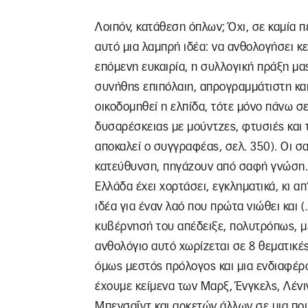
Λοιπόν, κατάθεση όπλων; Όχι, σε καμία 
αυτό μια λαμπρή ιδέα: να ανθολογήσει κ
επόμενη ευκαιρία, η συλλογική πράξη μας
συνήθης επιπόλαιη, απρογραμμάτιστη και
οικοδομηθεί η ελπίδα, τότε μόνο πάνω σε
δυσαρέσκειας με μούντζες, φτυσιές και
αποκαλεί ο συγγραφέας, σελ. 350). Οι σ
κατεύθυνση, πηγάζουν από σαφή γνώση. 
Ελλάδα έχει χορτάσει, εγκληματικά, κι απ
ιδέα για έναν λαό που πρώτα νιώθει και 
κυβέρνησή του απέδειξε, πολυτρόπως, με
ανθολόγιο αυτό χωρίζεται σε 8 θεματικέ
όμως μεστός πρόλογος και μια ενδιαφέρο
έχουμε κείμενα των Μαρξ, Ένγκελς, Λένι
Μπενσαΐντ και αρκετών άλλων σε μια ποι