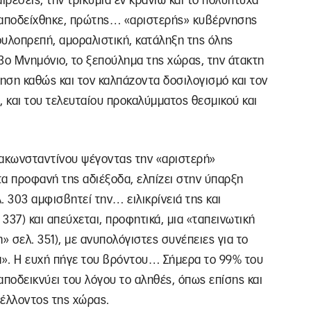
αιρέσεις, την τρικυμία εν κρανίω και το πολύπτυχα
ς αποδείχθηκε, πρώτης… «αριστερής» κυβέρνησης
δουλοπρεπή, αμοραλιστική, κατάληξη της όλης
3ο Μνημόνιο, το ξεπούλημα της χώρας, την άτακτη
ηση καθώς και τον καλπάζοντα δοσιλογισμό και τον
, και του τελευταίου προκαλύμματος θεσμικού και
απακωνσταντίνου ψέγοντας την «αριστερή»
α προφανή της αδιέξοδα, ελπίζει στην ύπαρξη
. 303 αμφισβητεί την… ειλικρίνειά της και
 337) και απεύχεται, προφητικά, μια «ταπεινωτική
 σελ. 351), με ανυπολόγιστες συνέπειες για το
νια». Η ευχή πήγε του βρόντου… Σήμερα το 99% του
ποδεικνύει του λόγου το αληθές, όπως επίσης και
μέλλοντος της χώρας.