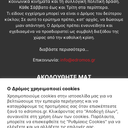
κοινωνικά κινήματα και τη συλλογική πολιτική δράση.
Κάθε Σάββατο έως και Τρίτη στα περίπτερα.
Τι είδους εγχείρημα μπορεί να είναι ο Δρόμος του δεύτερου
κύκλου; Σε αυτό το ερώτημα πρέπει, κατ’ αρχάς, να δώσουμε
μιαν απάντηση. Ο Δρόμος πρέπει ενσυνείδητα και
σχεδιασμένα να προσδιοριστεί ως συμβολή διεξόδου της
χώρας από την καθολική κρίση.
διαβάστε περισσότερα...
Επικοινωνία:
info@edromos.gr
ΑΚΟΛΟΥΘΗΣΕ ΜΑΣ
Ο Δρόμος χρησιμοποιεί cookies
Χρησιμοποιούμε cookies στην ιστοσελίδα μας για να
βελτιώσουμε την εμπειρία περιήγησης και να
καταγράφουμε τις προτιμήσεις σας όταν επισκέπτεστε
ξανά το edromos.gr. Κλικάροντας στο "Αποδοχή όλων",
συναινείτε στη χρήση όλων των cookies. Παρόλαυτα,
Εγγραφή συνδρομητή
Πολιτική
Διεθνή
Κοινωνία
μπορείτε να επισκεφθείτε τις "Ρυθμίσεις Cookies" για να
ελέγξετε και να αλλάξετε τις επιλογές σας.