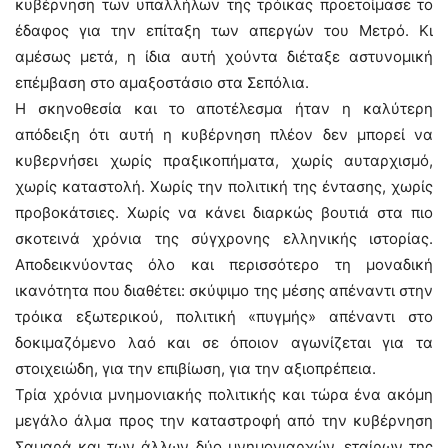
κυβέρνηση των υπαλλήλων της τρόικας προετοίμασε το
έδαφος για την επίταξη των απεργών του Μετρό. Κι
αμέσως μετά, η ίδια αυτή χούντα διέταξε αστυνομική
επέμβαση στο αμαξοστάσιο στα Σεπόλια.
Η σκηνοθεσία και το αποτέλεσμα ήταν η καλύτερη
απόδειξη ότι αυτή η κυβέρνηση πλέον δεν μπορεί να
κυβερνήσει χωρίς πραξικοπήματα, χωρίς αυταρχισμό,
χωρίς καταστολή. Χωρίς την πολιτική της έντασης, χωρίς
προβοκάτσιες. Χωρίς να κάνει διαρκώς βουτιά στα πιο
σκοτεινά χρόνια της σύγχρονης ελληνικής ιστορίας.
Αποδεικνύοντας όλο και περισσότερο τη μοναδική
ικανότητα που διαθέτει: σκύψιμο της μέσης απέναντι στην
τρόικα εξωτερικού, πολιτική «πυγμής» απέναντι στο
δοκιμαζόμενο λαό και σε όποιον αγωνίζεται για τα
στοιχειώδη, για την επιβίωση, για την αξιοπρέπεια.
Τρία χρόνια μνημονιακής πολιτικής και τώρα ένα ακόμη
μεγάλο άλμα προς την καταστροφή από την κυβέρνηση
Σαμαρά και των άλλων δύο μνημονιαρχών, εταίρων της