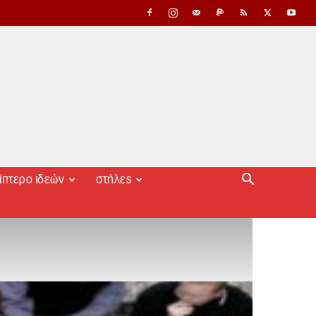
ίπτερο ιδεών
στήλες