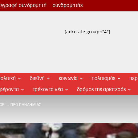
εγγραφή συνδρομητή
συνδρομητής
[adrotate group="4"]
ολιτική
διεθνή
κοινωνία
πολιτισμός
περ
αφέροντα
τρέχοντα νέα
δρόμος της αριστεράς
ΜΌΡΙ… ΠΡΟ ΠΑΝΔΗΜΊΑΣ