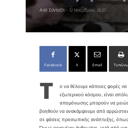
Από
Σύνταξη
-
12 Νοεμβρίου, 2020
Facebook
X
Email
Τυπών
Τ
ο να θέλουμε κάποιες φορές να 
εξωτερικού κόσμου, είναι απόλ
απομόνωσης μπορούν να μειώσο
βοηθούν να ανακάμψουμε από αρρώστιες
σε φάσεις προσωπικής ανάπτυξης, όπως 
Όμως ορισμένοι άνθρωποι, μετά από μια