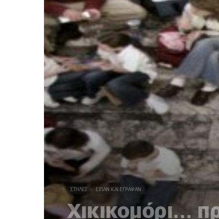
ΣΤΉΛΕΣ
ΕΊΠΑΝ ΚΑΙ ΈΓΡΑΨΑΝ
Χικικομόρι… π