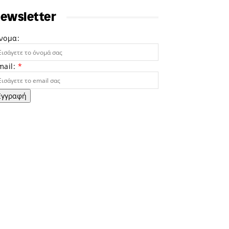
ewsletter
νομα:
mail:
*
Εγγραφή