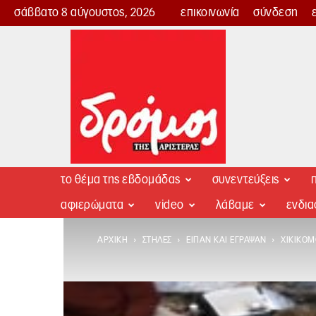
σάββατο 8 αύγουστος, 2026
επικοινωνία
σύνδεση
Δρόμος
της
Αριστεράς
το θέμα της εβδομάδας
συνεντεύξεις
π
αφιερώματα
video
λάβαμε
ενδι
ΑΡΧΙΚΉ
ΣΤΉΛΕΣ
ΕΊΠΑΝ ΚΑΙ ΈΓΡΑΨΑΝ
ΧΙΚΙΚΟ