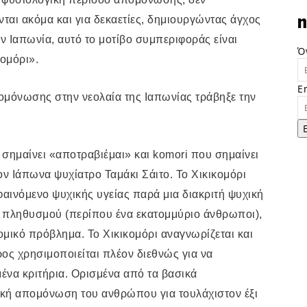
ται ακόμα και για δεκαετίες, δημιουργώντας άγχος
n
ην Ιαπωνία, αυτό το μοτίβο συμπεριφοράς είναι
Ό
κομόρι».
E
ομόνωσης στην νεολαία της Ιαπωνίας τράβηξε την
σημαίνει «αποτραβιέμαι» και
komori
που σημαίνει
ν Ιάπωνα ψυχίατρο Ταμάκι Σάιτο. Το Χικικομόρι
φαινόμενο ψυχικής υγείας παρά μια διακριτή ψυχική
 πληθυσμού (περίπου ένα εκατομμύριο άνθρωποι),
ομικό πρόβλημα. Το Χικικομόρι αναγνωρίζεται και
ρος χρησιμοποιείται πλέον διεθνώς για να
μένα κριτήρια. Ορισμένα από τα βασικά
σική απομόνωση του ανθρώπου για τουλάχιστον έξι