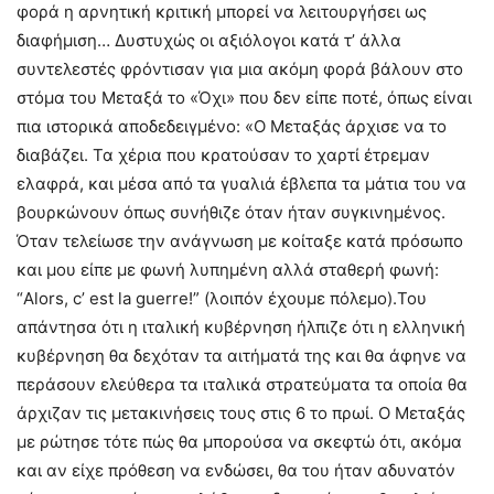
φορά η αρνητική κριτική μπορεί να λειτουργήσει ως
διαφήμιση… Δυστυχώς οι αξιόλογοι κατά τ’ άλλα
συντελεστές φρόντισαν για μια ακόμη φορά βάλουν στο
στόμα του Μεταξά το «Όχι» που δεν είπε ποτέ, όπως είναι
πια ιστορικά αποδεδειγμένο: «Ο Μεταξάς άρχισε να το
διαβάζει. Τα χέρια που κρατούσαν το χαρτί έτρεμαν
ελαφρά, και μέσα από τα γυαλιά έβλεπα τα μάτια του να
βουρκώνουν όπως συνήθιζε όταν ήταν συγκινημένος.
Όταν τελείωσε την ανάγνωση με κοίταξε κατά πρόσωπο
και μου είπε με φωνή λυπημένη αλλά σταθερή φωνή:
“Alors, c’ est la guerre!” (λοιπόν έχουμε πόλεμο).Του
απάντησα ότι η ιταλική κυβέρνηση ήλπιζε ότι η ελληνική
κυβέρνηση θα δεχόταν τα αιτήματά της και θα άφηνε να
περάσουν ελεύθερα τα ιταλικά στρατεύματα τα οποία θα
άρχιζαν τις μετακινήσεις τους στις 6 το πρωί. Ο Μεταξάς
με ρώτησε τότε πώς θα μπορούσα να σκεφτώ ότι, ακόμα
και αν είχε πρόθεση να ενδώσει, θα του ήταν αδυνατόν