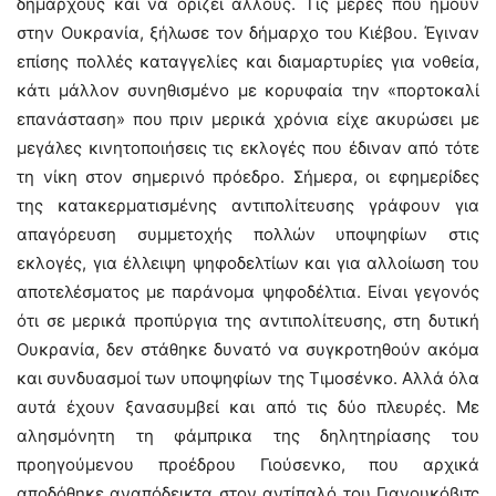
δημάρχους και να ορίζει άλλους. Τις μέρες που ήμουν
στην Ουκρανία, ξήλωσε τον δήμαρχο του Κιέβου. Έγιναν
επίσης πολλές καταγγελίες και διαμαρτυρίες για νοθεία,
κάτι μάλλον συνηθισμένο με κορυφαία την «πορτοκαλί
επανάσταση» που πριν μερικά χρόνια είχε ακυρώσει με
μεγάλες κινητοποιήσεις τις εκλογές που έδιναν από τότε
τη νίκη στον σημερινό πρόεδρο. Σήμερα, οι εφημερίδες
της κατακερματισμένης αντιπολίτευσης γράφουν για
απαγόρευση συμμετοχής πολλών υποψηφίων στις
εκλογές, για έλλειψη ψηφοδελτίων και για αλλοίωση του
αποτελέσματος με παράνομα ψηφοδέλτια. Είναι γεγονός
ότι σε μερικά προπύργια της αντιπολίτευσης, στη δυτική
Ουκρανία, δεν στάθηκε δυνατό να συγκροτηθούν ακόμα
και συνδυασμοί των υποψηφίων της Τιμοσένκο. Αλλά όλα
αυτά έχουν ξανασυμβεί και από τις δύο πλευρές. Με
αλησμόνητη τη φάμπρικα της δηλητηρίασης του
προηγούμενου προέδρου Γιούσενκο, που αρχικά
αποδόθηκε αναπόδεικτα στον αντίπαλό του Γιανουκόβιτς