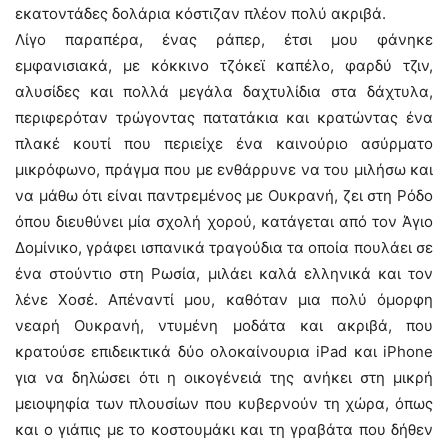
εκατοντάδες δολάρια κόστιζαν πλέον πολύ ακριβά.
Λίγο παραπέρα, ένας ράπερ, έτσι μου φάνηκε
εμφανισιακά, με κόκκινο τζόκεϊ καπέλο, φαρδύ τζιν,
αλυσίδες και πολλά μεγάλα δαχτυλίδια στα δάχτυλα,
περιφερόταν τρώγοντας πατατάκια και κρατώντας ένα
πλακέ κουτί που περιείχε ένα καινούριο ασύρματο
μικρόφωνο, πράγμα που με ενθάρρυνε να του μιλήσω και
να μάθω ότι είναι παντρεμένος με Ουκρανή, ζει στη Ρόδο
όπου διευθύνει μία σχολή χορού, κατάγεται από τον Άγιο
Δομίνικο, γράφει ισπανικά τραγούδια τα οποία πουλάει σε
ένα στούντιο στη Ρωσία, μιλάει καλά ελληνικά και τον
λένε Χοσέ. Απέναντί μου, καθόταν μια πολύ όμορφη
νεαρή Ουκρανή, ντυμένη μοδάτα και ακριβά, που
κρατούσε επιδεικτικά δύο ολοκαίνουρια iPad και iPhone
για να δηλώσει ότι η οικογένειά της ανήκει στη μικρή
μειοψηφία των πλουσίων που κυβερνούν τη χώρα, όπως
και ο γιάπις με το κοστουμάκι και τη γραβάτα που δήθεν