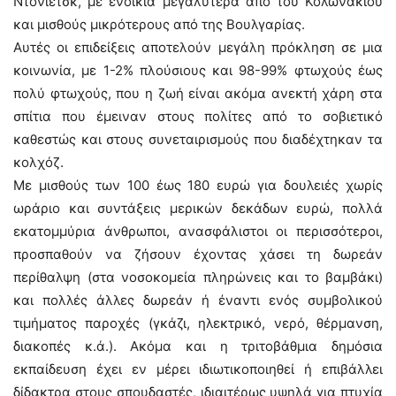
Ντονιέτσκ, με ενοίκια μεγαλύτερα από του Κολωνακίου
και μισθούς μικρότερους από της Βουλγαρίας.
Αυτές οι επιδείξεις αποτελούν μεγάλη πρόκληση σε μια
κοινωνία, με 1-2% πλούσιους και 98-99% φτωχούς έως
πολύ φτωχούς, που η ζωή είναι ακόμα ανεκτή χάρη στα
σπίτια που έμειναν στους πολίτες από το σοβιετικό
καθεστώς και στους συνεταιρισμούς που διαδέχτηκαν τα
κολχόζ.
Με μισθούς των 100 έως 180 ευρώ για δουλειές χωρίς
ωράριο και συντάξεις μερικών δεκάδων ευρώ, πολλά
εκατομμύρια άνθρωποι, ανασφάλιστοι οι περισσότεροι,
προσπαθούν να ζήσουν έχοντας χάσει τη δωρεάν
περίθαλψη (στα νοσοκομεία πληρώνεις και το βαμβάκι)
και πολλές άλλες δωρεάν ή έναντι ενός συμβολικού
τιμήματος παροχές (γκάζι, ηλεκτρικό, νερό, θέρμανση,
διακοπές κ.ά.). Ακόμα και η τριτοβάθμια δημόσια
εκπαίδευση έχει εν μέρει ιδιωτικοποιηθεί ή επιβάλλει
δίδακτρα στους σπουδαστές, ιδιαιτέρως υψηλά για πτυχία