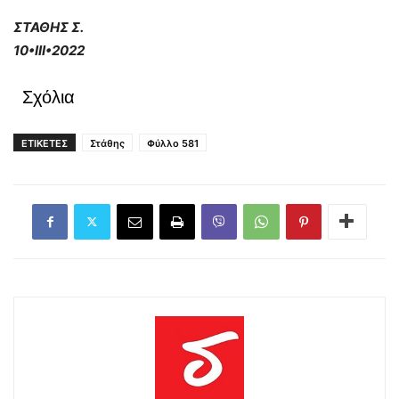
ΣΤΑΘΗΣ Σ.
10•
III•2022
Σχόλια
ΕΤΙΚΕΤΕΣ
Στάθης
Φύλλο 581