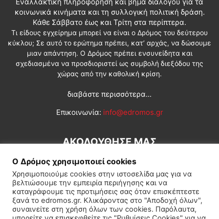
Εναλλακτική πληροφόρηση και βήμα διαλόγου για τα
κοινωνικά κινήματα και τη συλλογική πολιτική δράση.
Κάθε Σάββατο έως και Τρίτη στα περίπτερα.
Τι είδους εγχείρημα μπορεί να είναι ο Δρόμος του δεύτερου
κύκλου; Σε αυτό το ερώτημα πρέπει, κατ’ αρχάς, να δώσουμε
μιαν απάντηση. Ο Δρόμος πρέπει ενσυνείδητα και
σχεδιασμένα να προσδιοριστεί ως συμβολή διεξόδου της
χώρας από την καθολική κρίση.
διαβάστε περισσότερα...
Επικοινωνία:
info@edromos.gr
ΑΚΟΛΟΥΘΗΣΕ ΜΑΣ
Ο Δρόμος χρησιμοποιεί cookies
Χρησιμοποιούμε cookies στην ιστοσελίδα μας για να
βελτιώσουμε την εμπειρία περιήγησης και να
καταγράφουμε τις προτιμήσεις σας όταν επισκέπτεστε
ξανά το edromos.gr. Κλικάροντας στο "Αποδοχή όλων",
συναινείτε στη χρήση όλων των cookies. Παρόλαυτα,
Εγγραφή συνδρομητή
Πολιτική
Διεθνή
Κοινωνία
μπορείτε να επισκεφθείτε τις "Ρυθμίσεις Cookies" για να