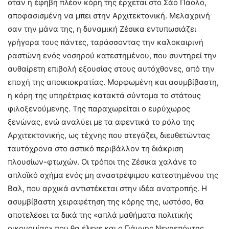
όταν η έφηβη πλέον κόρη της έρχεται στο Σάο Πάολο,
αποφασισμένη να μπει στην Αρχιτεκτονική. Μελαχρινή
σαν την μάνα της, η δυναμική Ζέσικα εντυπωσιάζει
γρήγορα τους πάντες, ταράσσοντας την καλοκαιρινή
ραστώνη ενός νοσηρού κατεστημένου, που συντηρεί την
αυθαίρετη επιβολή εξουσίας στους αυτόχθονες, από την
εποχή της αποικιοκρατίας. Μορφωμένη και ασυμβίβαστη,
η κόρη της υπηρέτριας κατακτά σύντομα το στάτους
φιλοξενούμενης. Της παραχωρείται ο ευρύχωρος
ξενώνας, ενώ αναλύει με τα αφεντικά το ρόλο της
Αρχιτεκτονικής, ως τέχνης που στεγάζει, διευθετώντας
ταυτόχρονα στο αστικό περιβάλλον τη διάκριση
πλουσίων-φτωχών. Οι τρόποι της Ζέσικα χαλάνε το
απλοϊκό σχήμα ενός μη αναστρέψιμου κατεστημένου της
Βαλ, που αρχικά αντιστέκεται στην ιδέα ανατροπής. Η
ασυμβίβαστη χειραφέτηση της κόρης της, ωστόσο, θα
αποτελέσει τα δικά της «απλά μαθήματα πολιτικής
οικονομίας» που θα έλεγε και ο Γιάννης Νεγρεπόντης,