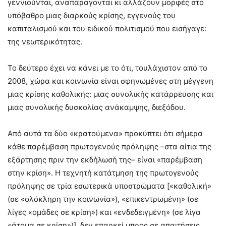
γεννιούνται, αναπαράγονται κι αλλάζουν μορφές στο
υπόβαθρο μιας διαρκούς κρίσης, εγγενούς του
καπιταλισμού και του ειδικού πολιτισμού που εισήγαγε:
της νεωτερικότητας.
Το δεύτερο έχει να κάνει με το ότι, τουλάχιστον από το
2008, χώρα και κοινωνία είναι σφηνωμένες στη μέγγενη
μιας κρίσης καθολικής: μιας συνολικής κατάρρευσης και
μιας συνολικής δυσκολίας ανάκαμψης, διεξόδου.
Από αυτά τα δύο «κρατούμενα» προκύπτει ότι σήμερα
κάθε παρέμβαση πρωτογενούς πρόληψης –στα αίτια της
εξάρτησης πριν την εκδήλωσή της– είναι «παρέμβαση
στην κρίση». Η τεχνητή κατάτμηση της πρωτογενούς
πρόληψης σε τρία εσωτερικά υποστρώματα [«καθολική»
(σε «ολόκληρη την κοινωνία»), «επικεντρωμένη» (σε
λίγες «ομάδες σε κρίση») και «ενδεδειγμένη» (σε λίγα
«άτομα σε κρίση»)], δεν επαρκεί μπρος σε απαιτήσεις