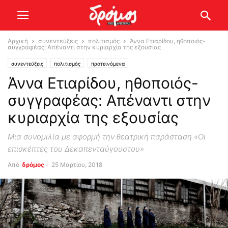
Αρχική
συνεντεύξεις
πολιτισμός
Άννα Ετιαρίδου, ηθοποιός-
συγγραφέας: Απέναντι στην κυριαρχία της εξουσίας
συνεντεύξεις
πολιτισμός
προτεινόμενα
Άννα Ετιαρίδου, ηθοποιός-
συγγραφέας: Απέναντι στην
κυριαρχία της εξουσίας
Μια συνομιλία με αφορμή την θεατρική παράσταση «Οι
επισκέπτες του Δεκαπενταύγουστου»
Από
δρόμος
-
25 Μαρτίου, 2018