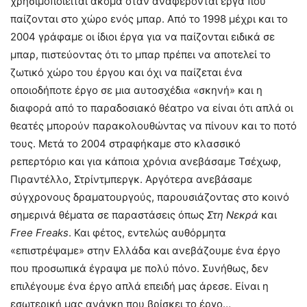
χρησιμοποιείται ακόμα όταν αναφέρονται έργα που
παίζονται στο χώρο ενός μπαρ. Από το 1998 μέχρι και το
2004 γράφαμε οι ίδιοι έργα για να παίζονται ειδικά σε
μπαρ, πιστεύοντας ότι το μπαρ πρέπει να αποτελεί το
ζωτικό χώρο του έργου και όχι να παίζεται ένα
οποιοδήποτε έργο σε μια αυτοσχέδια «σκηνή» και η
διαφορά από το παραδοσιακό θέατρο να είναι ότι απλά οι
θεατές μπορούν παρακολουθώντας να πίνουν και το ποτό
τους. Μετά το 2004 στραφήκαμε στο κλασσικό
ρεπερτόριο και για κάποια χρόνια ανεβάσαμε Τσέχωφ,
Πιραντέλλο, Στρίντμπεργκ. Αργότερα ανεβάσαμε
σύγχρονους δραματουργούς, παρουσιάζοντας στο κοινό
σημερινά θέματα σε παραστάσεις όπως
Στη
Νεκρά
και
Free
Freaks
. Και φέτος, εντελώς αυθόρμητα
«επιστρέψαμε» στην Ελλάδα και ανεβάζουμε ένα έργο
που προσωπικά έγραψα με πολύ πόνο. Συνήθως, δεν
επιλέγουμε ένα έργο απλά επειδή μας άρεσε. Είναι η
εσωτερική μας ανάγκη που βρίσκει το έργο…