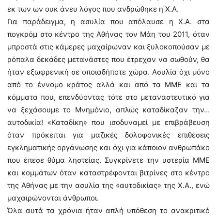
εκ των ων ουκ άνευ λόγος που ανδρώθηκε η Χ.Α.
Για παράδειγμα, η ασυλία που απόλαυσε η Χ.Α. στα
πογκρόμ στο κέντρο της Αθήνας τον Μάη του 2011, όταν
μπροστά στις κάμερες μαχαίρωναν και ξυλοκοπούσαν με
ρόπαλα δεκάδες μετανάστες που έτρεχαν να σωθούν, θα
ήταν εξωφρενική σε οποιαδήποτε χώρα. Ασυλία όχι μόνο
από το έννομο κράτος αλλά και από τα ΜΜΕ και τα
κόμματα που, επενδύοντας τότε στο μεταναστευτικό για
να ξεχάσουμε το Μνημόνιο, απλώς καταδίκαζαν την…
αυτοδικία! «Καταδίκη» που ισοδυναμεί με επιβράβευση
όταν πρόκειται για μαζικές δολοφονικές επιθέσεις
εγκληματικής οργάνωσης και όχι για κάποιον ανθρωπάκο
που έπεσε θύμα ληστείας. Συγκρίνετε την υστερία ΜΜΕ
και κομμάτων όταν καταστρέφονται βιτρίνες στο κέντρο
της Αθήνας με την ασυλία της «αυτοδικίας» της Χ.Α., ενώ
μαχαιρώνονται άνθρωποι.
Όλα αυτά τα χρόνια ήταν απλή υπόθεση το ανακριτικό