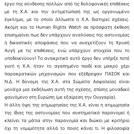
έργο της σύνδεσης πολλών από τις δολοφονικές επιθέσεις
με τη Χ.Α. και την αντιμετώπισή της ως οργανωμένο
έγκλημα, με το οποίο άλλωστε η Χ.Α. διατηρεί σχέσεις.
Ακόμη και το Human Rights Watch σε πρόσφατη έκθεση
επισημαίνει πως δεν υπάρχουν αναλύσεις της αστυνομίας
ή δικαστικές αποφάσεις που να συσχετίζουν τη Χρυσή
Αυγή με τις επιθέσεις, ενώ υπάρχουν στοιχεία που το
υποδεικνύουν! Το ανακριτικό αυτό έργο δεν υπήρξε ποτέ
γιατί η Χ.Α. ήταν το αγαπημένο παιδί και μακρύ χέρι
παρακρατικών μηχανισμών που εξέθρεψαν ΠΑΣΟΚ και
Ν.Δ. Η δύναμη της Χ.Α. στα Σώματα Ασφαλείας είναι
μονάχα μια εκδήλωση αυτή της σχέσης, επίσης μοναδικό
φαινόμενο στη Ευρώπη (με εξαίρεση την Ουγγαρία).
Η άλλη όψη της ατιμωρησίας της Χ.Α. είναι η ατιμωρησία
της ίδιας της αστυνομίας που συστηματικά παρανομεί ή
κλείνει τα μάτια στην παρανομία και διώκει με κριτήριο
όχι τη νομιμότητα αλλά το ποιος κάνει τι. Η φιλοσοφία