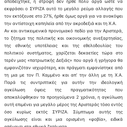
αποδείχτηκε, η στροφή δεν ήρθε πολύ αργά ώστε να
εκφράσει ο ΣΥΡΙΖΑ αυτό το μεγάλο ρεύμα αλλαγής που
τον εκτόξευσε στο 27%, ήρθε όμως αργά για να ανακόψει
την αντίστοιχη καπηλεία από την ακροδεξιά και τη Χ.Α.
Αν και αντικειμενικά προνομιακό πεδίο για την Αριστερά,
το ζήτημα της πολιτικής και οικονομικής ανεξαρτησίας,
της εθνικής υποτέλειας και της εθελοδουλίας του
πολιτικού συστήματος, χαρίζεται δεκαετίες τώρα στο
τερέν μιας «πατριωτικής Δεξιάς» που αργά ή γρήγορα θα
εμφανιζόταν ισχυρότερη, και πράγματι εμφανίστηκε από
τη μια με τον Π. Καμμένο και απ’ την άλλη με τη Χ.Α.
Παρά τις συντριπτικές για αυτήν την ιδεολογική
αγκύλωση όψεις της πραγματικότητας που
αποκαλύφθηκαν τα προηγούμενα 2 χρόνια, η αγκύλωση
αυτή επιμένει για μεγάλο μέρος της Αριστεράς τόσο εντός
όσο κυρίως εκτός ΣΥΡΙΖΑ. Σύμπτωμα αυτής της
αγκύλωσης είναι και μια ορισμένη «φοβία», ειδικά
απέναντι στα εθνικά ζητήματα.