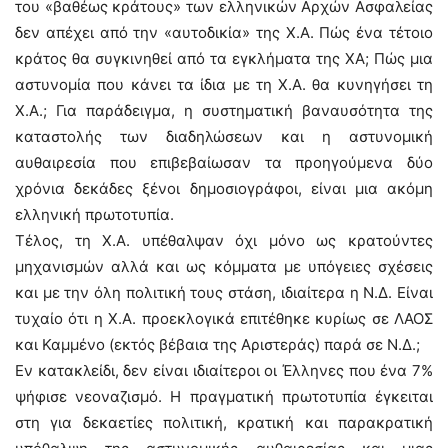
του «βαθέως κράτους» των ελληνικών Αρχών Ασφαλείας
δεν απέχει από την «αυτοδικία» της Χ.Α. Πώς ένα τέτοιο
κράτος θα συγκινηθεί από τα εγκλήματα της ΧΑ; Πώς μια
αστυνομία που κάνει τα ίδια με τη Χ.Α. θα κυνηγήσει τη
Χ.Α.; Για παράδειγμα, η συστηματική βαναυσότητα της
καταστολής των διαδηλώσεων και η αστυνομική
αυθαιρεσία που επιβεβαίωσαν τα προηγούμενα δύο
χρόνια δεκάδες ξένοι δημοσιογράφοι, είναι μια ακόμη
ελληνική πρωτοτυπία.
Τέλος, τη Χ.Α. υπέθαλψαν όχι μόνο ως κρατούντες
μηχανισμών αλλά και ως κόμματα με υπόγειες σχέσεις
και με την όλη πολιτική τους στάση, ιδιαίτερα η Ν.Δ. Είναι
τυχαίο ότι η Χ.Α. προεκλογικά επιτέθηκε κυρίως σε ΛΑΟΣ
και Καμμένο (εκτός βέβαια της Αριστεράς) παρά σε Ν.Δ.;
Εν κατακλείδι, δεν είναι ιδιαίτεροι οι Έλληνες που ένα 7%
ψήφισε νεοναζισμό. Η πραγματική πρωτοτυπία έγκειται
στη για δεκαετίες πολιτική, κρατική και παρακρατική