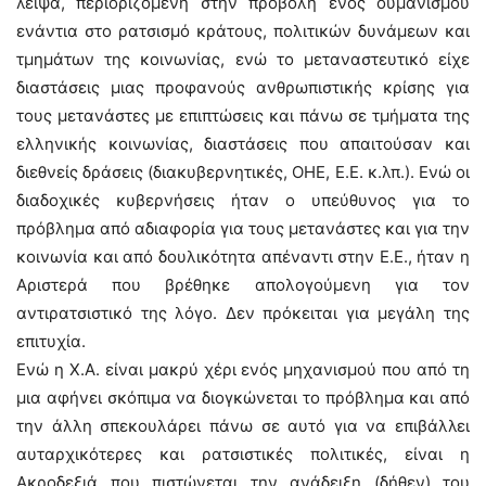
λειψά, περιοριζόμενη στην προβολή ενός ουμανισμού
ενάντια στο ρατσισμό κράτους, πολιτικών δυνάμεων και
τμημάτων της κοινωνίας, ενώ το μεταναστευτικό είχε
διαστάσεις μιας προφανούς ανθρωπιστικής κρίσης για
τους μετανάστες με επιπτώσεις και πάνω σε τμήματα της
ελληνικής κοινωνίας, διαστάσεις που απαιτούσαν και
διεθνείς δράσεις (διακυβερνητικές, ΟΗΕ, Ε.Ε. κ.λπ.). Ενώ οι
διαδοχικές κυβερνήσεις ήταν ο υπεύθυνος για το
πρόβλημα από αδιαφορία για τους μετανάστες και για την
κοινωνία και από δουλικότητα απέναντι στην Ε.Ε., ήταν η
Αριστερά που βρέθηκε απολογούμενη για τον
αντιρατσιστικό της λόγο. Δεν πρόκειται για μεγάλη της
επιτυχία.
Ενώ η Χ.Α. είναι μακρύ χέρι ενός μηχανισμού που από τη
μια αφήνει σκόπιμα να διογκώνεται το πρόβλημα και από
την άλλη σπεκουλάρει πάνω σε αυτό για να επιβάλλει
αυταρχικότερες και ρατσιστικές πολιτικές, είναι η
Ακροδεξιά που πιστώνεται την ανάδειξη (δήθεν) του