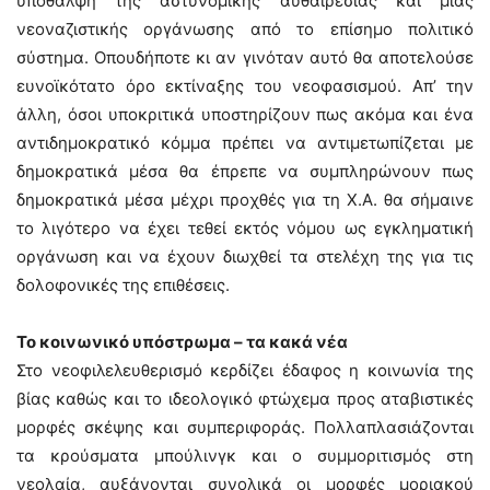
υπόθαλψη της αστυνομικής αυθαιρεσίας και μιας
νεοναζιστικής οργάνωσης από το επίσημο πολιτικό
σύστημα. Οπουδήποτε κι αν γινόταν αυτό θα αποτελούσε
ευνοϊκότατο όρο εκτίναξης του νεοφασισμού. Απ’ την
άλλη, όσοι υποκριτικά υποστηρίζουν πως ακόμα και ένα
αντιδημοκρατικό κόμμα πρέπει να αντιμετωπίζεται με
δημοκρατικά μέσα θα έπρεπε να συμπληρώνουν πως
δημοκρατικά μέσα μέχρι προχθές για τη Χ.Α. θα σήμαινε
το λιγότερο να έχει τεθεί εκτός νόμου ως εγκληματική
οργάνωση και να έχουν διωχθεί τα στελέχη της για τις
δολοφονικές της επιθέσεις.
Το κοινωνικό υπόστρωμα – τα κακά νέα
Στο νεοφιλελευθερισμό κερδίζει έδαφος η κοινωνία της
βίας καθώς και το ιδεολογικό φτώχεμα προς αταβιστικές
μορφές σκέψης και συμπεριφοράς. Πολλαπλασιάζονται
τα κρούσματα μπούλινγκ και ο συμμοριτισμός στη
νεολαία, αυξάνονται συνολικά οι μορφές μοριακού