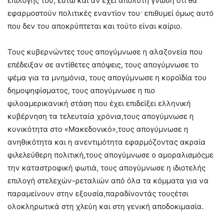
επιλογής του, έστω και αν έχει απόλυτη γνώση ότι θα
εφαρμοστούν πολιτικές εναντίον του· επιθυμεί όμως αυτό
που δεν του αποκρύπτεται και τούτο είναι καίριο.
Τους κυβερνώντες τους απογύμνωσε η αλαζονεία που
επέδειξαν σε αντίθετες απόψεις, τους απογύμνωσε το
ψέμα για τα μνημόνια, τους απογύμνωσε η κοροϊδία του
δημοψηφίσματος, τους απογύμνωσε η πιο
φιλοαμερικανική στάση που έχει επιδείξει ελληνική
κυβέρνηση τα τελευταία χρόνια,τους απογύμνωσε η
κυνικότητα στο «Μακεδονικό»,τους απογύμνωσε η
ανηθικότητα και η ανεντιμότητα εφαρμόζοντας ακραία
φιλελεύθερη πολιτική,τους απογύμνωσε ο αμοραλισμόςμε
την καταστροφική φωτιά, τους απογύμνωσε η ιδιοτελής
επιλογή στελεχών-ρεταλιών από όλα τα κόμματα για να
παραμείνουν στην εξουσία,παραδίνοντάς τουςέτσι
ολοκληρωτικά στη χλεύη και στη γενική αποδοκιμασία.