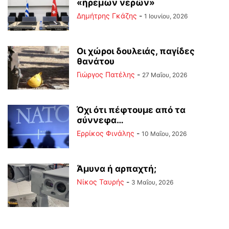
«ήρεμων νερών»
Δημήτρης Γκάζης
-
1 Ιουνίου, 2026
Οι χώροι δουλειάς, παγίδες
θανάτου
Γιώργος Πατέλης
-
27 Μαΐου, 2026
Όχι ότι πέφτουμε από τα
σύννεφα…
Ερρίκος Φινάλης
-
10 Μαΐου, 2026
Άμυνα ή αρπαχτή;
Νίκος Ταυρής
-
3 Μαΐου, 2026