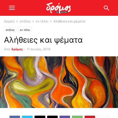
Αρχική
στήλες
εν τέλει
Αλήθειες και ψέματα
στήλες
εν τέλει
Αλήθειες και ψέματα
Από
δρόμος
-
11 Ιουνίου, 2019