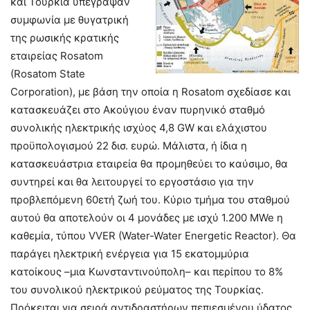
και Τουρκία υπέγραψαν
συμφωνία με θυγατρική
της ρωσικής κρατικής
εταιρείας Rosatom
(Rosatom State
Corporation), με βάση την οποία η Rosatom σχεδίασε και
κατασκευάζει στο Ακούγιου έναν πυρηνικό σταθμό
συνολικής ηλεκτρικής ισχύος 4,8 GW και ελάχιστου
προϋπολογισμού 22 δισ. ευρώ. Μάλιστα, ή ίδια η
κατασκευάστρια εταιρεία θα προμηθεύει το καύσιμο, θα
συντηρεί και θα λειτουργεί το εργοστάσιο για την
προβλεπόμενη 60ετή ζωή του. Κύριο τμήμα του σταθμού
αυτού θα αποτελούν οι 4 μονάδες με ισχύ 1.200 MWe η
καθεμία, τύπου VVER (Water-Water Energetic Reactor). Θα
παράγει ηλεκτρική ενέργεια για 15 εκατομμύρια
κατοίκους –μια Κωνσταντινούπολη– και περίπου το 8%
του συνολικού ηλεκτρικού ρεύματος της Τουρκίας.
Πρόκειται για σειρά αντιδραστήρων πεπιεσμένου ύδατος