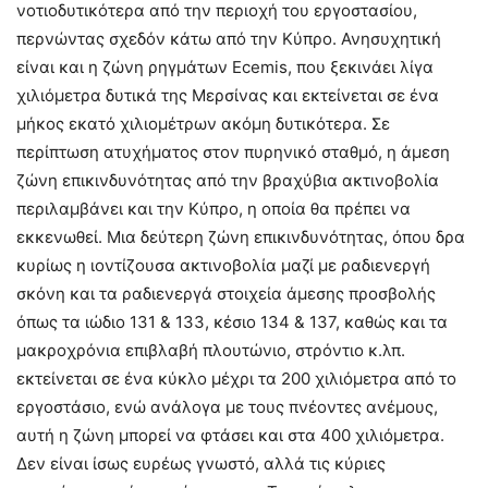
νοτιοδυτικότερα από την περιοχή του εργοστασίου,
περνώντας σχεδόν κάτω από την Κύπρο. Ανησυχητική
είναι και η ζώνη ρηγμάτων Ecemis, που ξεκινάει λίγα
χιλιόμετρα δυτικά της Μερσίνας και εκτείνεται σε ένα
μήκος εκατό χιλιομέτρων ακόμη δυτικότερα. Σε
περίπτωση ατυχήματος στον πυρηνικό σταθμό, η άμεση
ζώνη επικινδυνότητας από την βραχύβια ακτινοβολία
περιλαμβάνει και την Κύπρο, η οποία θα πρέπει να
εκκενωθεί. Μια δεύτερη ζώνη επικινδυνότητας, όπου δρα
κυρίως η ιοντίζουσα ακτινοβολία μαζί με ραδιενεργή
σκόνη και τα ραδιενεργά στοιχεία άμεσης προσβολής
όπως τα ιώδιο 131 & 133, κέσιο 134 & 137, καθώς και τα
μακροχρόνια επιβλαβή πλουτώνιο, στρόντιο κ.λπ.
εκτείνεται σε ένα κύκλο μέχρι τα 200 χιλιόμετρα από το
εργοστάσιο, ενώ ανάλογα με τους πνέοντες ανέμους,
αυτή η ζώνη μπορεί να φτάσει και στα 400 χιλιόμετρα.
Δεν είναι ίσως ευρέως γνωστό, αλλά τις κύριες