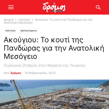
Αρχική
πολιτική
Ακούγιου: Το κουτί της Πανδώρας για την
Ανατολική Μεσόγειο
πολιτική
προτεινόμενα
Ακούγιου: Το κουτί της
Πανδώρας για την Ανατολική
Μεσόγειο
Πυρηνικός Σταθμός στην Μερσίνα της Τουρκίας
Από
δρόμος
-
16 Φεβρουαρίου, 2023