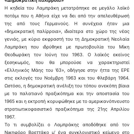
«Δημοκρατική παλίρροια»
Η κηδεία του Λαμπράκη μετατράπηκε σε μεγάλο λαϊκό
ποτάμι που η Αθήνα είχε να δει από την απελευθέρωσή
της από τους Γερμανούς. Η συνέχεια ήταν μια
«δημοκρατική παλίρροια», ιδιαίτερα στο χώρο της νέας
γενιάς, με κύριο εκφραστή του τη Δημοκρατική Νεολαία
Λαμπράκη που ιδρύθηκε με πρωτοβουλία του Μίκη
Θεοδωράκη τον Ιούνη του 1963. Ο λαϊκός εκείνος
ξεσηκωμός, που θα μπορούσε να χαρακτηριστεί
«Ελληνικός Μάης του ’63», οδήγησε στην ήττα της ΕΡΕ
στις εκλογές του Νοέμβρη 1963 και του Φλεβάρη 1964.
Ωστόσο, η δημοκρατική ανέλιξη του τόπου ανεκόπη βίαια
με το παλατιανό πραξικόπημα και την αποστασία του
1965 και η εκτροπή κορυφώθηκε με το αμερικανόπνευστο
στρατιωτικοφασιστικό πραξικόπημα της 21ης Απριλίου
1967.
Το τι συμβολίζει ο Λαμπράκης αποδόθηκε από τον
Νικηφόρο Βρεττάκο μ’ ένα συγκλονιστικό κείμενο στο