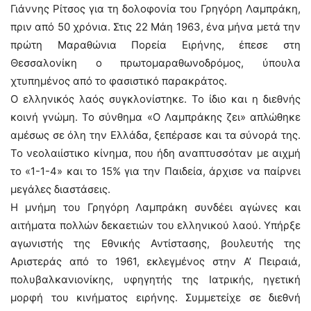
Γιάννης Ρίτσος για τη δολοφονία του Γρηγόρη Λαμπράκη,
πριν από 50 χρόνια. Στις 22 Μάη 1963, ένα μήνα μετά την
πρώτη Μαραθώνια Πορεία Ειρήνης, έπεσε στη
Θεσσαλονίκη ο πρωτομαραθωνοδρόμος, ύπουλα
χτυπημένος από το φασιστικό παρακράτος.
Ο ελληνικός λαός συγκλονίστηκε. Το ίδιο και η διεθνής
κοινή γνώμη. Το σύνθημα «Ο Λαμπράκης ζει» απλώθηκε
αμέσως σε όλη την Ελλάδα, ξεπέρασε και τα σύνορά της.
Το νεολαιίστικο κίνημα, που ήδη αναπτυσσόταν με αιχμή
το «1-1-4» και το 15% για την Παιδεία, άρχισε να παίρνει
μεγάλες διαστάσεις.
Η μνήμη του Γρηγόρη Λαμπράκη συνδέει αγώνες και
αιτήματα πολλών δεκαετιών του ελληνικού λαού. Υπήρξε
αγωνιστής της Εθνικής Αντίστασης, βουλευτής της
Αριστεράς από το 1961, εκλεγμένος στην Α’ Πειραιά,
πολυβαλκανιονίκης, υφηγητής της Ιατρικής, ηγετική
μορφή του κινήματος ειρήνης. Συμμετείχε σε διεθνή