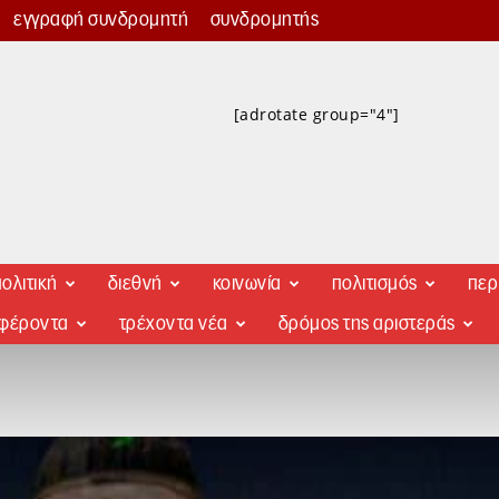
εγγραφή συνδρομητή
συνδρομητής
[adrotate group="4"]
ολιτική
διεθνή
κοινωνία
πολιτισμός
περ
αφέροντα
τρέχοντα νέα
δρόμος της αριστεράς