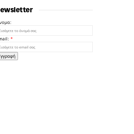
ewsletter
νομα:
mail:
*
Εγγραφή