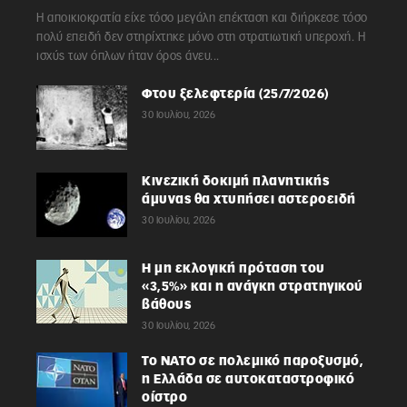
Η αποικιοκρατία είχε τόσο μεγάλη επέκταση και διήρκεσε τόσο
πολύ επειδή δεν στηρίχτηκε μόνο στη στρατιωτική υπεροχή. Η
ισχύς των όπλων ήταν όρος άνευ...
Φτου ξελεφτερία (25/7/2026)
30 Ιουλίου, 2026
Κινεζική δοκιμή πλανητικής
άμυνας θα χτυπήσει αστεροειδή
30 Ιουλίου, 2026
Η μη εκλογική πρόταση του
«3,5%» και η ανάγκη στρατηγικού
βάθους
30 Ιουλίου, 2026
Το ΝΑΤΟ σε πολεμικό παροξυσμό,
η Ελλάδα σε αυτοκαταστροφικό
οίστρο