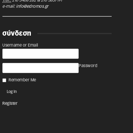
Τηλ.:
210 3468 282
&
210 3837191
e-mail:
info@edromos.gr
σύνδεση
Username or Email
Password
Remember Me
Register