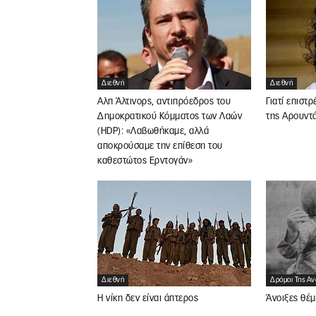
Διεθνή
Διεθνή
Αλπ Άλτινορς, αντιπρόεδρος του
Γιατί επιστ
Δημοκρατικού Κόμματος των Λαών
της Αρουντά
(HDP): «Λαβωθήκαμε, αλλά
αποκρούσαμε την επίθεση του
καθεστώτος Ερντογάν»
Διεθνή
Δρόμοι Της Α
Η νίκη δεν είναι άπτερος
Άνοιξες θέ