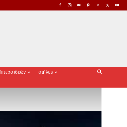
ίπτερο ιδεών
στήλες