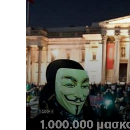
ΔΙΕΘΝΉ
1.000.000 μασ