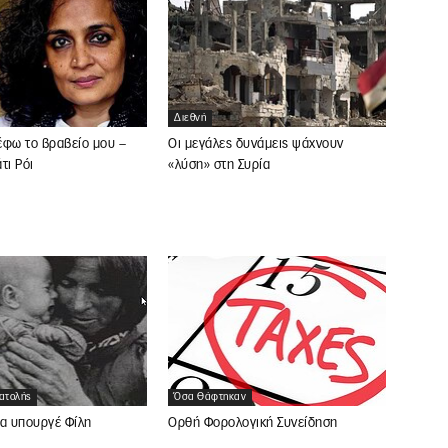
Διεθνή
ρέφω το βραβείο μου –
Οι μεγάλες δυνάμεις ψάχνουν
τι Ρόι
«λύση» στη Συρία
νατολής
Όσα Θάφτηκαν
μα υπουργέ Φίλη
Ορθή Φορολογική Συνείδηση