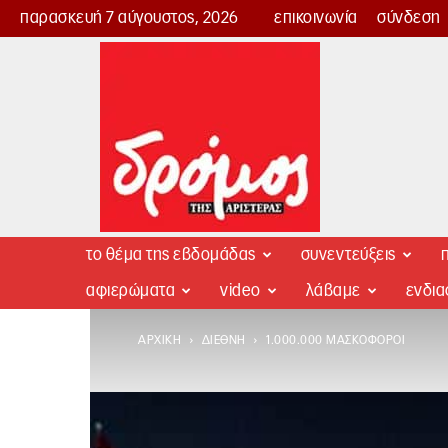
παρασκευή 7 αύγουστος, 2026
επικοινωνία
σύνδεση
Δρόμος
της
Αριστεράς
το θέμα της εβδομάδας
συνεντεύξεις
π
αφιερώματα
video
λάβαμε
ενδι
ΑΡΧΙΚΉ
ΔΙΕΘΝΉ
1.000.000 ΜΑΣΚΟΦΌΡΟΙ