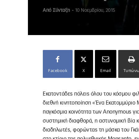
Από
Σύνταξη
-
10 Νοεμβρίου, 2015
Facebook
X
Email
Τυπών
Εκατοντάδες πόλεις όλου του κόσμου φι
διεθνή κινητοποίηση «Ένα Εκατομμύριο 
παγκόσμια κοινότητα των Anonymous για 
συστημική διαφθορά, η αστυνομική βία κ
διαδηλωτές, φορώντας τη μάσκα του Γκάι
στο κτίριο της πολυεθνικής Monsanto, 