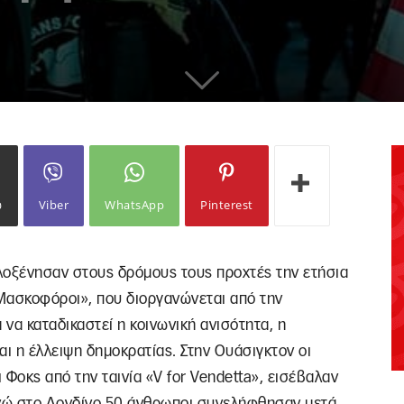
ω
Viber
WhatsApp
Pinterest
λοξένησαν στους δρόμους τους προχτές την ετήσια
Μασκοφόροι», που διοργανώνεται από την
να καταδικαστεί η κοινωνική ανισότητα, η
αι η έλλειψη δημοκρατίας. Στην Ουάσιγκτον οι
 Φοκς από την ταινία «V for Vendetta», εισέβαλαν
ενώ στο Λονδίνο 50 άνθρωποι συνελήφθησαν μετά