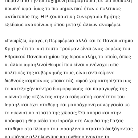
Πέραν από την επιτυχημένη διαμαρτυρία, σε μια δύσκολη
πρωινή ώρα, ίσως το πιο σημαντικό ήταν ο πολιτικός
αντίκτυπός της. Η Ριζοσπαστική Συνεργασία Κρήτης
εξέδωσε ανακοίνωση όπου μεταξύ άλλων αναφέρει:
«Γνωρίζει, άραγε, η Περιφέρεια αλλά και το Πανεπιστήμιο
Κρήτης ότι το Ινστιτούτο Τρούμαν είναι ένας φορέας του
Εβραϊκού Πανεπιστημίου της Ιερουσαλήμ, το οποίο, όπως
κι άλλοι ισραηλινοί θεσμοί που είναι συνένοχοι στις
πολιτικές της κυβέρνησής τους, είναι αντικείμενο
διεθνούς καμπάνιας μποϊκοτάζ, αφού χαρακτηρίζεται ως
το κατεξοχήν κέντρο διαμόρφωσης και παραγωγής της
σιωνιστικής ατζέντας στην ακαδημαϊκή κοινότητα του
Ισραήλ και έχει σταθερή και μακρόχρονη συνεργασία με
το σιωνιστικό στρατό της χώρας; Ότι ακόμα και στην
πρόσφατη θηριωδία του Ισραήλ στη Λωρίδα της Γάζας
στάθηκε στο πλευρό του ισραηλινού στρατού διεξάγοντας
καμπάνιες αλληλεγγύης και ενθαρρύνοντας τα