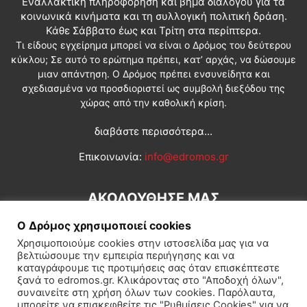
Εναλλακτική πληροφόρηση και βήμα διαλόγου για τα
κοινωνικά κινήματα και τη συλλογική πολιτική δράση.
Κάθε Σάββατο έως και Τρίτη στα περίπτερα.
Τι είδους εγχείρημα μπορεί να είναι ο Δρόμος του δεύτερου
κύκλου; Σε αυτό το ερώτημα πρέπει, κατ’ αρχάς, να δώσουμε
μιαν απάντηση. Ο Δρόμος πρέπει ενσυνείδητα και
σχεδιασμένα να προσδιοριστεί ως συμβολή διεξόδου της
χώρας από την καθολική κρίση.
διαβάστε περισσότερα...
Επικοινωνία:
info@edromos.gr
ΑΚΟΛΟΥΘΗΣΕ ΜΑΣ
Ο Δρόμος χρησιμοποιεί cookies
Χρησιμοποιούμε cookies στην ιστοσελίδα μας για να
βελτιώσουμε την εμπειρία περιήγησης και να
καταγράφουμε τις προτιμήσεις σας όταν επισκέπτεστε
ξανά το edromos.gr. Κλικάροντας στο "Αποδοχή όλων",
συναινείτε στη χρήση όλων των cookies. Παρόλαυτα,
Εγγραφή συνδρομητή
Πολιτική
Διεθνή
Κοινωνία
μπορείτε να επισκεφθείτε τις "Ρυθμίσεις Cookies" για να