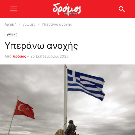
Αρχική
γνώμες
Υπεράνω ανοχής
γνώμες
Υπεράνω ανοχής
Από
δρόμος
-
25 Σεπτεμβρίου, 2023