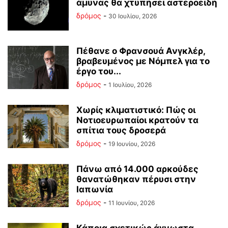
άμυνας θα χτυπήσει αστεροειδή
δρόμος
-
30 Ιουλίου, 2026
Πέθανε ο Φρανσουά Ανγκλέρ,
βραβευμένος με Νόμπελ για το
έργο του...
δρόμος
-
1 Ιουλίου, 2026
Χωρίς κλιματιστικό: Πώς οι
Νοτιοευρωπαίοι κρατούν τα
σπίτια τους δροσερά
δρόμος
-
19 Ιουνίου, 2026
Πάνω από 14.000 αρκούδες
θανατώθηκαν πέρυσι στην
Ιαπωνία
δρόμος
-
11 Ιουνίου, 2026