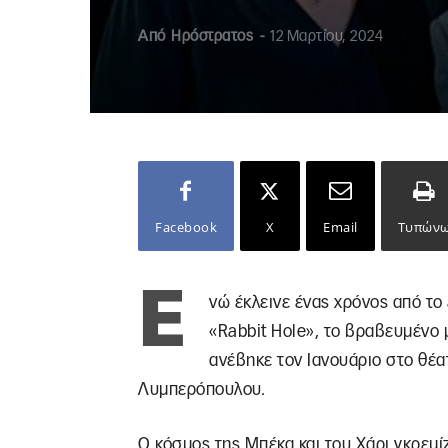
Από
Ηρόστρατος
-
12 Μαρτίου, 2024
Facebook
X
Email
Τυπών
Ε
νώ έκλεινε ένας χρόνος από τ
«Rabbit Hole», το βραβευμένο 
ανέβηκε τον Ιανουάριο στο θέ
Λυμπερόπουλου.
Ο κόσμος της Μπέκα και του Χάρι γκρεμίζ