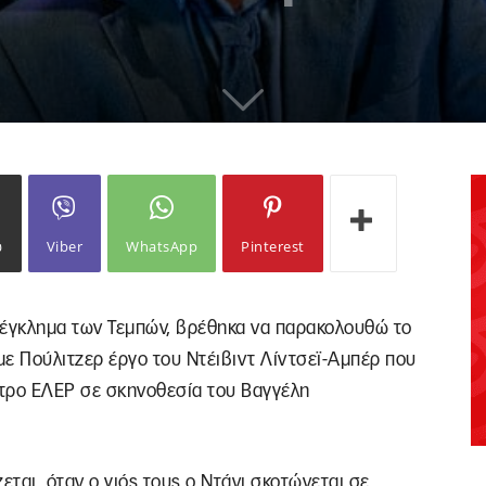
ω
Viber
WhatsApp
Pinterest
ο έγκλημα των Τεμπών, βρέθηκα να παρακολουθώ το
με Πούλιτζερ έργο του Ντέιβιντ Λίντσεϊ-Αμπέρ που
ατρο ΕΛΕΡ σε σκηνοθεσία του Βαγγέλη
εται, όταν ο γιός τους ο Ντάνι σκοτώνεται σε