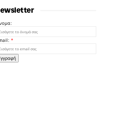
ewsletter
νομα:
mail:
*
Εγγραφή