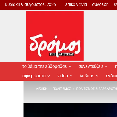
κυριακή 9 αύγουστος, 2026
επικοινωνία
σύνδεση
ε
Δρόμος
της
Αριστεράς
το θέμα της εβδομάδας
συνεντεύξεις
π
αφιερώματα
video
λάβαμε
ενδι
ΑΡΧΙΚΉ
ΠΟΛΙΤΙΣΜΌΣ
ΠΟΛΙΤΙΣΜΌΣ & ΒΑΡΒΑΡΌΤΗ