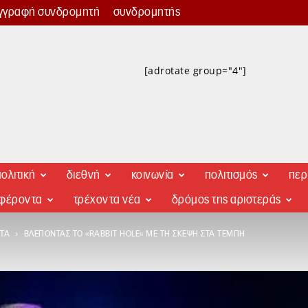
γγραφή συνδρομητή
συνδρομητής
[adrotate group="4"]
ολιτική
διεθνή
κοινωνία
πολιτισμός
περ
αφέροντα
τρέχοντα νέα
δρόμος της αριστεράς
ΤΑ
ΒΛΈΠΟΝΤΑΣ ΤΟ «RABBIT HOLE» ΜΕ ΤΗ ΣΚΈΨΗ ΣΤΑ ΤΈΜΠΗ