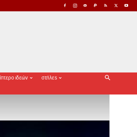
ίπτερο ιδεών
στήλες