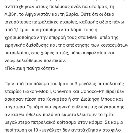
αντιτάχθηκαν στους πολέμους ενάντια στο Ιράκ, τη
Λιβύη, το Αφγανιστάν και τη Συρία. Ούτε ότι οι δέκα
ισχυρότερες πετρελαϊκές εταιρίες, καθαρής αξίας πάνω
από 1,1 τρισ., κινητοποίησαν τα λόμπι τους ή
χρησιμοποίησαν την επιρροή τους στα ΜΜΕ, υπέρ της
ειρηνικής διείσδυσης και της απόκτησης των κοιτασμάτων
πετρελαίου, στις χώρες αυτές, μέσω κεφαλαίου και
νεοφιλελεύθερων πολιτικών.
«Πολιτική παθητικότητα»
Πριν από τον πόλεμο του Ιράκ οι 3 μεγάλες πετρελαϊκές
εταιρίες (Exxon-Mobil, Chevron και Conoco-Phillips) δεν
άσκησαν πίεση στο Κογκρέσο ή στη Διοίκηση Μπους και
αργότερα Ομπάμα για ειρηνική επίλυση της σύγκρουσης
αν και θα ήθελαν πολύ να εκμεταλλευτούν το τρίτο
μεγαλύτερο πετρελαϊκό κοίτασμα στον κόσμο. Σε καμιά
περίπτωση οι 10 «μεγάλες» δεν αντιτάχθηκαν στο φιλο-