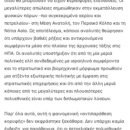
όπου θα μπορούσαν να είχαν κερδοφόρες επενδύσεις. Οι
μεγαλύτερες απώλειες σημειώθηκαν στην εκμετάλλευση
φυσικών πόρων -πιο συγκεκριμένα αερίου και
πετρελαίου- στη Μέση Ανατολή, τον Περσικό Κόλπο και τη
Νότια Ασία. Ως αποτέλεσμα, κάποιοι αναλυτές θεώρησαν
ότι υπάρχουν βαθιές ρήξεις και αντικρουόμενα
συμφέροντα μέσα στο πλαίσιο της άρχουσας τάξης στις
ΗΠΑ. Οι αναλυτές υποστήριξαν ότι από τη μία μεριά
πολιτικές ελίτ συνδεδεμένες με ισραηλινά συμφέροντα
και το στρατιωτικό και βιομηχανικό μόρφωμα προωθούν
μια ατζέντα εξωτερικής πολιτικής με έμφαση στις
στρατιωτικές επιχειρήσεις και ότι από την άλλη μεριά
κάποιες από τις μεγαλύτερες και πλουσιότερες
πολυεθνικές είναι υπέρ των διπλωματικών λύσεων.
Παρ’ όλα αυτά, αυτή η φαινομενική «αντιπαράθεση
κορυφής» δεν εκφράστηκε ξεκάθαρα. Δεν υπάρχει καμία
ένδειξη, για παράδειγμα, ότι οι πετρελαϊκές πολυεθνικές