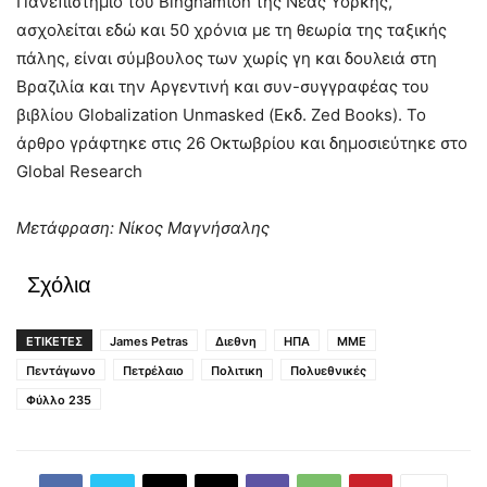
Πανεπιστήμιο του Binghamton της Νέας Υόρκης,
ασχολείται εδώ και 50 χρόνια με τη θεωρία της ταξικής
πάλης, είναι σύμβουλος των χωρίς γη και δουλειά στη
Βραζιλία και την Αργεντινή και συν-συγγραφέας του
βιβλίου Globalization Unmasked (Εκδ. Zed Books). Το
άρθρο γράφτηκε στις 26 Οκτωβρίου και δημοσιεύτηκε στο
Global Research
Μετάφραση: Νίκος Μαγνήσαλης
Σχόλια
ΕΤΙΚΕΤΕΣ
James Petras
Διεθνη
ΗΠΑ
ΜΜΕ
Πεντάγωνο
Πετρέλαιο
Πολιτικη
Πολυεθνικές
Φύλλο 235