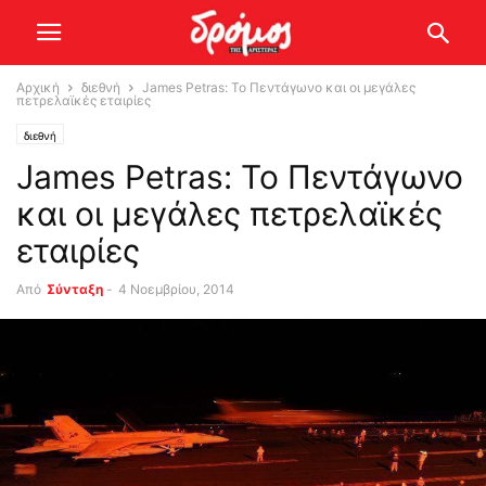
Αρχική
διεθνή
James Petras: Το Πεντάγωνο και οι μεγάλες
πετρελαϊκές εταιρίες
διεθνή
James Petras: Το Πεντάγωνο
και οι μεγάλες πετρελαϊκές
εταιρίες
Από
Σύνταξη
-
4 Νοεμβρίου, 2014