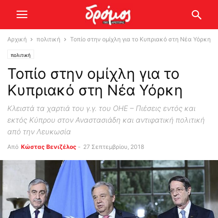
Αρχική
πολιτική
Τοπίο στην ομίχλη για το Κυπριακό στη Νέα Υόρκη
πολιτική
Τοπίο στην ομίχλη για το
Κυπριακό στη Νέα Υόρκη
Κλειστά τα χαρτιά του γ.γ. του ΟΗΕ – Πιέσεις εντός και
εκτός Κύπρου στον Αναστασιάδη και αντιφατική πολιτική
από την Λευκωσία
Από
Κώστας Βενιζέλος
-
27 Σεπτεμβρίου, 2018