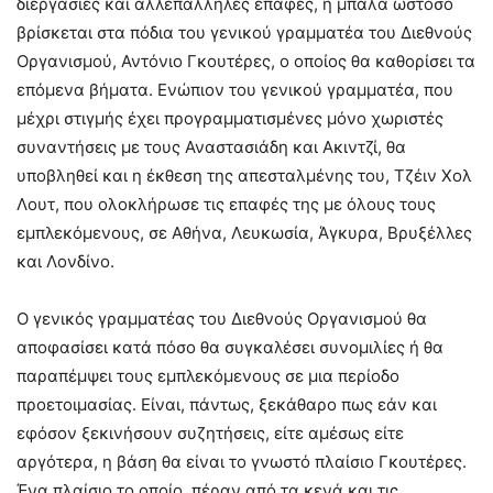
διεργασίες και αλλεπάλληλες επαφές, η μπάλα ωστόσο
βρίσκεται στα πόδια του γενικού γραμματέα του Διεθνούς
Οργανισμού, Αντόνιο Γκουτέρες, ο οποίος θα καθορίσει τα
επόμενα βήματα. Ενώπιον του γενικού γραμματέα, που
μέχρι στιγμής έχει προγραμματισμένες μόνο χωριστές
συναντήσεις με τους Αναστασιάδη και Ακιντζί, θα
υποβληθεί και η έκθεση της απεσταλμένης του, Τζέιν Χολ
Λουτ, που ολοκλήρωσε τις επαφές της με όλους τους
εμπλεκόμενους, σε Αθήνα, Λευκωσία, Άγκυρα, Βρυξέλλες
και Λονδίνο.
Ο γενικός γραμματέας του Διεθνούς Οργανισμού θα
αποφασίσει κατά πόσο θα συγκαλέσει συνομιλίες ή θα
παραπέμψει τους εμπλεκόμενους σε μια περίοδο
προετοιμασίας. Είναι, πάντως, ξεκάθαρο πως εάν και
εφόσον ξεκινήσουν συζητήσεις, είτε αμέσως είτε
αργότερα, η βάση θα είναι το γνωστό πλαίσιο Γκουτέρες.
Ένα πλαίσιο το οποίο, πέραν από τα κενά και τις