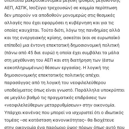
υπόλοιπα μακροοικονομικά μεγέθη (ρυθμός μεγέθυνσης
ΑΕΠ, ΑΣΠΚ, Ισοζύγιο τρεχουσών) σε καμμία περίπτωση
δεν μπορούν να αποδοθούν μονομερώς στις θεσμικές
αλλαγές που έχει εφαρμόσει η κυβέρνηση και για τις
οποίες καυχάται. Τούτο διότι, λόγω της πανδημίας αλλά
και της ενεργειακής κρίσης, ασκείται (και σε ευρωπαϊκό
επίπεδο) μια έντονη επεκτατική δημοσιονομική πολιτική
(πάνω από 45 δισ. ευρώ) η οποία έχει συμβάλει τα μάλα
στη μεγέθυνση του ΑΕΠ και στη διατήρηση των (έστω
κακοπληρωμένων) θέσεων εργασίας. Η λογική της
δημοσιονομικής επεκτατικής πολιτικής απέχει
παρασάγγας από τη λογική του νεοφιλελεύθερου
υποδείγματος όπως είναι γνωστό. Παράλληλα υποκρύπτει
σε μεγάλο βαθμό τις πραγματικές επιδράσεις των
«νεοφιλελεύθερων μεταρρυθμίσεων» στην οικονομία.
Υπάρχει κανένας που μπορεί να ισχυριστεί ότι ο ιδιωτικός
τομέας –σε κατάσταση κανονικότητας– θα διοχέτευε
στην οικονομία ένα παρόμοιο ύψος πόρων όπως αυτό που