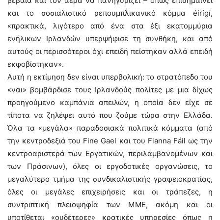
βέβαια και τον αέρα να πανηγυρίζει – όπως επισημαίνει
και το σοσιαλιστικό ρεπουμπλικανικό κόμμα éirígí,
«πρακτικά, λιγότερο από ένα στα έξι εκατομμύρια
ενήλικων Ιρλανδών υπερψήφισε τη συνθήκη, και από
αυτούς οι περισσότεροι όχι επειδή πείστηκαν αλλά επειδή
εκφοβίστηκαν».
Αυτή η εκτίμηση δεν είναι υπερβολική: το στρατόπεδο του
«ναι» βομβάρδισε τους Ιρλανδούς πολίτες με μια δίχως
προηγούμενο καμπάνια απειλών, η οποία δεν είχε σε
τίποτα να ζηλέψει αυτό που ζούμε τώρα στην Ελλάδα.
Όλα τα «μεγάλα» παραδοσιακά πολιτικά κόμματα (από
την κεντροδεξιά του Fine Gael και του Fianna Fáil ως την
κεντροαριστερά των Εργατικών, περιλαμβανομένων και
των Πράσινων), όλες οι εργοδοτικές οργανώσεις, το
μεγαλύτερο τμήμα της συνδικαλιστικής γραφειοκρατίας,
όλες οι μεγάλες επιχειρήσεις και οι τράπεζες, η
συντριπτική πλειοψηφία των ΜΜΕ, ακόμη και οι
υποτίθεται «ουδέτερες» κρατικές υπηρεσίες όπως η