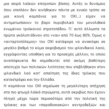
μια σειρά λαϊκών επιτροπών βάσης. Αυτές οι δυνάμεις
(που επιπλέον δεν κινήθηκαν πάντα με ενιαίο τρόπο σε
μια κοινή καμπάνια για το ΟΧΙ…) είχαν να
αντιμετωπίσουν το βαρύ πυροβολικό του μονολιθικά
ενωμένου τροϊκανού στρατοπέδου. Γι’ αυτό άλλωστε τα
πρώτα γκάλοπ έδιναν στο «ναι» από 70 έως 80%. Όμως ο
«ανταρτοπόλεμος» του ΟΧΙ κατάφερε να ανακόψει σε
μεγάλο βαθμό το κύμα εκφοβισμού του ιρλανδικού λαού,
εγγράφοντας υποθήκη για το προσεχές μέλλον, το οποίο
αναπόφευκτα θα σημαδευτεί από ακόμη βαθύτερη
αποτυχία των πολιτικών λιτότητας που επιβλήθηκαν στον
ιρλανδικό λαό κατ’ απαίτηση της ίδιας τρόικας που
καταστρέφει και την Ελλάδα.
Η καμπάνια του ΟΧΙ σημείωσε τη μεγαλύτερη απήχηση
στα πιο φτωχά λαϊκά στρώματα, αυτά ακριβώς που έχουν
πληγεί μέχρι τώρα περισσότερο από την πολιτική της
τρόικας και των «παραδοσιακών» κεντροδεξιών και