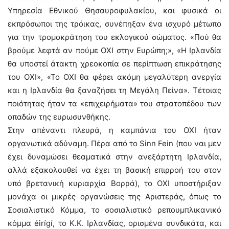
Υπηρεσία Εθνικού Θησαυροφυλακίου, και φυσικά οι
εκπρόσωποι της τρόικας, συνέπηξαν ένα ισχυρό μέτωπο
για την τρομοκράτηση του εκλογικού σώματος. «Πού θα
βρούμε λεφτά αν πούμε ΟΧΙ στην Ευρώπη;», «Η Ιρλανδία
θα υποστεί άτακτη χρεοκοπία σε περίπτωση επικράτησης
του ΟΧΙ», «Το ΟΧΙ θα φέρει ακόμη μεγαλύτερη ανεργία
και η Ιρλανδία θα ξαναζήσει τη Μεγάλη Πείνα». Τέτοιας
ποιότητας ήταν τα «επιχειρήματα» του στρατοπέδου των
οπαδών της ευρωσυνθήκης.
Στην απέναντι πλευρά, η καμπάνια του ΟΧΙ ήταν
οργανωτικά αδύναμη. Πέρα από το Sinn Fein (που ναι μεν
έχει δυναμώσει θεαματικά στην ανεξάρτητη Ιρλανδία,
αλλά εξακολουθεί να έχει τη βασική επιρροή του στον
υπό βρετανική κυριαρχία Βορρά), το ΟΧΙ υποστήριξαν
μονάχα οι μικρές οργανώσεις της Αριστεράς, όπως το
Σοσιαλιστικό Κόμμα, το σοσιαλιστικό ρεπουμπλικανικό
κόμμα éirígí, το Κ.Κ. Ιρλανδίας, ορισμένα συνδικάτα, και