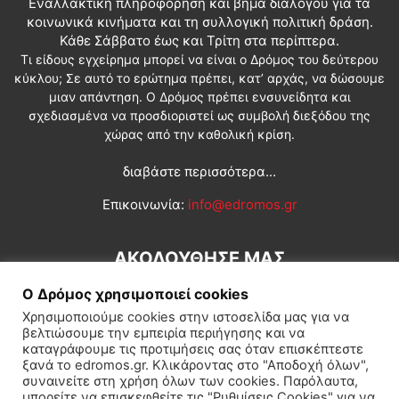
Εναλλακτική πληροφόρηση και βήμα διαλόγου για τα
κοινωνικά κινήματα και τη συλλογική πολιτική δράση.
Κάθε Σάββατο έως και Τρίτη στα περίπτερα.
Τι είδους εγχείρημα μπορεί να είναι ο Δρόμος του δεύτερου
κύκλου; Σε αυτό το ερώτημα πρέπει, κατ’ αρχάς, να δώσουμε
μιαν απάντηση. Ο Δρόμος πρέπει ενσυνείδητα και
σχεδιασμένα να προσδιοριστεί ως συμβολή διεξόδου της
χώρας από την καθολική κρίση.
διαβάστε περισσότερα...
Επικοινωνία:
info@edromos.gr
ΑΚΟΛΟΥΘΗΣΕ ΜΑΣ
Ο Δρόμος χρησιμοποιεί cookies
Χρησιμοποιούμε cookies στην ιστοσελίδα μας για να
βελτιώσουμε την εμπειρία περιήγησης και να
καταγράφουμε τις προτιμήσεις σας όταν επισκέπτεστε
ξανά το edromos.gr. Κλικάροντας στο "Αποδοχή όλων",
συναινείτε στη χρήση όλων των cookies. Παρόλαυτα,
Εγγραφή συνδρομητή
Πολιτική
Διεθνή
Κοινωνία
μπορείτε να επισκεφθείτε τις "Ρυθμίσεις Cookies" για να