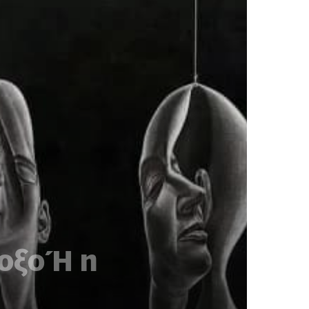
οξο Ή η