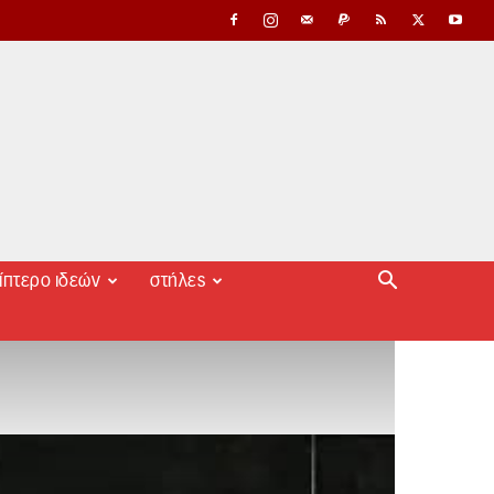
ίπτερο ιδεών
στήλες