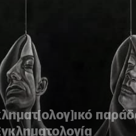
κληματ[ολογ]ικό παράδ
γκληματολογία