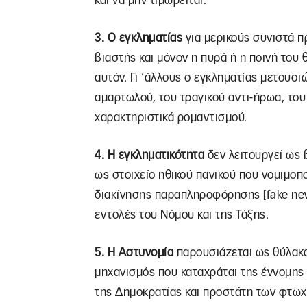
και να μην τιμωρείται.
3. Ο εγκληματίας
για μερικούς συνιστά 
βιαστής και μόνον η πυρά ή η ποινή το
αυτόν. Γι ‘άλλους ο εγκληματίας μετουσι
αμαρτωλού, του τραγικού αντι-ήρωα, το
χαρακτηριστικά ρομαντισμού.
4. H εγκληματικότητα
δεν λειτουργεί ως
ως στοιχείο ηθικού πανικού που νομιμοπ
διακίνησης παραπληροφόρησης [fake new
εντολές του Νόμου και της Τάξης.
5. Η Αστυνομία
παρουσιάζεται ως θύλακ
μηχανισμός που καταχράται της έννομης 
της Δημοκρατίας και προστάτη των φτωχ