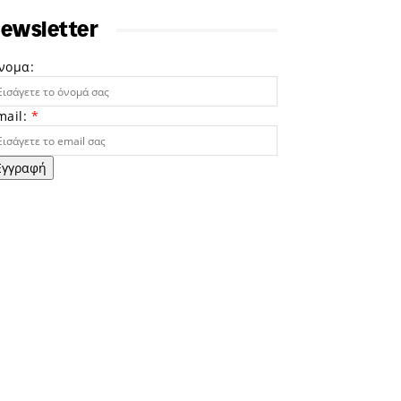
ewsletter
νομα:
mail:
*
Εγγραφή