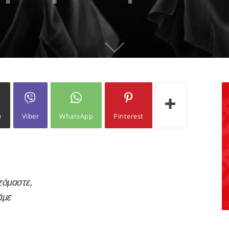
ω
Viber
WhatsApp
Pinterest
αζόμαστε,
άμε