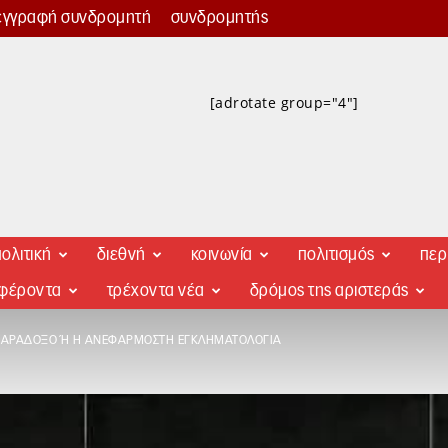
εγγραφή συνδρομητή
συνδρομητής
[adrotate group="4"]
ολιτική
διεθνή
κοινωνία
πολιτισμός
περ
αφέροντα
τρέχοντα νέα
δρόμος της αριστεράς
ΠΑΡΆΔΟΞΟ Ή Η ΑΝΕΦΆΡΜΟΣΤΗ ΕΓΚΛΗΜΑΤΟΛΟΓΊΑ