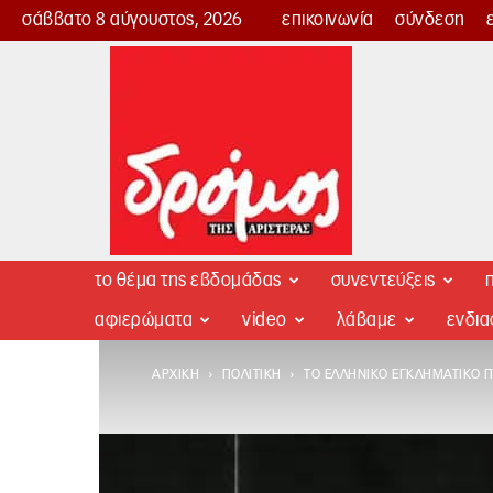
σάββατο 8 αύγουστος, 2026
επικοινωνία
σύνδεση
Δρόμος
της
Αριστεράς
το θέμα της εβδομάδας
συνεντεύξεις
π
αφιερώματα
video
λάβαμε
ενδι
ΑΡΧΙΚΉ
ΠΟΛΙΤΙΚΉ
ΤΟ ΕΛΛΗΝΙΚΌ ΕΓΚΛΗΜΑΤΙΚΌ 