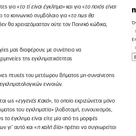
ες για «
το τί είναι έγκλημα»
και για «
το ποιός είναι
n
 το κοινωνικό συμβόλαιο για «
το πως θα
Ό
 δεν θα χρειαζόμασταν ούτε τον Ποινικό κώδικα,
E
γίες μας διαφέρουν, με συνέπεια να
ερμηνείες της εγκληματικότητας
ποιες πτυχές του μετέωρου βήματος μη-συναίνεσης
 εγκληματολογικών εννοιών.
ται ως «
εγγενές Κακό»
, το οποίο εκριζώνεται μόνο
ώματος του εγκληματία» [λοβοτομή, ευνουχισμός,
υς το έγκλημα είναι είτε μία από τις μορφές
ν γι’ αυτό και «
η καλή βία»
πρέπει να συγχωρείται