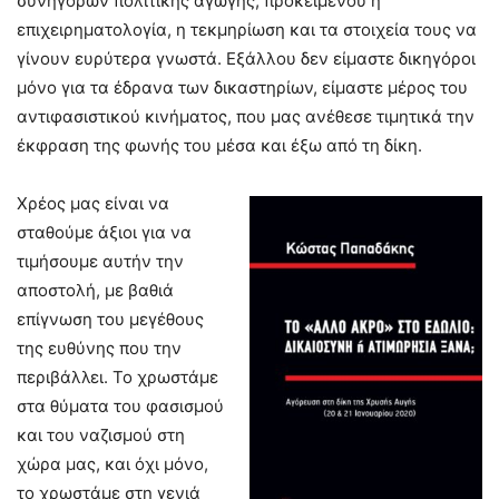
συνηγόρων πολιτικής αγωγής, προκειµένου η
επιχειρηµατολογία, η τεκµηρίωση και τα στοιχεία τους να
γίνουν ευρύτερα γνωστά. Εξάλλου δεν είµαστε δικηγόροι
µόνο για τα έδρανα των δικαστηρίων, είµαστε µέρος του
αντιφασιστικού κινήµατος, που µας ανέθεσε τιµητικά την
έκφραση της φωνής του µέσα και έξω από τη δίκη.
Χρέος µας είναι να
σταθούµε άξιοι για να
τιµήσουµε αυτήν την
αποστολή, µε βαθιά
επίγνωση του µεγέθους
της ευθύνης που την
περιβάλλει. Το χρωστάµε
στα θύµατα του φασισµού
και του ναζισµού στη
χώρα µας, και όχι µόνο,
το χρωστάµε στη γενιά