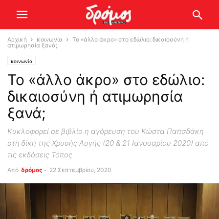
Αρχική
κοινωνία
Το «άλλο άκρο» στο εδώλιο: δικαιοσύνη ή
ατιμωρησία ξανά;
κοινωνία
Το «άλλο άκρο» στο εδώλιο:
δικαιοσύνη ή ατιμωρησία
ξανά;
Κυκλοφορεί σε βιβλίο η αγόρευση του Κώστα Παπαδάκη
στη δίκη της Χρυσής Αυγής (20 & 21 Ιανουαρίου 2020) από
τις εκδόσεις Τόπος
Από
δρόμος
-
22 Σεπτεμβρίου, 2020