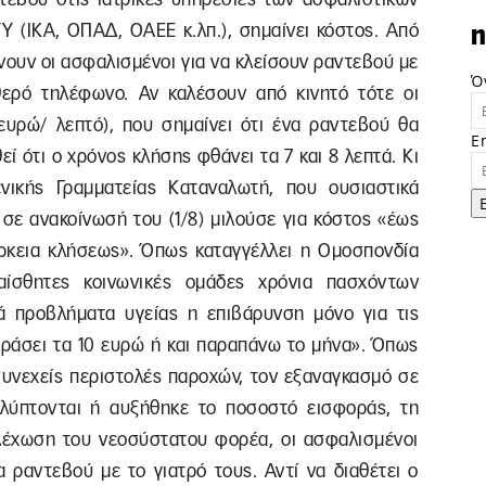
 (ΙΚΑ, ΟΠΑΔ, ΟΑΕΕ κ.λπ.), σημαίνει κόστος. Από
n
νουν οι ασφαλισμένοι για να κλείσουν ραντεβού με
Ό
ερό τηλέφωνο. Αν καλέσουν από κινητό τότε οι
ευρώ/ λεπτό), που σημαίνει ότι ένα ραντεβού θα
E
εί ότι ο χρόνος κλήσης φθάνει τα 7 και 8 λεπτά. Κι
ικής Γραμματείας Καταναλωτή, που ουσιαστικά
σε ανακοίνωσή του (1/8) μιλούσε για κόστος «έως
άρκεια κλήσεως». Όπως καταγγέλλει η Ομοσπονδία
αίσθητες κοινωνικές ομάδες χρόνια πασχόντων
 προβλήματα υγείας η επιβάρυνση μόνο για τις
εράσει τα 10 ευρώ ή και παραπάνω το μήνα». Όπως
 συνεχείς περιστολές παροχών, τον εξαναγκασμό σε
λύπτονται ή αυξήθηκε το ποσοστό εισφοράς, τη
λέχωση του νεοσύστατου φορέα, οι ασφαλισμένοι
 ραντεβού με το γιατρό τους. Αντί να διαθέτει ο