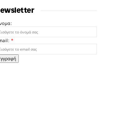
ewsletter
νομα:
mail:
*
Εγγραφή