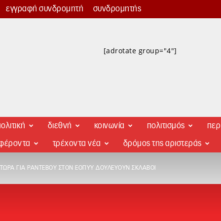
εγγραφή συνδρομητή
συνδρομητής
[adrotate group="4"]
ολιτική
διεθνή
κοινωνία
πολιτισμός
περ
αφέροντα
τρέχοντα νέα
δρόμος της αριστεράς
 ΤΏΡΑ ΓΙΑ ΡΑΝΤΕΒΟΎ ΣΤΟΝ ΕΟΠΥΥ ΔΟΥΛΕΎΟΥΝ ΣΚΛΆΒΟΙ