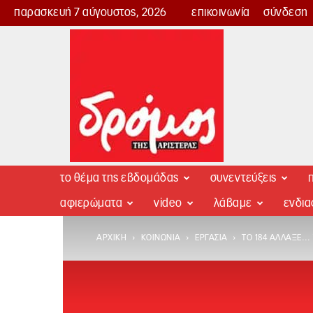
παρασκευή 7 αύγουστος, 2026
επικοινωνία
σύνδεση
Δρόμος
της
Αριστεράς
το θέμα της εβδομάδας
συνεντεύξεις
π
αφιερώματα
video
λάβαμε
ενδι
ΑΡΧΙΚΉ
ΚΟΙΝΩΝΊΑ
ΕΡΓΑΣΊΑ
ΤΟ 184 ΆΛΛΑΞΕ…