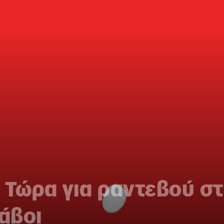
… Τώρα για ραντεβού σ
άβοι