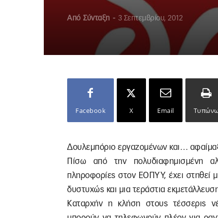
Από
Σύνταξη
-
3 Σεπτεμβρίου, 2012
Facebook
X
Email
Τυπών
Δουλεμπόριο εργαζομένων και… αφαίμ
Πίσω από την πολυδιαφημισμένη αλ
πληροφορίες στον ΕΟΠΥΥ, έχει στηθεί 
δυστυχώς και μια τεράστια εκμετάλλευσ
Καταρχήν η κλήση στους τέσσερις νέ
μπορούν να τηλεφωνούν πλέον για ραντ