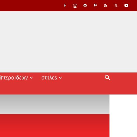
ίπτερο ιδεών
στήλες