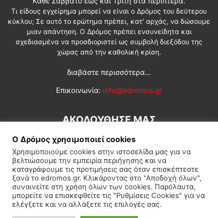
Κάθε Σάββατο έως και Τρίτη στα περίπτερα.
Τι είδους εγχείρημα μπορεί να είναι ο Δρόμος του δεύτερου
κύκλου; Σε αυτό το ερώτημα πρέπει, κατ’ αρχάς, να δώσουμε
μιαν απάντηση. Ο Δρόμος πρέπει ενσυνείδητα και
σχεδιασμένα να προσδιοριστεί ως συμβολή διεξόδου της
χώρας από την καθολική κρίση.
διαβάστε περισσότερα...
Επικοινωνία:
info@edromos.gr
ΑΚΟΛΟΥΘΗΣΕ ΜΑΣ
Ο Δρόμος χρησιμοποιεί cookies
Χρησιμοποιούμε cookies στην ιστοσελίδα μας για να
βελτιώσουμε την εμπειρία περιήγησης και να
καταγράφουμε τις προτιμήσεις σας όταν επισκέπτεστε
ξανά το edromos.gr. Κλικάροντας στο "Αποδοχή όλων",
συναινείτε στη χρήση όλων των cookies. Παρόλαυτα,
Εγγραφή συνδρομητή
Πολιτική
Διεθνή
Κοινωνία
μπορείτε να επισκεφθείτε τις "Ρυθμίσεις Cookies" για να
ελέγξετε και να αλλάξετε τις επιλογές σας.
Πολιτισμός
Αφιερώματα