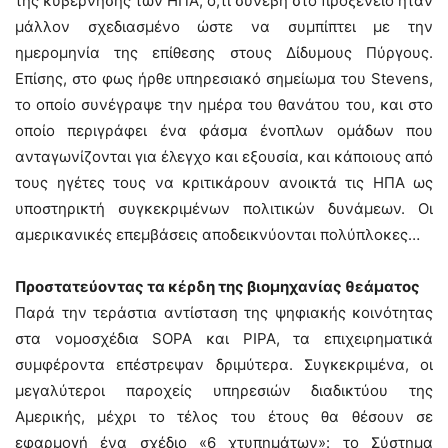
της κυβέρνησης των ΗΠΑ, ό,τι συνέβη στο προξενείο ήταν
μάλλον σχεδιασμένο ώστε να συμπίπτει με την
ημερομηνία της επίθεσης στους Δίδυμους Πύργους.
Επίσης, στο φως ήρθε υπηρεσιακό σημείωμα του Stevens,
το οποίο συνέγραψε την ημέρα του θανάτου του, και στο
οποίο περιγράφει ένα φάσμα ένοπλων ομάδων που
ανταγωνίζονται για έλεγχο και εξουσία, και κάποιους από
τους ηγέτες τους να κριτικάρουν ανοικτά τις ΗΠΑ ως
υποστηρικτή συγκεκριμένων πολιτικών δυνάμεων. Οι
αμερικανικές επεμβάσεις αποδεικνύονται πολύπλοκες…
Προστατεύοντας τα κέρδη της βιομηχανίας θεάματος
Παρά την τεράστια αντίσταση της ψηφιακής κοινότητας
στα νομοσχέδια SOPA και PIPA, τα επιχειρηματικά
συμφέροντα επέστρεψαν δριμύτερα. Συγκεκριμένα, οι
μεγαλύτεροι παροχείς υπηρεσιών διαδικτύου της
Αμερικής, μέχρι το τέλος του έτους θα θέσουν σε
εφαρμογή ένα σχέδιο «6 χτυπημάτων»: το Σύστημα