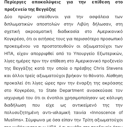
Περίεργες αποκαλύψεις για την επίθεση στο
προξενείο της Βεγγάζης
Δύο πρώην υπεύθυνοι για την ασφάλεια των
διπλωματικών αποστολών στην Λιβύη δήλωσαν, στη
σχετική ακροαματική διαδικασία στο Αμερικανικό
Κογκρέσο, ότι οι αιτήσεις τους για περισσότερο προσωπικό
προκειμένου να προστατευθούν οι αξιωματούχοι των
ΗΠΑ, είχαν απορριφθεί από το Υπουργείο Εξωτερικών,
λίγες ημέρες πριν την επίθεση στο Αμερικανικό προξενείο
της Βεγγάζης κατά την οποία ο πρέσβης Chris Stevens
και άλλοι τρείς αξιωματούχοι βρήκαν το θάνατο. Αίσθηση
προκαλεί ότι λίγες ώρες πριν την έναρξη της ακρόασης
στο Κογκρέσο, το State Department ανασκεύασε τον
ισχυρισμό του ότι οι ένοπλοι χρησιμοποίησαν ως κάλυψη
διαδήλωση που είχε ως αντικείμενό της την
πολυσυζητημένη αντι-ισλαμική ταινία «Innoscence of
Muslims». Σύμφωνα με όσα είπαν την Τρίτη αξιωματούχοι