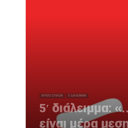
ΑΡΧΕΊΟ ΣΤΗΛΏΝ
5' ΔΙΆΛΕΙΜΜΑ
5′ διάλειμμα: «
είναι μέρα μεσ