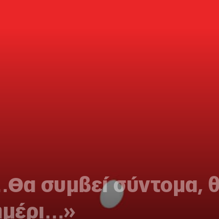
…Θα συμβεί σύντομα, θα
ημέρι…»