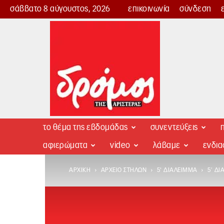
σάββατο 8 αύγουστος, 2026
επικοινωνία
σύνδεση
Δρόμος
της
Αριστεράς
το θέμα της εβδομάδας
συνεντεύξεις
π
αφιερώματα
video
λάβαμε
ενδι
ΑΡΧΙΚΉ
ΑΡΧΕΊΟ ΣΤΗΛΏΝ
5' ΔΙΆΛΕΙΜΜΑ
5′ Δ