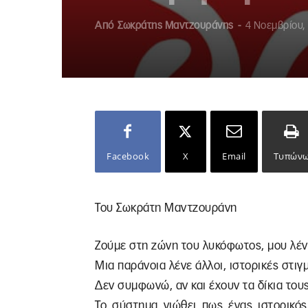
Από
Σωκράτης Μαντζουράνης
-
4 Νοεμβρίου,
Facebook
X
Email
Τυπών
Του Σωκράτη Μαντζουράνη
Ζούμε στη ζώνη του λυκόφωτος, μου λένε
Μια παράνοια λένε άλλοι, ιστορικές στιγμ
Δεν συμφωνώ, αν και έχουν τα δίκια τους
Το σύστημα νιώθει πως ένας ιστορικός 