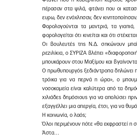
πέρασαν στα ψιλά, φτάνει που οι κατα
ευρω, δεν ενόχλησαν, δεν κινητοποίησαν
Φορολογούνται τα μαντριά, τα γιαπιά,
φορολογείται ότι κινείται και ότι στέκεται
Οι βουλευτές της Ν.Δ. σηκώνουν μπαϊ
ρεζιλίκια, ο ΣΥΡΙΖΑ βλέπει «διαφοροποι
μπουκάρουν στου Μαξίμου και βγαίνοντα
Ο πρωθυπουργός ξεδιάντροπα δηλώνει πω
τρόικα για να περνά η ώρα», ο μπουμ
νοσοκομεία είναι καλύτερα από τα δημ
χιλιάδες δημόσιους για να απολύσει πρι
εξαγγέλλει μια απεργία, έτσι, για να θυ
Η κοινωνία, ο λαός;
Όλοι περιμένουν πότε «θα εκφραστεί η
Άστα…