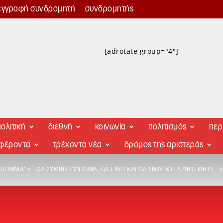
εγγραφή συνδρομητή
συνδρομητής
[adrotate group="4"]
ολιτική
διεθνή
κοινωνία
πολιτισμός
περ
αφέροντα
τρέχοντα νέα
δρόμος της αριστεράς
ΙΆΛΕΙΜΜΑ: «…ΘΑ ΣΥΜΒΕΊ ΣΎΝΤΟΜΑ, ΘΑ ΓΊΝΕΙ ΚΑΙ ΘΑ ΕΊΝΑΙ ΜΈΡΑ ΜΕΣΗΜΈΡΙ…»