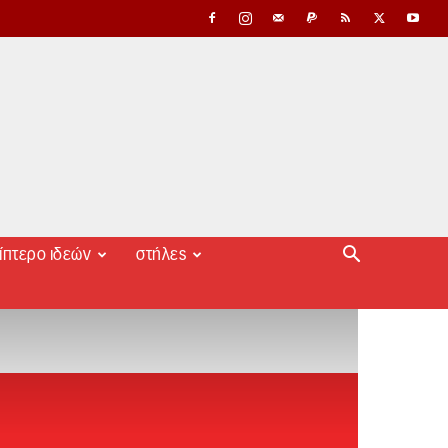
ίπτερο ιδεών
στήλες