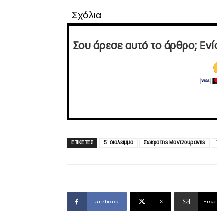
Σχόλια
Σου άρεσε αυτό το άρθρο; Ενί
ΕΤΙΚΕΤΕΣ
5' διάλειμμα
Σωκράτης Μαντζουράνης
Facebook
X
Emai