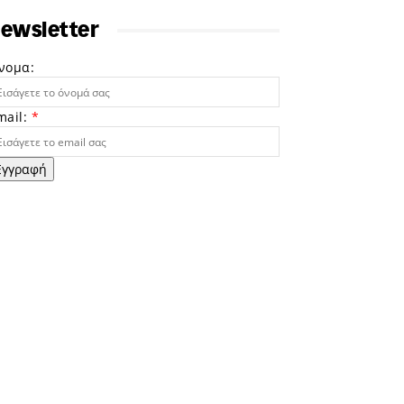
ewsletter
νομα:
mail:
*
Εγγραφή