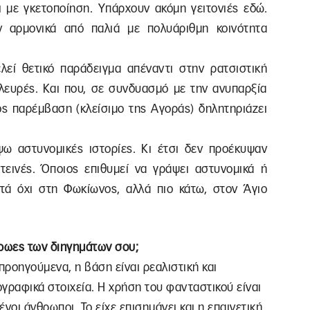
αι με γκετοποίηση. Υπάρχουν ακόμη γειτονιές εδώ.
υν αρμονικά από παλιά με πολυάριθμη κοινότητα
εί θετικό παράδειγμα απέναντι στην ρατσιστική
πλευρές. Και που, σε συνδυασμό με την ανυπαρξία
ος παρέμβαση (κλείσιμο της Αγοράς) δηλητηριάζει
ψω αστυνομικές ιστορίες. Κι έτσι δεν προέκυψαν
ωτεινές. Όποιος επιθυμεί να γράψει αστυνομικά ή
αυτά όχι στη Φωκίωνος, αλλά πιο κάτω, στον Άγιο
 ήρωες των διηγημάτων σου;
προηγούμενα, η βάση είναι ρεαλιστική και
ογραφικά στοιχεία. Η χρήση του φανταστικού είναι
νοι άνθρωποι. Το είχε επισημάνει και η επαινετική