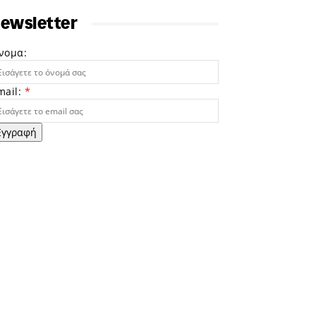
ewsletter
νομα:
mail:
*
Εγγραφή