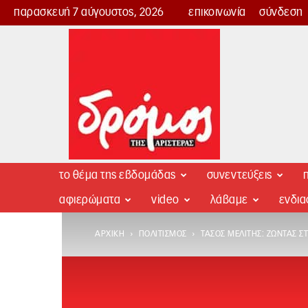
παρασκευή 7 αύγουστος, 2026
επικοινωνία
σύνδεση
Δρόμος
της
Αριστεράς
το θέμα της εβδομάδας
συνεντεύξεις
π
αφιερώματα
video
λάβαμε
ενδι
ΑΡΧΙΚΉ
ΠΟΛΙΤΙΣΜΌΣ
ΤΆΣΟΣ ΜΕΛΊΤΗΣ: ΖΏΝΤΑΣ 