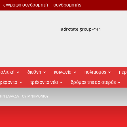
εγγραφή συνδρομητή
συνδρομητής
[adrotate group="4"]
ολιτική
διεθνή
κοινωνία
πολιτισμός
περ
αφέροντα
τρέχοντα νέα
δρόμος της αριστεράς
ΣΤΗΝ ΕΛΛΆΔΑ ΤΟΥ ΜΝΗΜΟΝΊΟΥ