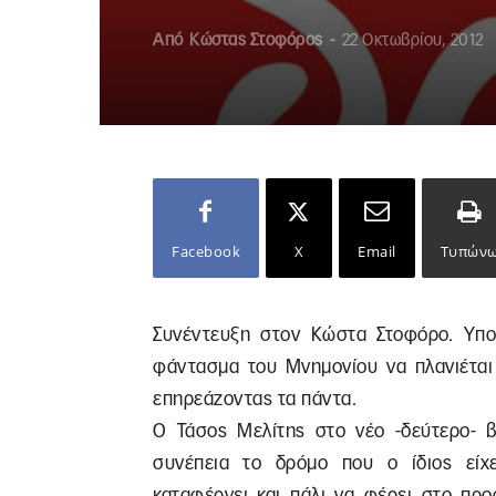
Από
Κώστας Στοφόρος
-
22 Οκτωβρίου, 2012
Facebook
X
Email
Τυπών
Συνέντευξη στον Κώστα Στοφόρο. Υποδ
φάντασμα του Μνημονίου να πλανιέται
επηρεάζοντας τα πάντα.
Ο Τάσος Μελίτης στο νέο -δεύτερο- β
συνέπεια το δρόμο που ο ίδιος είχε
καταφέρνει και πάλι να φέρει στο προ