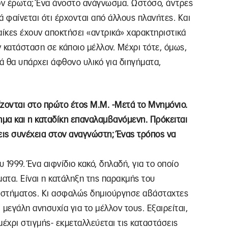
τον έρωτα; Ένα άνοστο ανάγνωσμα. Ωστόσο, άντρες
ά φαίνεται ότι έρχονται από άλλους πλανήτες. Και
ναίκες έχουν αποκτήσει «αντρικά» χαρακτηριστικά
 κατάσταση σε κάποιο μέλλον. Μέχρι τότε, όμως,
ά θα υπάρχει άφθονο υλικό για διηγήματα,
ίζονται στο πρώτο έτος Μ.Μ. -Μετά το Μνημόνιο.
ημα και η καταδίκη επαναλαμβανόμενη. Πρόκειται
ζεις συνέχεια στον αναγνώστη; Ένας τρόπος να
 1999. Ένα αιφνίδιο κακό, δηλαδή, για το οποίο
ατα. Είναι η κατάληξη της παρακμής του
συστήματος. Κι ασφαλώς δημιούργησε αβάσταχτες
μεγάλη ανησυχία για το μέλλον τους. Εξαιρείται,
-μέχρι στιγμής- εκμεταλλεύεται τις καταστάσεις