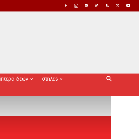
ίπτερο ιδεών
στήλες