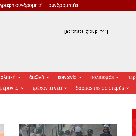
γγραφή συνδρομητή
συνδρομητής
[adrotate group="4"]
ολιτική
διεθνή
κοινωνία
πολιτισμός
περ
αφέροντα
τρέχοντα νέα
δρόμος της αριστεράς