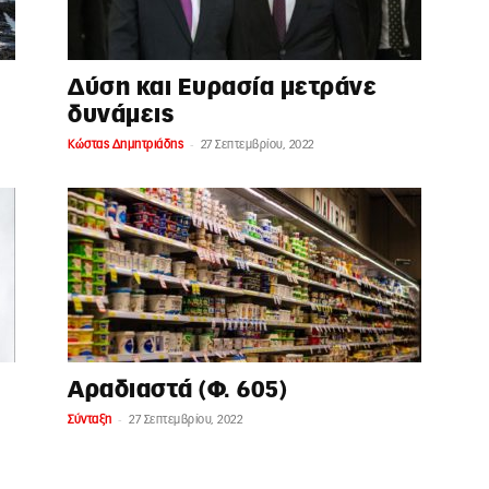
Δύση και Ευρασία μετράνε
δυνάμεις
-
Kώστας Δημητριάδης
27 Σεπτεμβρίου, 2022
Αραδιαστά (Φ. 605)
-
Σύνταξη
27 Σεπτεμβρίου, 2022