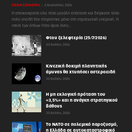
-
Στέλιος Ελληνιάδης
2 Αυγούστου, 2026
Η αποικιοκρατία είχε τόσο μεγάλη επέκταση και διήρκεσε τόσο
πολύ επειδή δεν στηρίχτηκε μόνο στη στρατιωτική υπεροχή. Η
ισχύς των όπλων ήταν όρος άνευ...
Φτου ξελεφτερία (25/7/2026)
30 Ιουλίου, 2026
Κινεζική δοκιμή πλανητικής
άμυνας θα χτυπήσει αστεροειδή
30 Ιουλίου, 2026
Η μη εκλογική πρόταση του
«3,5%» και η ανάγκη στρατηγικού
βάθους
30 Ιουλίου, 2026
Το ΝΑΤΟ σε πολεμικό παροξυσμό,
η Ελλάδα σε αυτοκαταστροφικό