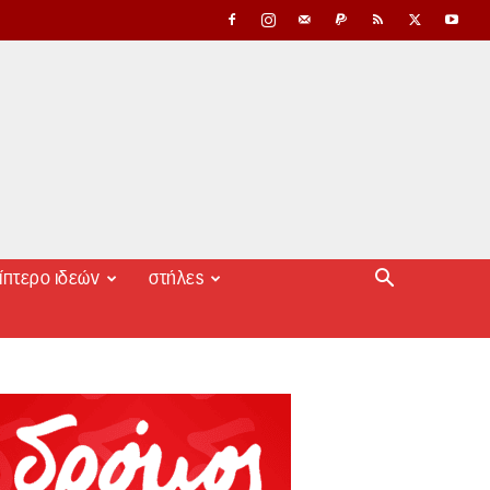
ίπτερο ιδεών
στήλες