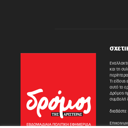
σχετι
Εναλλακτι
και τη συ
περίπτερα
Τι είδους
αυτό το ε
Δρόμος πρ
συμβολή δ
διαβάστε 
Επικοινων