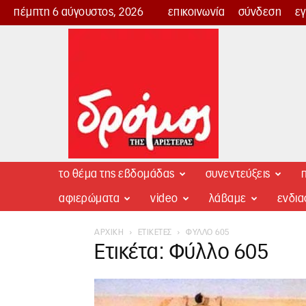
πέμπτη 6 αύγουστος, 2026
επικοινωνία
σύνδεση
ε
Δρόμος
της
Αριστεράς
το θέμα της εβδομάδας
συνεντεύξεις
π
αφιερώματα
video
λάβαμε
ενδι
ΑΡΧΙΚΉ
ΕΤΙΚΈΤΕΣ
ΦΎΛΛΟ 605
Ετικέτα: Φύλλο 605