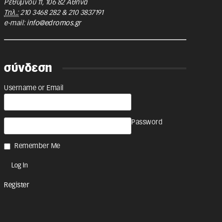
Ρεθύμνου 11
,
106 82
Αθήνα
Τηλ.:
210 3468 282
&
210 3837191
e-mail:
info@edromos.gr
σύνδεση
Username or Email
Password
Remember Me
Register