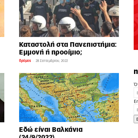
Καταστολή στα Πανεπιστήμια:
Εμμονή ή προοίμιο;
-
δρόμος
28 Σεπτεμβρίου, 2022
n
Ό
E
Εδώ είναι Βαλκάνια
(24/9/2022)