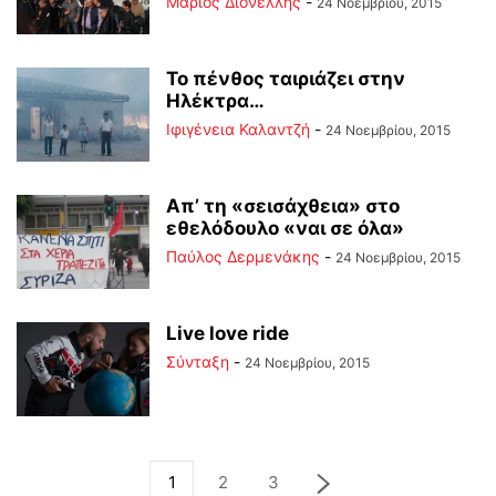
Μάριος Διονέλλης
-
24 Νοεμβρίου, 2015
Το πένθος ταιριάζει στην
Ηλέκτρα…
Ιφιγένεια Καλαντζή
-
24 Νοεμβρίου, 2015
Απ’ τη «σεισάχθεια» στο
εθελόδουλο «ναι σε όλα»
Παύλος Δερμενάκης
-
24 Νοεμβρίου, 2015
Live love ride
Σύνταξη
-
24 Νοεμβρίου, 2015
1
2
3