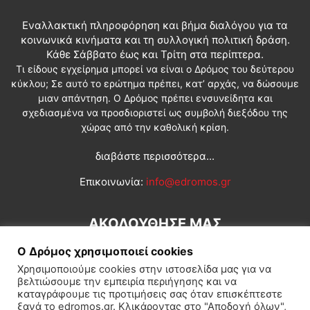
Εναλλακτική πληροφόρηση και βήμα διαλόγου για τα
κοινωνικά κινήματα και τη συλλογική πολιτική δράση.
Κάθε Σάββατο έως και Τρίτη στα περίπτερα.
Τι είδους εγχείρημα μπορεί να είναι ο Δρόμος του δεύτερου
κύκλου; Σε αυτό το ερώτημα πρέπει, κατ’ αρχάς, να δώσουμε
μιαν απάντηση. Ο Δρόμος πρέπει ενσυνείδητα και
σχεδιασμένα να προσδιοριστεί ως συμβολή διεξόδου της
χώρας από την καθολική κρίση.
διαβάστε περισσότερα...
Επικοινωνία:
info@edromos.gr
ΑΚΟΛΟΥΘΗΣΕ ΜΑΣ
Ο Δρόμος χρησιμοποιεί cookies
Χρησιμοποιούμε cookies στην ιστοσελίδα μας για να
βελτιώσουμε την εμπειρία περιήγησης και να
καταγράφουμε τις προτιμήσεις σας όταν επισκέπτεστε
ξανά το edromos.gr. Κλικάροντας στο "Αποδοχή όλων",