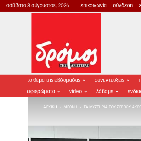
σάββατο 8 αύγουστος, 2026
επικοινωνία
σύνδεση
Δρόμος
της
Αριστεράς
το θέμα της εβδομάδας
συνεντεύξεις
π
αφιερώματα
video
λάβαμε
ενδι
ΑΡΧΙΚΉ
ΔΙΕΘΝΉ
ΤΑ ΜΥΣΤΉΡΙΑ ΤΟΥ ΣΈΡΒΟΥ ΑΚΡ