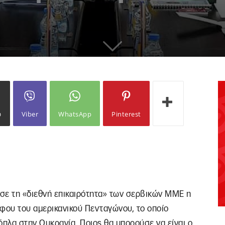
ω
Viber
WhatsApp
Pinterest
ησε τη «διεθνή επικαιρότητα» των σερβικών ΜΜΕ η
φου του αμερικανικού Πενταγώνου, το οποίο
 όπλα στην Ουκρανία. Ποιος θα μπορούσε να είναι ο