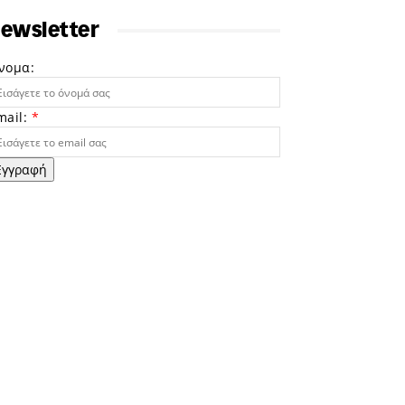
ewsletter
νομα:
mail:
*
Εγγραφή