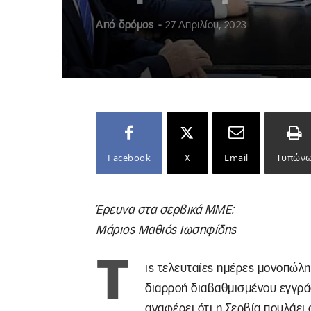
Από
δρόμος
-
27 Απριλίου, 2023
Facebook
X
Email
Τυπών
Έρευνα στα σερβικά ΜΜΕ:
Μάριος Μαθιός Ιωσηφίδης
Τ
ις τελευταίες ημέρες μονοπώλ
διαρροή διαβαθμισμένου εγγρά
αναφέρει ότι η Σερβία πουλάει