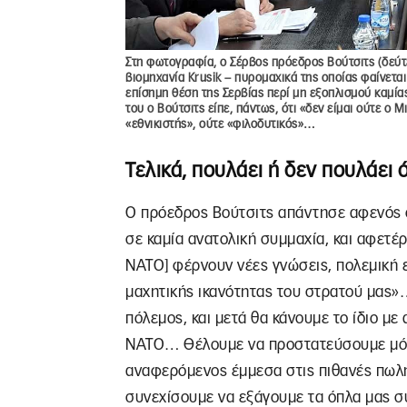
Στη φωτογραφία, ο Σέρβος πρόεδρος Βούτσιτς (δεύτε
βιομηχανία Krusik – πυρομαχικά της οποίας φαίνεται
επίσημη θέση της Σερβίας περί μη εξοπλισμού καμί
του ο Βούτσιτς είπε, πάντως, ότι «δεν είμαι ούτε ο Μ
«εθνικιστής», ούτε «φιλοδυτικός»…
Τελικά, πουλάει ή δεν πουλάει 
Ο πρόεδρος Βούτσιτς απάντησε αφενός ό
σε καμία ανατολική συμμαχία, και αφετέρ
ΝΑΤΟ] φέρνουν νέες γνώσεις, πολεμική ε
μαχητικής ικανότητας του στρατού μας»
πόλεμος, και μετά θα κάνουμε το ίδιο με
ΝΑΤΟ… Θέλουμε να προστατεύσουμε μόνοι
αναφερόμενος έμμεσα στις πιθανές πωλ
συνεχίσουμε να εξάγουμε τα όπλα μας σύ