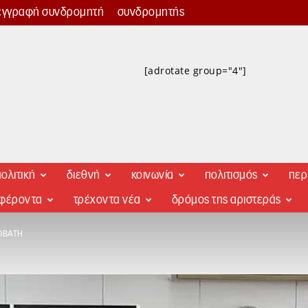
εγγραφή συνδρομητή
συνδρομητής
[adrotate group="4"]
ολιτική
διεθνή
κοινωνία
πολιτισμός
περ
αφέροντα
τρέχοντα νέα
δρόμος της αριστεράς
ΟΒΆΤΗ