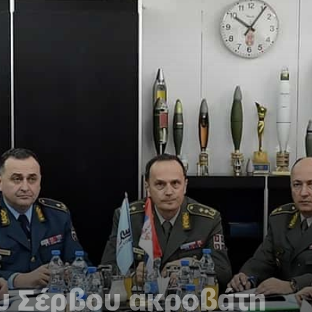
ου Σέρβου ακροβάτη