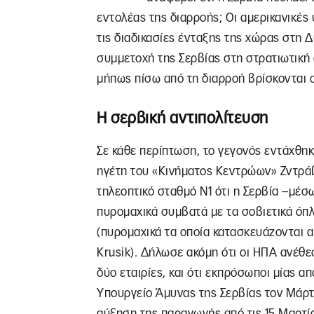
εντολέας της διαρροής; Οι αμερικανικές
τις διαδικασίες ένταξης της χώρας στη Δυ
συμμετοχή της Σερβίας στη στρατιωτική
μήπως πίσω από τη διαρροή βρίσκονται ο
Η σερβική αντιπολίτευση
Σε κάθε περίπτωση, το γεγονός εντάχθηκ
ηγέτη του «Κινήματος Κεντρώων» Ζντράβ
τηλεοπτικό σταθμό Ν1 ότι η Σερβία –μέσ
πυρομαχικά συμβατά με τα σοβιετικά όπ
(πυρομαχικά τα οποία κατασκευάζονται α
Krusik). Δήλωσε ακόμη ότι οι ΗΠΑ ανέθ
δύο εταιρίες, και ότι εκπρόσωποι μίας 
Υπουργείο Άμυνας της Σερβίας τον Μάρτι
αύξηση της παραγωγής από τις 15 Μαρτίο