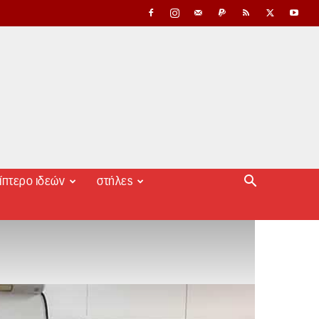
ίπτερο ιδεών
στήλες