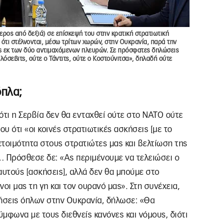
ρος από δεξιά) σε επίσκεψή του στην κρατική στρατιωτική
 ότι στέλνονται, μέσω τρίτων χωρών, στην Ουκρανία, παρά την
ας εκ των δύο αντιμαχόμενων πλευρών. Σε πρόσφατες δηλώσεις
ιλόσεβιτς, ούτε ο Τάντιτς, ούτε ο Κοστούνιτσα», δηλαδή ούτε
όπλα;
τι η Σερβία δεν θα ενταχθεί ούτε στο ΝΑΤΟ ούτε
ου ότι «οι κοινές στρατιωτικές ασκήσεις [με το
τοιμότητα στους στρατιώτες μας και βελτίωση της
… Πρόσθεσε δε: «Ας περιμένουμε να τελειώσει ο
 αυτούς [ασκήσεις], αλλά δεν θα μπούμε στο
 μας τη γη και τον ουρανό μας». Στη συνέχεια,
ήσεις όπλων στην Ουκρανία, δήλωσε: «Θα
μφωνα με τους διεθνείς κανόνες και νόμους, διότι