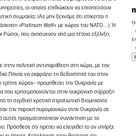
 υπηρεσίες, οι οποίες επιδιώκουν να επισπεύσουν
n
τική συμμαχία; (Ας μην ξεχνάμε ότι επίκειται η
Ό
 άσκηση «Platinum Wolf» με χώρες του ΝΑΤΟ…). Ή
ι Ρώσοι, που ανησυχούν από μια τέτοια εξέλιξη;
E
ε στην πολιτική αντιπαράθεση στη χώρα, με τον
κο Πόνος να εκφράζει τη βεβαιότητά του στον
ω τρίτης χώρας– προμηθεύει την Ουκρανία με
λα που χρησιμοποιούνται στην ουκρανική σύρραξη
πό τη σερβική κρατική στρατιωτική βιομηχανία
εσαν την παροχή πυρομαχικών στην Ουκρανία σε
από αυτές πραγματοποίησαν συνάντηση με το
ο. Πρόσθεσε ότι πρέπει να ελεγχθεί το αν υπήρξε
υ κι έπειτα. Καταλόγισε στον Βούτσιτς ότι