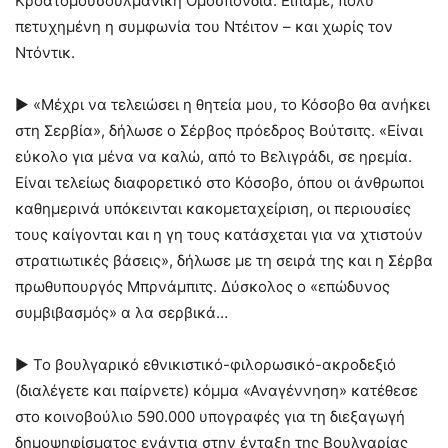
Κροατομουσουλμανική Ομοσπονδία. Είπαμε, πολύ
πετυχημένη η συμφωνία του Ντέιτον – και χωρίς τον
Ντόντικ.
► «Μέχρι να τελειώσει η θητεία μου, το Κόσοβο θα ανήκει
στη Σερβία», δήλωσε ο Σέρβος πρόεδρος Βούτσιτς. «Είναι
εύκολο για μένα να καλώ, από το Βελιγράδι, σε ηρεμία.
Είναι τελείως διαφορετικό στο Κόσοβο, όπου οι άνθρωποι
καθημερινά υπόκεινται κακομεταχείριση, οι περιουσίες
τους καίγονται και η γη τους κατάσχεται για να χτιστούν
στρατιωτικές βάσεις», δήλωσε με τη σειρά της και η Σέρβα
πρωθυπουργός Μπρνάμπιτς. Δύσκολος ο «επώδυνος
συμβιβασμός» α λα σερβικά…
► Το βουλγαρικό εθνικιστικό-φιλορωσικό-ακροδεξιό
(διαλέγετε και παίρνετε) κόμμα «Αναγέννηση» κατέθεσε
στο κοινοβούλιο 590.000 υπογραφές για τη διεξαγωγή
δημοψηφίσματος ενάντια στην ένταξη της Βουλγαρίας