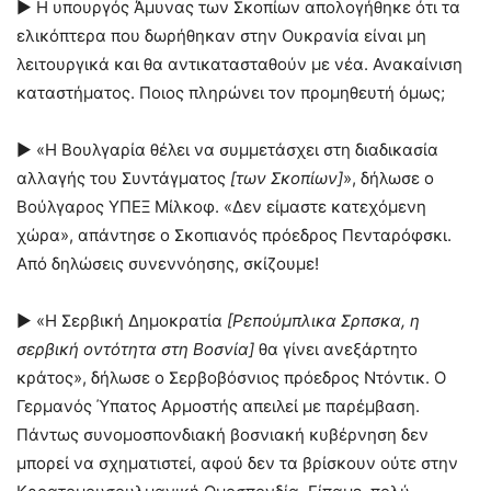
► Η υπουργός Άμυνας των Σκοπίων απολογήθηκε ότι τα
ελικόπτερα που δωρήθηκαν στην Ουκρανία είναι μη
λειτουργικά και θα αντικατασταθούν με νέα. Ανακαίνιση
καταστήματος. Ποιος πληρώνει τον προμηθευτή όμως;
► «Η Βουλγαρία θέλει να συμμετάσχει στη διαδικασία
αλλαγής του Συντάγματος
[των Σκοπίων]
», δήλωσε ο
Βούλγαρος ΥΠΕΞ Μίλκοφ. «Δεν είμαστε κατεχόμενη
χώρα», απάντησε ο Σκοπιανός πρόεδρος Πενταρόφσκι.
Από δηλώσεις συνεννόησης, σκίζουμε!
► «Η Σερβική Δημοκρατία
[Ρεπούμπλικα Σρπσκα, η
σερβική οντότητα στη Βοσνία]
θα γίνει ανεξάρτητο
κράτος», δήλωσε ο Σερβοβόσνιος πρόεδρος Ντόντικ. Ο
Γερμανός Ύπατος Αρμοστής απειλεί με παρέμβαση.
Πάντως συνομοσπονδιακή βοσνιακή κυβέρνηση δεν
μπορεί να σχηματιστεί, αφού δεν τα βρίσκουν ούτε στην