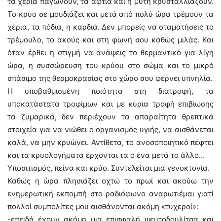
τα χέρια παγώνουν, τα αφτιά και η μύτη κρυσταλλιάζουν.
Το κρύο σε μουδιάζει και μετά από πολύ ώρα τρέμουν τα
χέρια, τα πόδια, η καρδιά. Δεν μπορείς να σταματήσεις το
τρέμουλο, το ακούς και στη φωνή σου καθώς μιλάς. Και
όταν έρθει η στιγμή να ανάψεις το θερμαντικό για λίγη
ώρα, η συσσώρευση του κρύου στο σώμα και το μικρό
σπάσιμο της θερμοκρασίας στο χώρο σου φέρνει υπνηλία.
Η υποβαθμισμένη ποιότητα στη διατροφή, τα
υποκατάστατα τροφίμων και με κύρια τροφή επιβίωσης
τα ζυμαρικά, δεν περιέχουν τα απαραίτητα θρεπτικά
στοιχεία για να νιώθει ο οργανισμός υγιής, να αισθάνεται
καλά, να μην κρυώνει. Αντίθετα, το ανοσοποιητικό πέφτει
και τα κρυολογήματα έρχονται τα ο ένα μετά το άλλο…
Υποσιτισμός, πείνα και κρύο. Συντελείται μια γενοκτονία.
Καθώς η ώρα πλησιάζει οχτώ το πρωί και ακούω την
ενημερωτική εκπομπή στο ραδιόφωνο αναρωτιέμαι γιατί
πολλοί συμπολίτες μου αισθάνονται ακόμη «τυχεροί»:
-επειδή έχουν ακόμη μια επισφαλή ψευτοδουλίτσα και