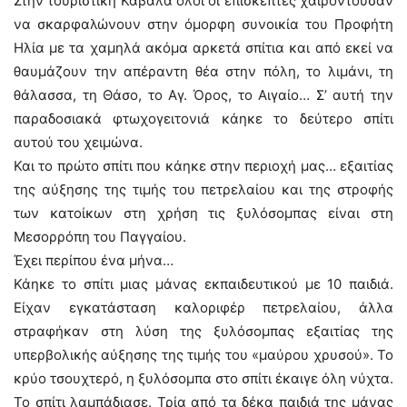
Στην τουριστική Καβάλα όλοι οι επισκέπτες χαιρόντουσαν
να σκαρφαλώνουν στην όμορφη συνοικία του Προφήτη
Ηλία με τα χαμηλά ακόμα αρκετά σπίτια και από εκεί να
θαυμάζουν την απέραντη θέα στην πόλη, το λιμάνι, τη
θάλασσα, τη Θάσο, το Αγ. Όρος, το Αιγαίο… Σ’ αυτή την
παραδοσιακά φτωχογειτονιά κάηκε το δεύτερο σπίτι
αυτού του χειμώνα.
Και το πρώτο σπίτι που κάηκε στην περιοχή μας… εξαιτίας
της αύξησης της τιμής του πετρελαίου και της στροφής
των κατοίκων στη χρήση τις ξυλόσομπας είναι στη
Μεσορρόπη του Παγγαίου.
Έχει περίπου ένα μήνα…
Κάηκε το σπίτι μιας μάνας εκπαιδευτικού με 10 παιδιά.
Είχαν εγκατάσταση καλοριφέρ πετρελαίου, άλλα
στραφήκαν στη λύση της ξυλόσομπας εξαιτίας της
υπερβολικής αύξησης της τιμής του «μαύρου χρυσού». Το
κρύο τσουχτερό, η ξυλόσομπα στο σπίτι έκαιγε όλη νύχτα.
Το σπίτι λαμπάδιασε. Τρία από τα δέκα παιδιά της μάνας