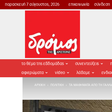
παρασκευή 7 αύγουστος, 2026
επικοινωνία
σύνδεση
Δρόμος
της
Αριστεράς
το θέμα της εβδομάδας
συνεντεύξεις
π
αφιερώματα
video
λάβαμε
ενδι
ΑΡΧΙΚΉ
ΠΟΛΙΤΙΚΉ
ΤΑ ΜΑΘΉΜΑΤΑ ΑΠΌ ΤΗ ΓΑΛΛΊ