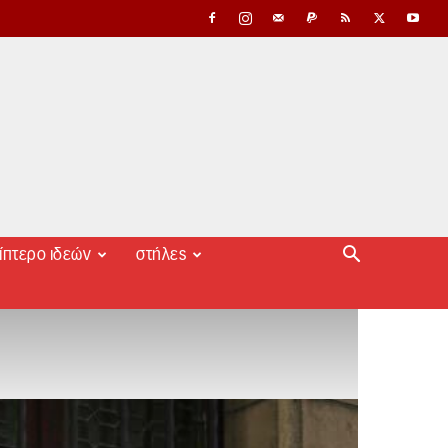
ίπτερο ιδεών
στήλες