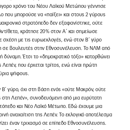
ρήγορο χρόνο του Νέου Λαϊκού Μετώπου γέννησε
όλο που μπορούσε να «παίξει» και στους 2 γύρους
μακρονικό στρατόπεδο δεν εξαφανίστηκε, ούτε
 Αντίθετα, κράτησε 20% στον Α΄ και σημείωσε
σχέση με τις ευρωεκλογές, ενώ στον Β΄ γύρο
η σε βουλευτές στην Εθνοσυνέλευση. Το ΝΛΜ από
ή δύναμη. Έτσι το «δημοκρατικό τόξο» κατορθώνει
 Λεπέν, που έρχεται τρίτος, ενώ είναι πρώτη
μύρια ψήφους.
 Β΄ γύρο, όχι στη βάση ενός «ούτε Μακρόν, ούτε
 στη Λεπέν», συνοδευόμενη από μια ευρύτατη
τόπεδο και Νέο Λαϊκό Μέτωπο. Εδώ έχουμε μια
ινή αναχαίτιση της Λεπέν. Το εκλογικό αποτέλεσμα
ανίζει έναν τριχασμό σε επίπεδο Εθνοσυνέλευσης.