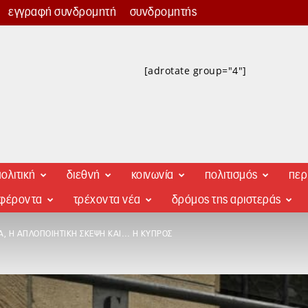
εγγραφή συνδρομητή
συνδρομητής
[adrotate group="4"]
ολιτική
διεθνή
κοινωνία
πολιτισμός
περ
αφέροντα
τρέχοντα νέα
δρόμος της αριστεράς
Α, Η ΑΠΛΟΠΟΙΗΤΙΚΉ ΣΚΈΨΗ ΚΑΙ… Η ΚΎΠΡΟΣ