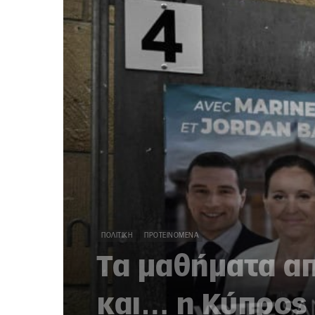
ΠΟΛΙΤΙΚΉ
ΠΡΟΤΕΙΝΌΜΕΝΑ
Τα μαθήματα απ
και… η Κύπρος