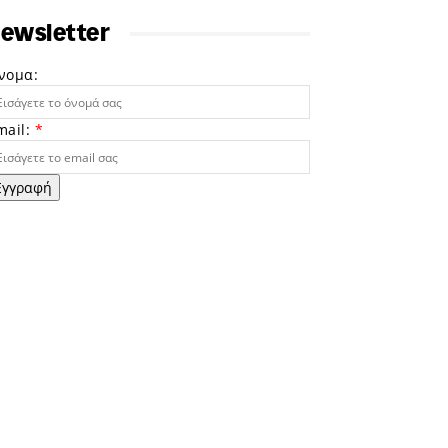
ewsletter
νομα:
mail:
*
Εγγραφή