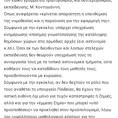
τον ειδικό γραμματέα πρωτοβάθμιας και δευτεροβάθμιας
εκπαίδευσης, Μ. Κοντογιάννη.
Όπως αναφέρεται «κρίνεται απαραίτητη η υπενθύμιση
της νομοθεσίας και η παραίνεση για την εφαρμογή της».
Σύμφωνα με την εγκύκλιο, υπάρχει υποχρέωση
ενημέρωσης-επίσημης γνωστοποίησης της κατάληψης
δημόσιων χώρων στις αρμόδιες αρχές (σ.σ. αστυνομία
κ.λπ.). Όσοι εκ των διευθυντών και λοιπών στελεχών
εκπαίδευσης δεν θεωρούν υποχρέωσή τους τη
συνεργασία τους με τα τοπικά αστυνομικά τμήματα, ούτε
καθήκον τους να καταδίδουν τους μαθητές τους,
προειδοποιούνται με κυρώσεις.
Σύμφωνα με την εγκύκλιο, αν δεν δεχτούν το ρόλο που
τους αναθέτει το υπουργείο Παιδείας, θα έχουν την
αστική ευθύνη όχι μόνο για τυχόν καταστροφές ή ζημιές,
αλλά και για την «έμμεση ζημία» που μπορεί «υπό
προϋποθέσεις» να προκληθεί στον προϋπολογισμό, λόγω
του «υψηλότερου μισθολογικού κόστους για την