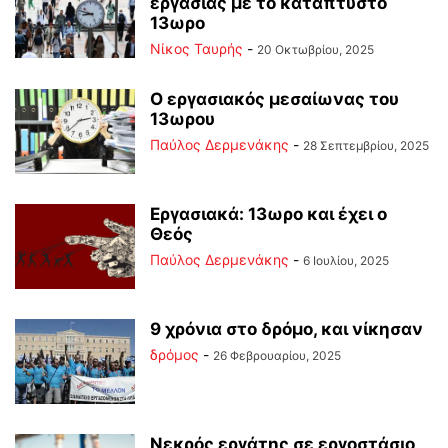
εργασίας με το κατάπτυστο
13ωρο
Νίκος Ταυρής
-
20 Οκτωβρίου, 2025
Ο εργασιακός μεσαίωνας του
13ωρου
Παύλος Δερμενάκης
-
28 Σεπτεμβρίου, 2025
Εργασιακά: 13ωρο και έχει ο
Θεός
Παύλος Δερμενάκης
-
6 Ιουλίου, 2025
9 χρόνια στο δρόμο, και νίκησαν
δρόμος
-
26 Φεβρουαρίου, 2025
Νεκρός εργάτης σε εργοστάσιο