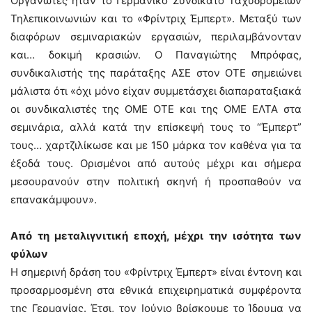
Οργανωτές ήταν το Γερμανικό Συνδικάτο Ταχυδρομείων
Τηλεπικοινωνιών και το «Φρίντριχ Έμπερτ». Μεταξύ των
διαφόρων σεμιναριακών εργασιών, περιλαμβάνονταν
και… δοκιμή κρασιών. Ο Παναγιώτης Μπρόφας,
συνδικαλιστής της παράταξης ΑΣΕ στον ΟΤΕ σημειώνει
μάλιστα ότι «όχι μόνο είχαν συμμετάσχει διαπαραταξιακά
οι συνδικαλιστές της ΟΜΕ ΟΤΕ και της ΟΜΕ ΕΛΤΑ στα
σεμινάρια, αλλά κατά την επίσκεψή τους το “Έμπερτ”
τους… χαρτζιλίκωσε και με 150 μάρκα τον καθένα για τα
έξοδά τους. Ορισμένοι από αυτούς μέχρι και σήμερα
μεσουρανούν στην πολιτική σκηνή ή προσπαθούν να
επανακάμψουν».
Από τη μεταλιγνιτική εποχή, μέχρι την ισότητα των
φύλων
Η σημερινή δράση του «Φρίντριχ Έμπερτ» είναι έντονη και
προσαρμοσμένη στα εθνικά επιχειρηματικά συμφέροντα
της Γερμανίας. Έτσι, τον Ιούνιο βρίσκουμε το Ίδρυμα να