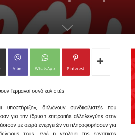
ω
Viber
WhatsApp
Pinterest
ύουν Γερμανοί συνδικαλιστές
αι υποστήριξη», δηλώνουν συνδικαλιστές που
σαν για την ίδρυση επιτροπής αλληλεγγύης στην
φάσισαν με σειρά ενεργειών να πληροφορήσουν για
αδέλφους τους, ενώ η νεολαία της εργατικής