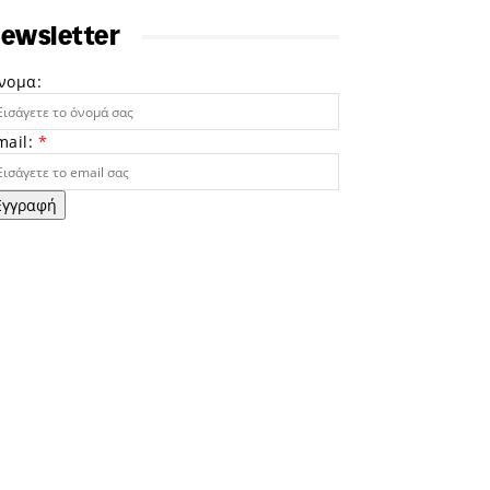
ewsletter
νομα:
mail:
*
Εγγραφή