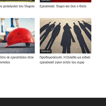
Πολιτική
ός μεσαίωνας του 13ωρου
Εργασιακά: 13ωρο και έχει ο Θεός
Πολιτική
άτης σε εργοστάσιο στον
Προδημοσίευση: Η Ελλάδα ως ειδική
νησίας
εργασιακή ζώνη εντός του ευρώ