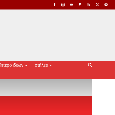
ίπτερο ιδεών
στήλες