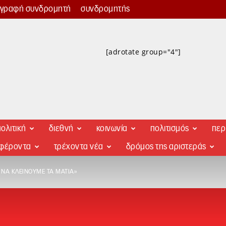
γγραφή συνδρομητή
συνδρομητής
[adrotate group="4"]
ολιτική
διεθνή
κοινωνία
πολιτισμός
περ
αφέροντα
τρέχοντα νέα
δρόμος της αριστεράς
ΝΑ ΚΛΕΊΝΟΥΜΕ ΤΑ ΜΆΤΙΑ»