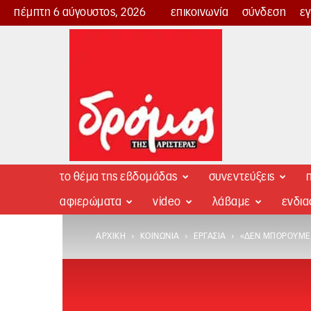
πέμπτη 6 αύγουστος, 2026
επικοινωνία
σύνδεση
ε
Δρόμος
της
Αριστεράς
το θέμα της εβδομάδας
συνεντεύξεις
π
αφιερώματα
video
λάβαμε
ενδι
ΑΡΧΙΚΉ
ΚΟΙΝΩΝΊΑ
ΕΡΓΑΣΊΑ
«ΔΕΝ ΜΠΟΡΟΎΜΕ 