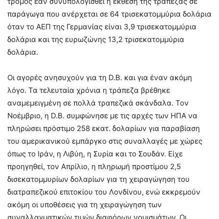
τρόμος εάν συνυπολογισθεί η έκθεση της τράπεζας σε
παράγωγα που ανέρχεται σε 64 τρισεκατομμύρια δολάρια
όταν το ΑΕΠ της Γερμανίας είναι 3,9 τρισεκατομμύρια
δολάρια και της ευρωζώνης 13,2 τρισεκατομμύρια
δολάρια.
Οι αγορές ανησυχούν για τη D.B. και για έναν ακόμη
λόγο. Τα τελευταία χρόνια η τράπεζα βρέθηκε
αναμεμειγμένη σε πολλά τραπεζικά σκάνδαλα. Τον
Νοέμβριο, η D.B. συμφώνησε με τις αρχές των ΗΠΑ να
πληρώσει πρόστιμο 258 εκατ. δολαρίων για παραβίαση
του αμερικανικού εμπάργκο στις συναλλαγές με χώρες
όπως το Ιράν, η Λιβύη, η Συρία και το Σουδάν. Είχε
προηγηθεί, τον Απρίλιο, η πληρωμή προστίμου 2,5
δισεκατομμυρίων δολαρίων για τη χειραγώγηση του
διατραπεζικού επιτοκίου του Λονδίνου, ενώ εκκρεμούν
ακόμη οι υποθέσεις για τη χειραγώγηση των
συναλλαγματικών τιμών διαφόρων νομισμάτων. Οι