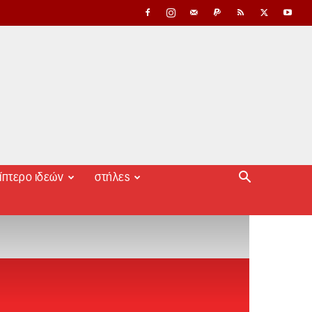
ίπτερο ιδεών
στήλες