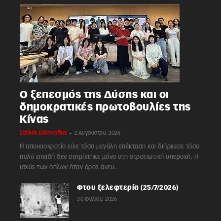
Ο ξεπεσμός της Δύσης και οι
δημοκρατικές πρωτοβουλίες της
Κίνας
-
Στέλιος Ελληνιάδης
2 Αυγούστου, 2026
Η αποικιοκρατία είχε τόσο μεγάλη επέκταση και διήρκεσε τόσο
πολύ επειδή δεν στηρίχτηκε μόνο στη στρατιωτική υπεροχή. Η
ισχύς των όπλων ήταν όρος άνευ...
Φτου ξελεφτερία (25/7/2026)
30 Ιουλίου, 2026