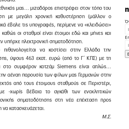
ο εθνικός μας… μιζαδόρος επιστρέφει στον τόπο του
n
ση με μεγάλη χρονική καθυστέρηση (μάλλον ο
Ό
λικά έβαλε τις υπογραφές, περίμενε να «κλειδώσει»
 καθώς οι σταθμοί είναι έτοιμοι εδώ και μήνες και
E
εν υπήρχε ηλεκτρονική σηματοδότηση.
 πιθανολογείται να κοστίσει στην Ελλάδα την
σης, ύψους 463 εκατ. ευρώ (από το Γ΄ ΚΠΣ) με τη
ά στο συμφέρον κοτζάμ Siemens είναι απλώς…
 την αέναη παρουσία των φίλων μας Γερμανών στην
κτός από τους έτοιμους σταθμούς σε Περιστέρι,
αμε -χωρίς βέβαια το αγκάθι των ενοχλητικών
ρονικής σηματοδότησης στη νέα επέκταση προς
μη να κατασκευάζεται.
Μ.Σ.