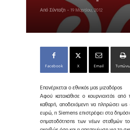
Από
Σύνταξη
-
19 Μαρτίου, 2012
Facebook
X
Email
Τυπών
Επανέρχεται ο εθνικός μας μιζαδόρος
Αφού κατακάθισε ο κουρνιαχτός από 
καθαρή, αποδεχόμενη να πληρώσει ως α
ευρώ, η Siemens επιστρέφει στα δημόσι
σηματοδότησης των νέων σταθμών του 
ακριβώς όσο και η αποζημίωση για το σκ