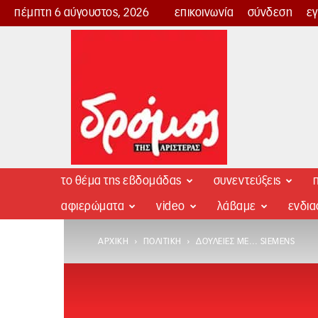
πέμπτη 6 αύγουστος, 2026
επικοινωνία
σύνδεση
ε
Δρόμος
της
Αριστεράς
το θέμα της εβδομάδας
συνεντεύξεις
π
αφιερώματα
video
λάβαμε
ενδι
ΑΡΧΙΚΉ
ΠΟΛΙΤΙΚΉ
ΔΟΥΛΕΙΈΣ ΜΕ… SIEMENS