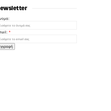
ewsletter
νομα:
mail:
*
Εγγραφή