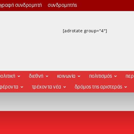
γγραφή συνδρομητή
συνδρομητής
[adrotate group="4"]
ολιτική
διεθνή
κοινωνία
πολιτισμός
περ
αφέροντα
τρέχοντα νέα
δρόμος της αριστεράς