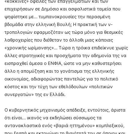
«κόκκινες» οφειλές των επαγγελματιών και των
επιχειρήσεων σε Δημόσιο και ασφαλιστικά ταμεία που
ψηφίστηκε με… τυμπανοκρουσίες την περασμένη
βδομάδα στην ελληνική Βουλή; Η πρακτική των ν-
τροπολογιών εφαρμοζόταν ως τώρα μόνο για θεσμικές
λαθροχειρίες που διέθεταν το άλλοθι μιας κάποιας
«χρονικής ωρίμανσης»… Τώρα η τρόικα επιδείκνυε χωρίς
άλλες στρατηγικές και προσχήματα την αδημονία της να
εισπραχθεί άμεσα ο ΕΝΦΙΑ, ώστε να μην καθυστερήσει
άλλο η απομύζηση και το γονάτισμα της ελληνικής
οικονομίας, αδιαφορώντας παντελώς για το πολιτικό
κόστος και την τύχη των εθελόδουλων «πολιτικών
συνεργατών» της εν Ελλάδι.
Ο κυβερνητικός μηχανισμός απέδειξε, εντούτοις, άριστα
ότι είναι… ικανός να εκδηλώσει σύσσωμος τα
αντανακλαστικά ενός «βαριά ηττημένου» κομπλεξικού,
που ξεσπά και εκτονώνει τη βιαιότητά του σε όποιον και