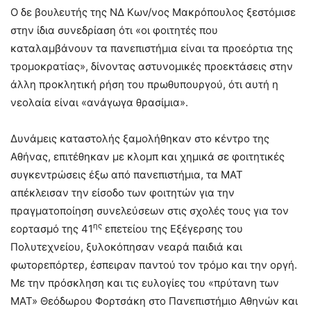
Ο δε βουλευτής της ΝΔ Κων/νος Μακρόπουλος ξεστόμισε
στην ίδια συνεδρίαση ότι «οι φοιτητές που
καταλαμβάνουν τα πανεπιστήμια είναι τα προεόρτια της
τρομοκρατίας», δίνοντας αστυνομικές προεκτάσεις στην
άλλη προκλητική ρήση του πρωθυπουργού, ότι αυτή η
νεολαία είναι «ανάγωγα θρασίμια».
Δυνάμεις καταστολής ξαμολήθηκαν στο κέντρο της
Αθήνας, επιτέθηκαν με κλομπ και χημικά σε φοιτητικές
συγκεντρώσεις έξω από πανεπιστήμια, τα ΜΑΤ
απέκλεισαν την είσοδο των φοιτητών για την
πραγματοποίηση συνελεύσεων στις σχολές τους για τον
ης
εορτασμό της 41
επετείου της Εξέγερσης του
Πολυτεχνείου, ξυλοκόπησαν νεαρά παιδιά και
φωτορεπόρτερ, έσπειραν παντού τον τρόμο και την οργή.
Με την πρόσκληση και τις ευλογίες του «πρύτανη των
ΜΑΤ» Θεόδωρου Φορτσάκη στο Πανεπιστήμιο Αθηνών και