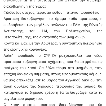
διεκδικούν με την ταυτότητα του ΣΥΡΙΖΑ την αριστερή
διακυβέρνηση της χώρας.
Φιλόδοξος στόχος, τεράστια ευθύνη, τιτάνια προσπάθεια.
Αριστερή διακυβέρνηση, το όραμα κάθε αριστερού, η
επιβράβευση των μεγάλων αγώνων του ΕΑΜ, της Εθνικής
Αντίστασης, του 114, του Πολυτεχνείου, της
μεταπολίτευσης, της ανατροπής των μνημονίων.
Κοντά και μαζί με την Αριστερά, η συντριπτική πλειοψηφία
της ελληνικής κοινωνίας.
Λαϊκή προσδοκία, ο ΣΥΡΙΖΑ ραχοκοκαλιά του νέου
αριστερού κυβερνητικού σχήματος, που θα εκφράσει τις
ανάγκες του λαού. Θα βάλει τέρμα στα μνημόνια, στην
επαχθή δανειακή σύμβαση, στους εφαρμοστικούς νόμους,
θα μας απαλλάξει απ’ το βάρος του Αγγλικού Δικαίου, την
άρση ασυλίας της δημόσιας περιουσίας της χώρας, θα
καταργήσει το δημόσιο χρέος ή θα το διαγράψει κατά το
μεγαλύτερο μέρος του.
Ο λαός απαιτεί αριστερή διακυβέρνηση που θα