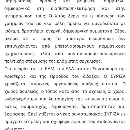
παρεμβάσεις, δράσεις και βοήθειες, συμβάλλει
δημιουργικά στη διαπίστωση-εκτίμηση και στην
αντιμετώπισή τους. Ο λαός ξέρει ότι η πύκνωση των
γραμμών του με νέα μέλη πρέπει να συνοδεύεται με
ισότιμη, δραστήρια, ενεργή, δημιουργική συμμετοχή. Ξέρει
ακόμα ότι οι προς τα αριστερά διευρύνσεις δεν
επιτυγχάνονται από μπετοναρισμένους κομματικούς
σχηματισμούς, αλλά από συνασπισμούς-συνευρέσεις
πολιτικής στόχευσης της ελάχιστης σύγκλισης.
Οι εμπειρίες απ’ το ΕΑΜ, την ΕΔΑ και τον Συνασπισμό της
Αριστεράς και της Προόδου τον δίδαξαν. Ο ΣΥΡΙΖΑ
χρειάζεται ανοιχτές οργανώσεις-πυρήνες παντού. Ο
χώρος δουλειάς, ο τόπος κατοικίας, το σχολείο, οι χώροι
ενδιαφερόντων και λειτουργίας της κοινωνίας είναι οι
εστίες συμμετοχής, δημιουργίας, δραστηριότητας και
έκφρασης. Εκεί χτίζεται ο νέος συνιστωσιακός ΣΥΡΙΖΑ με
πραγματικά μέλη και όχι ψηφοφόρους του κυβερνώντος
κόμματος.