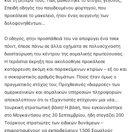
και τη μητέρα τους. Πώς μαθεύτηκε το ατυχές γεγονός;
Επειδή οδηγός του παγιδευμένου φορτηγού, που
προκάλεσε το μακελειό, ήταν ένας συγγενής των
δολοφονηθέντων…
Ο οδηγός, στην προσπάθειά του να αποφύγει ένα τσεκ
πόιντ, έπεσε πάνω σε άλλα οχήματα σε πολυσύχναστη
διασταύρωση του κέντρου της σομαλικής πρωτεύουσας.
Η τεράστια έκρηξη που ακολούθησε προκάλεσε
κατάρρευση ακόμη και παρακείμενων κτιρίων – εξ ου και
ο σοκαριστικός αριθμός θυμάτων. Ποιος ήταν όμως ο
πραγματικός στόχος του; Προχθεσινές «διαρροές» των
αμερικανικών και σομαλικών υπηρεσιών πληροφοριών
αποκαλύπτουν ότι οι τζιχαντιστές στόχευαν μια νέα…
τουρκική στρατιωτική βάση! Η βάση, που εγκαινιάστηκε
στο Μογκαντίσου στις 30 Σεπτεμβρίου, ήδη στεγάζει 200
Τούρκους στρατιώτες των ειδικών δυνάμεων –
επιφορτισμένους να εκπαιδεύσουν 1.500 Σομαλούς